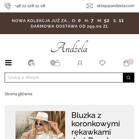
+48 22 228 22 08
sklep@andzela.com
0
7
52
9
NOWA KOLEKCJA JUŻ ZA...
D:
H:
M:
S:
DARMOWA DOSTAWA OD 299,00 ZŁ
0
X
PL
Strona główna
Bluzka z
koronkowymi
rękawkami