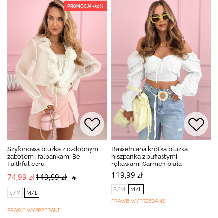
PROMOCJA -50%
Szyfonowa bluzka z ozdobnym
Bawełniana krótka bluzka
żabotem i falbankami Be
hiszpanka z bufiastymi
Faithful ecru
rękawami Carmen biała
119,99 zł
74,99 zł
149,99 zł
🔥
S/M
M/L
S/M
M/L
PRAWIE WYPRZEDANE
PRAWIE WYPRZEDANE