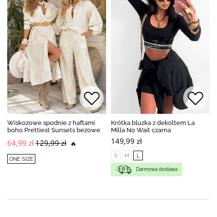
Wiskozowe spodnie z haftami
Krótka bluzka z dekoltem La
boho Prettiest Sunsets beżowe
Milla No Wait czarna
149,99 zł
64,99 zł
129,99 zł
🔥
S
M
L
ONE SIZE
Darmowa dostawa