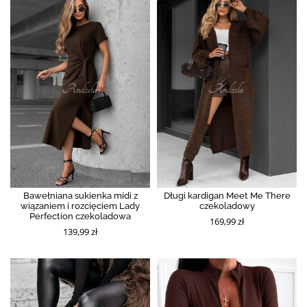
Bawełniana sukienka midi z
Długi kardigan Meet Me There
wiązaniem i rozcięciem Lady
czekoladowy
Perfection czekoladowa
169,99 zł
139,99 zł