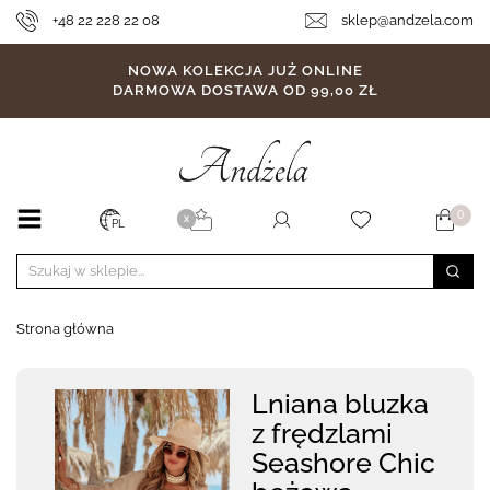
+48 22 228 22 08
sklep@andzela.com
NOWA KOLEKCJA JUŻ ONLINE
DARMOWA DOSTAWA OD 99,00 ZŁ
0
X
PL
Strona główna
Lniana bluzka
z frędzlami
Seashore Chic