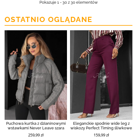
Pokazuje 1 - 30 z 30 elementów
OSTATNIO OGLĄDANE
Puchowa kurtka z dzianinowymi
Eleganckie spodnie wide leg z
wstawkami Never Leave szara
wiskozy Perfect Timing śliwkowe
259,99 zł
159,99 zł