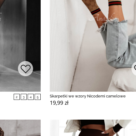
Skarpetki we wzory Nicodemi camelowe
2
3
4
5
19,99 zł