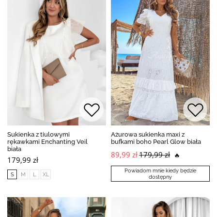
Sukienka z tiulowymi
Ażurowa sukienka maxi z
rękawkami Enchanting Veil
bufkami boho Pearl Glow biała
biała
89,99 zł
179,99 zł
🔥
179,99 zł
Powiadom mnie kiedy będzie
S
M
L
XL
dostępny