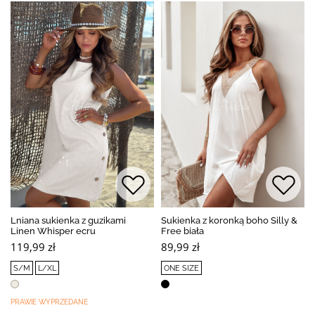
Lniana sukienka z guzikami
Sukienka z koronką boho Silly &
Linen Whisper ecru
Free biała
119,99 zł
89,99 zł
S/M
L/XL
ONE SIZE
PRAWIE WYPRZEDANE