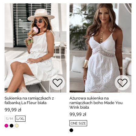
Sukienka na ramiączkach z
Ażurowa sukienka na
falbanką La Fleur biała
ramiączkach boho Made You
Wink biała
99,99 zł
99,99 zł
S/M
L/XL
ONE SIZE