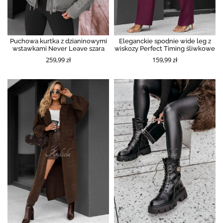
Puchowa kurtka z dzianinowymi
Eleganckie spodnie wide leg z
wstawkami Never Leave szara
wiskozy Perfect Timing śliwkowe
259,99 zł
159,99 zł