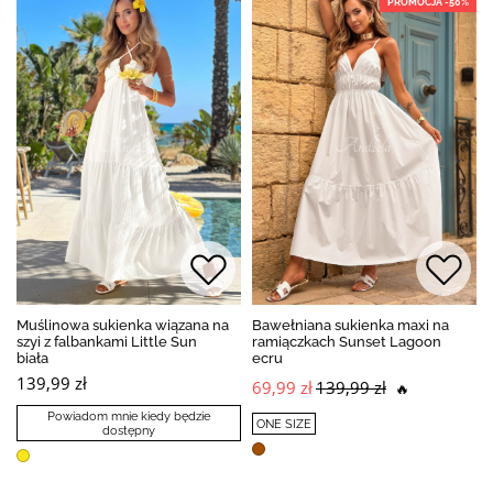
PROMOCJA -50%
Muślinowa sukienka wiązana na
Bawełniana sukienka maxi na
szyi z falbankami Little Sun
ramiączkach Sunset Lagoon
biała
ecru
139,99 zł
69,99 zł
139,99 zł
🔥
Powiadom mnie kiedy będzie
ONE SIZE
dostępny