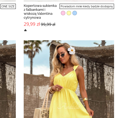
Kopertowa sukienka
ONE SIZE
Powiadom mnie kiedy będzie dostępny
z falbankami i
wiskozą Valentina
cytrynowa
29,99 zł
99,99 zł
🔥