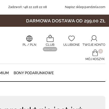
Zadzwoń:
+48 22 228 22 08
Napisz:
sklep@andzela.com
DARMOWA DOSTAWA OD 299,00 ZŁ
PL
/ PLN
CLUB
ULUBIONE
TWOJE KONTO
NIEAKTYWNY
​0
MÓJ KOSZYK
0
MIUM
BONY PODARUNKOWE