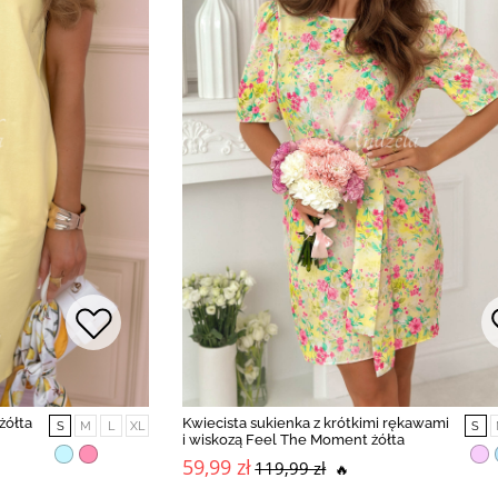
żółta
Kwiecista sukienka z krótkimi rękawami
S
M
L
XL
S
i wiskozą Feel The Moment żółta
59,99 zł
119,99 zł
🔥