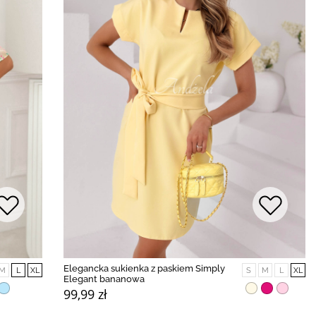
Elegancka sukienka z paskiem Simply
M
L
XL
S
M
L
XL
Elegant bananowa
99,99 zł