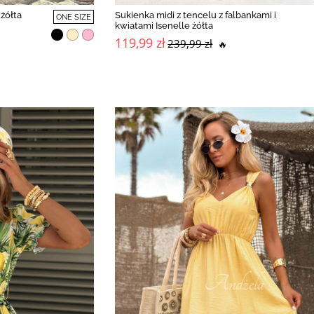
 żółta
Sukienka midi z tencelu z falbankami i
ONE SIZE
kwiatami Isenelle żółta
119,99 zł
239,99 zł
🔥