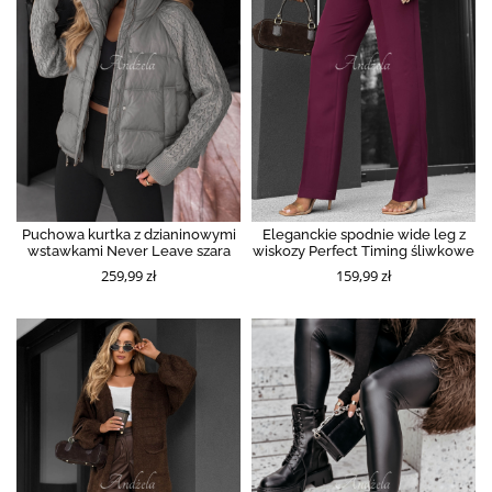
Puchowa kurtka z dzianinowymi
Eleganckie spodnie wide leg z
wstawkami Never Leave szara
wiskozy Perfect Timing śliwkowe
259,99 zł
159,99 zł