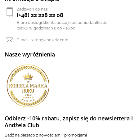
Zadzwoń do nas:
(+48) 22 228 22 08
Biuro obsługi klienta pracuje od poniedziałku do
piątku w godzinach 8:00 - 16:00
E-mail:
sklep@andzela.com
Nasze wyróżnienia
Odbierz -10% rabatu, zapisz się do newslettera i
Andżela Club
Badź na bieżąco z nowościami i promocjami