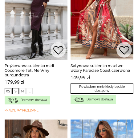
Prążkowana sukienka midi
Satynowa sukienka maxi we
Cocomore Tell Me Why
wzory Paradise Coast czerwona
burgundowa
149,99 zł
179,99 zł
Powiadom mnie kiedy będzie
dostępny
XS
S
M
L
Darmowa dostawa
Darmowa dostawa
PRAWIE WYPRZEDANE