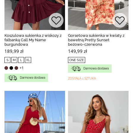
Koszulowa sukienka z wiskozy z
Gorsetowa sukienka w kwiaty z
falbanką Call My Name
bawełną Pretty Sunset
burgundowa
beżowo-czerwona
189,99 zł
149,99 zł
S
M
L
XL
ONE SIZE
+1
Darmowa dostawa
Darmowa dostawa
ZOSTAŁA 1 SZTUKA