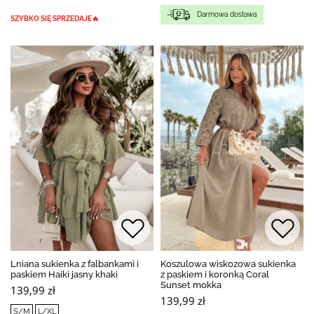
Darmowa dostawa
SZYBKO SIĘ SPRZEDAJE🔥
Lniana sukienka z falbankami i
Koszulowa wiskozowa sukienka
paskiem Haiki jasny khaki
z paskiem i koronką Coral
Sunset mokka
139,99 zł
139,99 zł
S/M
L/XL