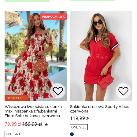
PROMOCJA -50%
BESTSELLER
Wiskozowa kwiecista sukienka
Sukienka dresowa Sporty Vibes
maxi hiszpanka z falbankami
czerwona
Fiore Sole beżowo-czerwona
119,99 zł
79,99 zł
159,99 zł
🔥
ONE SIZE
ONE SIZE