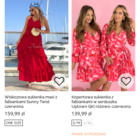
Wiskozowa sukienka maxi z
Kopertowa sukienka z
falbankami Sunny Twist
falbankami w serduszka
czerwona
Uptown Girl różowo-czerwona
159,99 zł
139,99 zł
ONE SIZE
S/M
L/XL
PRAWIE WYPRZEDANE