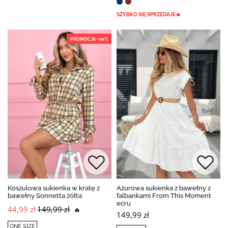
SZYBKO SIĘ SPRZEDAJE🔥
PROMOCJA -70%
Koszulowa sukienka w kratę z
Ażurowa sukienka z bawełny z
bawełny Sonnetta żółta
falbankami From This Moment
ecru
44,99 zł
149,99 zł
🔥
149,99 zł
ONE SIZE