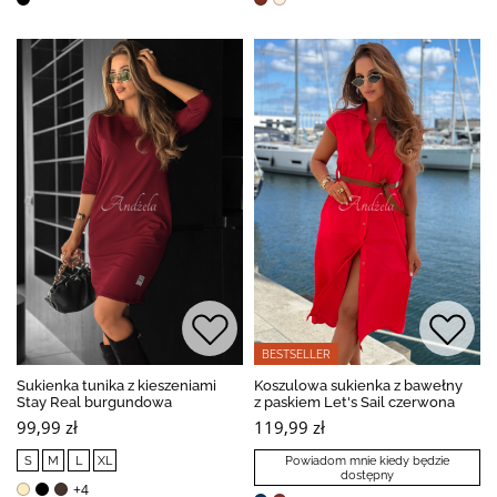
BESTSELLER
Sukienka tunika z kieszeniami
Koszulowa sukienka z bawełny
Stay Real burgundowa
z paskiem Let's Sail czerwona
99,99 zł
119,99 zł
S
M
L
XL
Powiadom mnie kiedy będzie
dostępny
+4