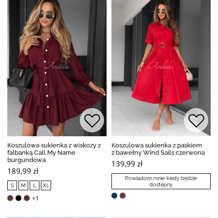
Koszulowa sukienka z wiskozy z
Koszulowa sukienka z paskiem
falbanką Call My Name
z bawełny Wind Sails czerwona
burgundowa
139,99 zł
189,99 zł
Powiadom mnie kiedy będzie
dostępny
S
M
L
XL
+1