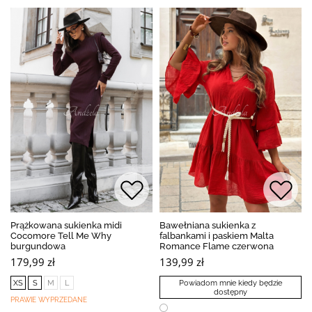
Prążkowana sukienka midi
Bawełniana sukienka z
Cocomore Tell Me Why
falbankami i paskiem Malta
burgundowa
Romance Flame czerwona
179,99 zł
139,99 zł
XS
S
M
L
Powiadom mnie kiedy będzie
dostępny
PRAWIE WYPRZEDANE