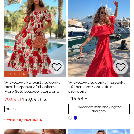
BESTSELLER
Wiskozowa kwiecista sukienka
Wiskozowa sukienka hiszpanka
maxi hiszpanka z falbankami
z falbankami Santa Ritta
Fiore Sole beżowo-czerwona
czerwona
119,99 zł
79,99 zł
159,99 zł
🔥
Powiadom mnie kiedy będzie
ONE SIZE
dostępny
SZYBKO SIĘ SPRZEDAJE🔥