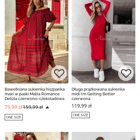
Bawełniana sukienka hiszpanka
Długa prążkowana sukienka
maxi w paski Malta Romance
midi I'm Getting Better
Delizia czerwono-czekoladowa
czerwona
119,99 zł
79,99 zł
159,99 zł
🔥
ONE SIZE
ONE SIZE