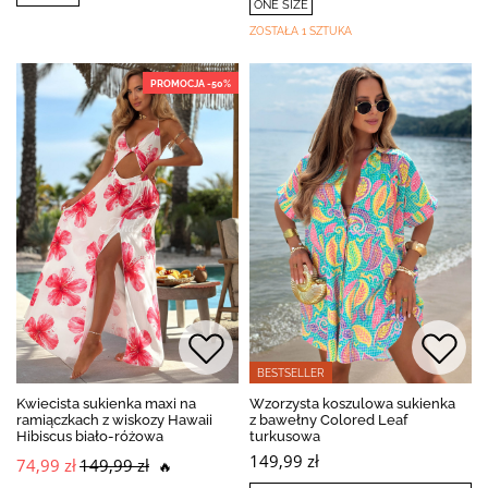
ONE SIZE
ZOSTAŁA 1 SZTUKA
PROMOCJA -50%
BESTSELLER
Kwiecista sukienka maxi na
Wzorzysta koszulowa sukienka
ramiączkach z wiskozy Hawaii
z bawełny Colored Leaf
Hibiscus biało-różowa
turkusowa
149,99 zł
74,99 zł
149,99 zł
🔥