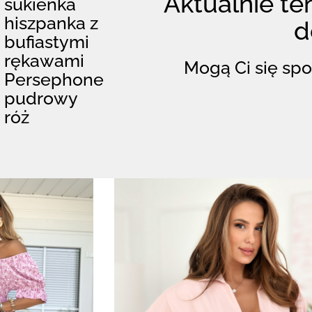
Aktualnie ten
sukienka
hiszpanka z
d
bufiastymi
rękawami
Mogą Ci się spo
Persephone
pudrowy
róż