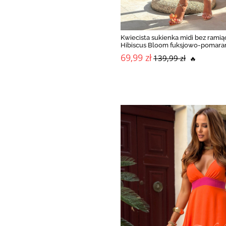
Kwiecista sukienka midi bez ramią
Hibiscus Bloom fuksjowo-pomar
69,99 zł
139,99 zł
🔥