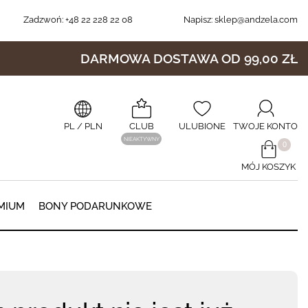
Zadzwoń:
+48 22 228 22 08
Napisz:
sklep@andzela.com
DARMOWA DOSTAWA OD 99,00 ZŁ
PL
/ PLN
CLUB
ULUBIONE
TWOJE KONTO
NIEAKTYWNY
​0
MÓJ KOSZYK
0
MIUM
BONY PODARUNKOWE