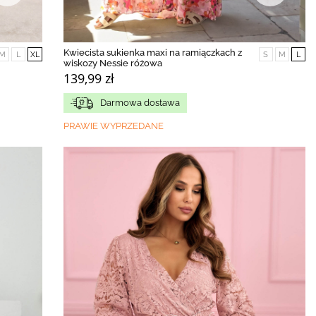
Kwiecista sukienka maxi na ramiączkach z
M
L
XL
S
M
L
wiskozy Nessie różowa
139,99 zł
Darmowa dostawa
PRAWIE WYPRZEDANE