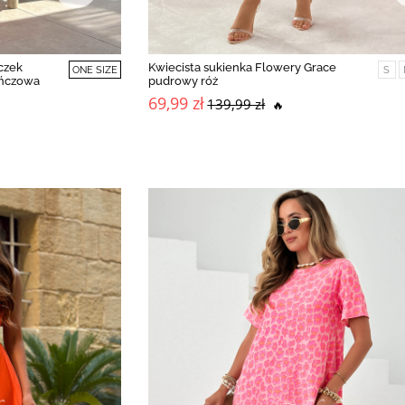
czek
Kwiecista sukienka Flowery Grace
ONE SIZE
S
ańczowa
pudrowy róż
69,99 zł
139,99 zł
🔥