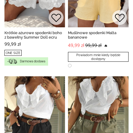
Krótkie ażurowe spodenki boho
Muślinowe spodenki Malta
z bawełny Summer Doll ecru
bananowe
99,99 zł
49,99 zł
99,99 zł
🔥
ONE SIZE
Powiadom mnie kiedy będzie
dostępny
Darmowa dostawa