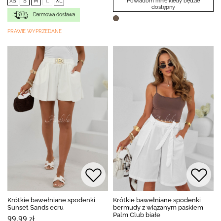
XS
S
M
L
XL
Powiadom mnie kiedy będzie
dostępny
Darmowa dostawa
PRAWIE WYPRZEDANE
Krótkie bawełniane spodenki
Krótkie bawełniane spodenki
Sunset Sands ecru
bermudy z wiązanym paskiem
Palm Club białe
99,99 zł