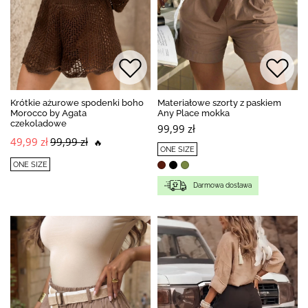
Krótkie ażurowe spodenki boho
Materiałowe szorty z paskiem
Morocco by Agata
Any Place mokka
czekoladowe
99,99 zł
49,99 zł
99,99 zł
🔥
ONE SIZE
ONE SIZE
Darmowa dostawa