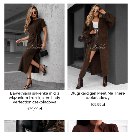
Bawełniana sukienka midi z
Długi kardigan Meet Me There
wiązaniem i rozcięciem Lady
czekoladowy
Perfection czekoladowa
169,99 zł
139,99 zł