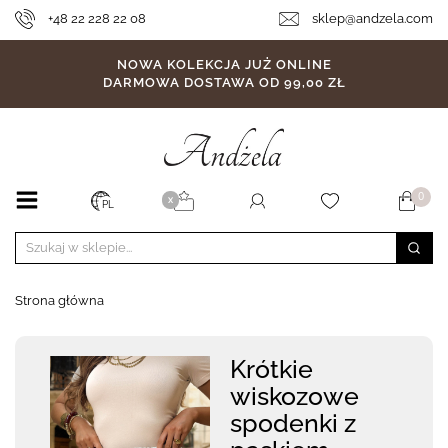
+48 22 228 22 08
sklep@andzela.com
NOWA KOLEKCJA JUŻ ONLINE
DARMOWA DOSTAWA OD 99,00 ZŁ
0
X
PL
Strona główna
Krótkie
wiskozowe
spodenki z