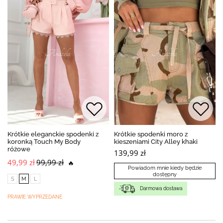
Krótkie eleganckie spodenki z
Krótkie spodenki moro z
koronką Touch My Body
kieszeniami City Alley khaki
różowe
139,99 zł
49,99 zł
99,99 zł
🔥
Powiadom mnie kiedy będzie
dostępny
S
M
L
Darmowa dostawa
PRAWIE WYPRZEDANE