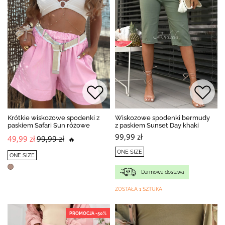
Krótkie wiskozowe spodenki z
Wiskozowe spodenki bermudy
paskiem Safari Sun różowe
z paskiem Sunset Day khaki
99,99 zł
49,99 zł
99,99 zł
🔥
ONE SIZE
ONE SIZE
Darmowa dostawa
ZOSTAŁA 1 SZTUKA
PROMOCJA -50%