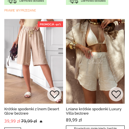
Darmowa dostawa
Darmowa dostawa
PRAWIE WYPRZEDANE
PROMOCJA -50%
Krótkie spodenki z lnem Desert
Lniane krótkie spodenki Luxury
Glow beżowe
Villa beżowe
89,99 zł
39,99 zł
79,99 zł
🔥
Powiadom mnie kiedy będzie