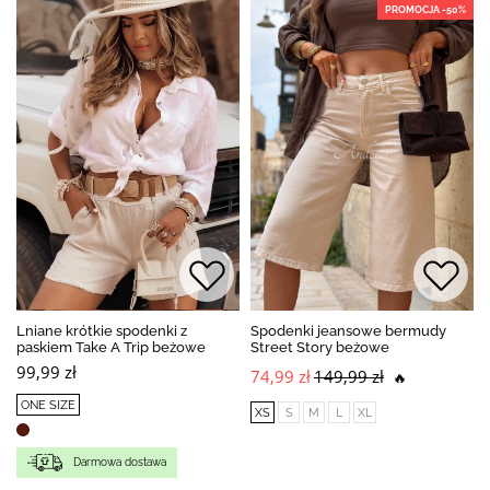
PROMOCJA -50%
Lniane krótkie spodenki z
Spodenki jeansowe bermudy
paskiem Take A Trip beżowe
Street Story beżowe
99,99 zł
74,99 zł
149,99 zł
🔥
ONE SIZE
XS
S
M
L
XL
Darmowa dostawa