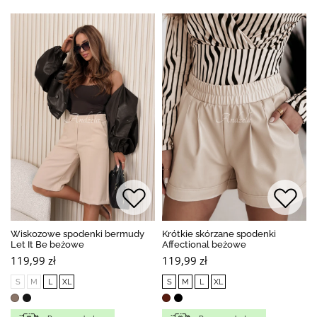
Wiskozowe spodenki bermudy
Krótkie skórzane spodenki
Let It Be beżowe
Affectional beżowe
119,99 zł
119,99 zł
S
M
L
XL
S
M
L
XL