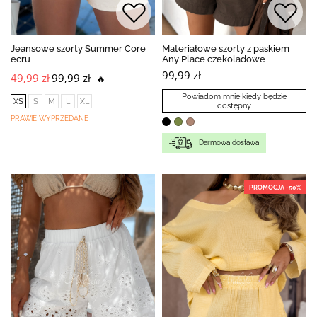
Jeansowe szorty Summer Core
Materiałowe szorty z paskiem
ecru
Any Place czekoladowe
99,99 zł
49,99 zł
99,99 zł
🔥
Powiadom mnie kiedy będzie
XS
S
M
L
XL
dostępny
PRAWIE WYPRZEDANE
Darmowa dostawa
PROMOCJA -50%