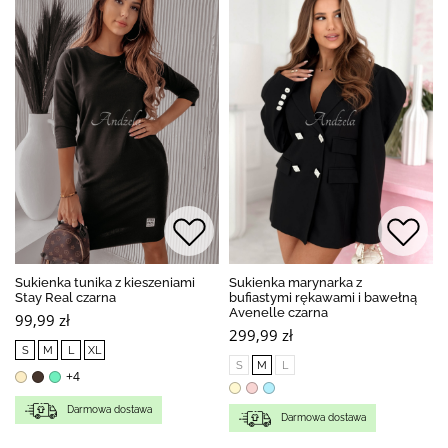
Sukienka tunika z kieszeniami
Sukienka marynarka z
Stay Real czarna
bufiastymi rękawami i bawełną
Avenelle czarna
99,99 zł
299,99 zł
S
M
L
XL
S
M
L
+4
Darmowa dostawa
Darmowa dostawa