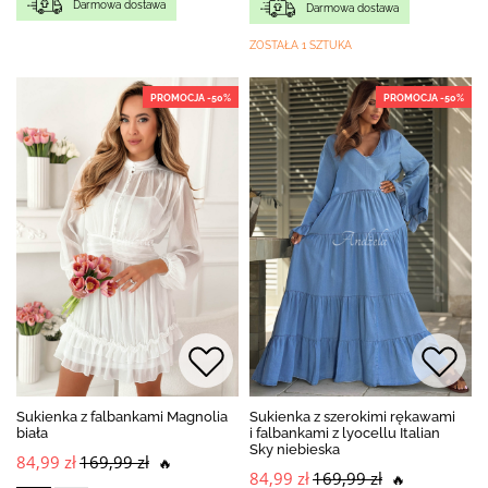
Darmowa dostawa
Darmowa dostawa
ZOSTAŁA 1 SZTUKA
PROMOCJA -50%
PROMOCJA -50%
Sukienka z falbankami Magnolia
Sukienka z szerokimi rękawami
biała
i falbankami z lyocellu Italian
Sky niebieska
84,99 zł
169,99 zł
🔥
84,99 zł
169,99 zł
🔥