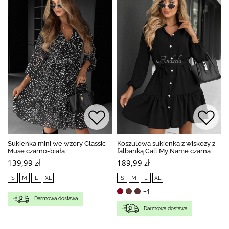
Sukienka mini we wzory Classic
Koszulowa sukienka z wiskozy z
Muse czarno-biała
falbanką Call My Name czarna
139,99 zł
189,99 zł
S
M
L
XL
S
M
L
XL
+1
Darmowa dostawa
Darmowa dostawa