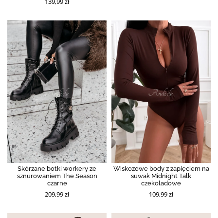
139,99 zł
Skórzane botki workery ze
Wiskozowe body z zapięciem na
sznurowaniem The Season
suwak Midnight Talk
czarne
czekoladowe
209,99 zł
109,99 zł