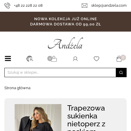
+48 22 228 22 08
sklep@andzela.com
NOWA KOLEKCJA JUŻ ONLINE
DARMOWA DOSTAWA OD 99,00 ZŁ
0
X
PL
Strona główna
Trapezowa
sukienka
nietoperz z