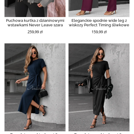
Puchowa kurtka z dzianinowymi
Eleganckie spodnie wide leg z
wstawkami Never Leave szara
wiskozy Perfect Timing śliwkowe
259,99 zł
159,99 zł