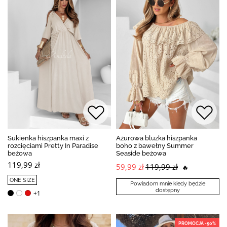
Sukienka hiszpanka maxi z
Ażurowa bluzka hiszpanka
rozcięciami Pretty In Paradise
boho z bawełny Summer
beżowa
Seaside beżowa
119,99 zł
59,99 zł
119,99 zł
🔥
ONE SIZE
Powiadom mnie kiedy będzie
dostępny
+1
PROMOCJA -50%