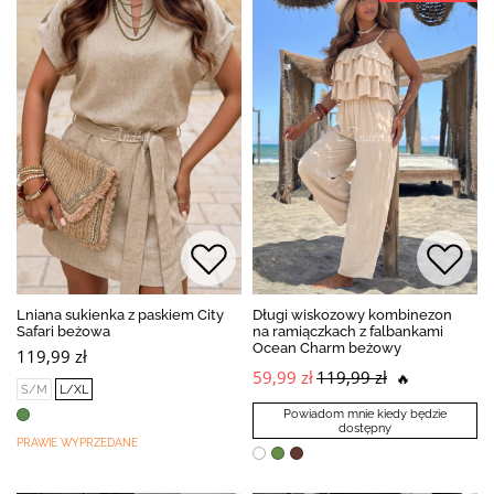
Lniana sukienka z paskiem City
Długi wiskozowy kombinezon
Safari beżowa
na ramiączkach z falbankami
Ocean Charm beżowy
119,99 zł
59,99 zł
119,99 zł
🔥
S/M
L/XL
Powiadom mnie kiedy będzie
dostępny
PRAWIE WYPRZEDANE