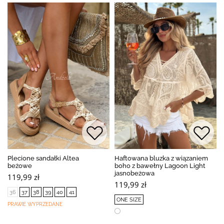
Plecione sandałki Altea
Haftowana bluzka z wiązaniem
beżowe
boho z bawełny Lagoon Light
jasnobeżowa
119,99 zł
119,99 zł
36
37
38
39
40
41
ONE SIZE
PRAWIE WYPRZEDANE