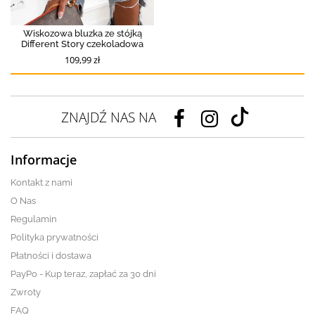
Wiskozowa bluzka ze stójką
Different Story czekoladowa
109,99 zł
ZNAJDŹ NAS NA
Informacje
Kontakt z nami
O Nas
Regulamin
Polityka prywatności
Płatności i dostawa
PayPo - Kup teraz, zapłać za 30 dni
Zwroty
FAQ