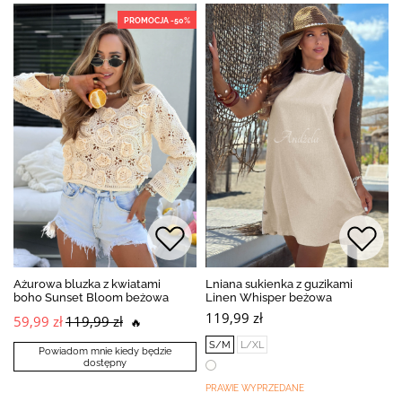
PROMOCJA -50%
Ażurowa bluzka z kwiatami
Lniana sukienka z guzikami
boho Sunset Bloom beżowa
Linen Whisper beżowa
119,99 zł
59,99 zł
119,99 zł
🔥
S/M
L/XL
Powiadom mnie kiedy będzie
dostępny
PRAWIE WYPRZEDANE