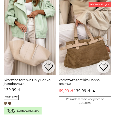
PROMOCJA -50%
Skórzana torebka Only For You
Zamszowa torebka Donna
jasnobeżowa
beżowa
139,99 zł
69,99 zł
139,99 zł
🔥
ONE SIZE
Powiadom mnie kiedy będzie
dostępny
Darmowa dostawa