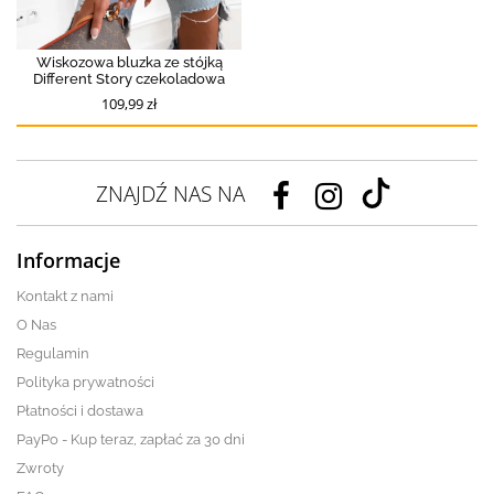
Wiskozowa bluzka ze stójką
Different Story czekoladowa
109,99 zł
ZNAJDŹ NAS NA
Informacje
Kontakt z nami
O Nas
Regulamin
Polityka prywatności
Płatności i dostawa
PayPo - Kup teraz, zapłać za 30 dni
Zwroty