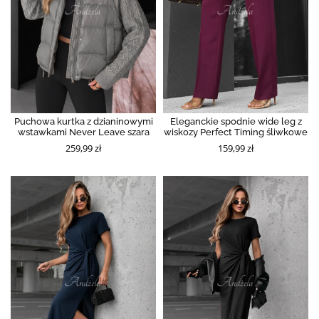
Puchowa kurtka z dzianinowymi
Eleganckie spodnie wide leg z
wstawkami Never Leave szara
wiskozy Perfect Timing śliwkowe
259,99 zł
159,99 zł