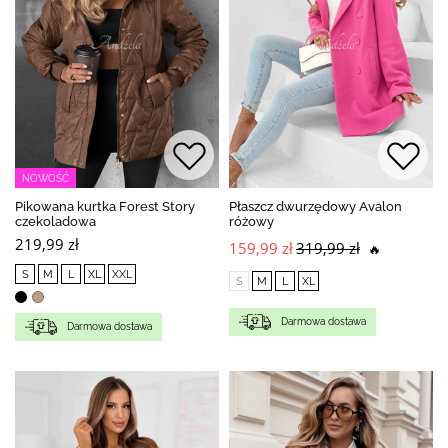
NOWOŚĆ
Pikowana kurtka Forest Story
Płaszcz dwurzędowy Avalon
czekoladowa
różowy
219,99 zł
159,99 zł
319,99 zł
🔥
S
M
L
XL
XXL
S
M
L
XL
Darmowa dostawa
Darmowa dostawa