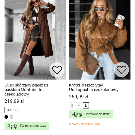
Długi skórzany płaszcz z
Krótki płaszcz Stay
paskiem Montebello
Unstoppable czekoladowy
czekoladowy
269,99 zł
219,99 zł
S
M
L
ONE SIZE
Darmowa dostawa
PRAWIE WYPRZEDANE
Darmowa dostawa