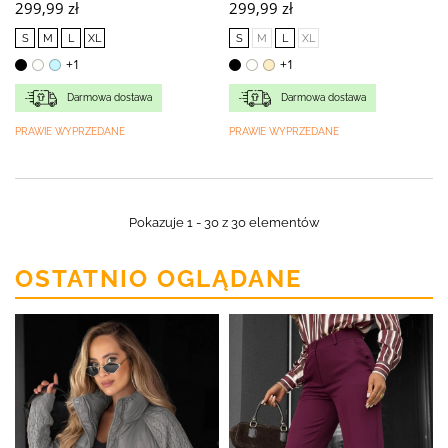
299,99 zł
299,99 zł
S
M
L
XL
S
M
L
XL
+1
+1
Darmowa dostawa
Darmowa dostawa
PRAWIE WYPRZEDANE
PRAWIE WYPRZEDANE
Pokazuje 1 - 30 z 30 elementów
OSTATNIO OGLĄDANE