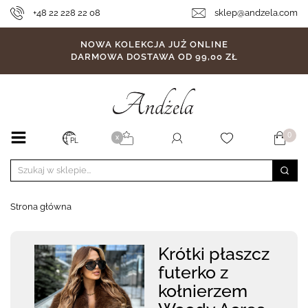
+48 22 228 22 08
sklep@andzela.com
NOWA KOLEKCJA JUŻ ONLINE
DARMOWA DOSTAWA OD 99,00 ZŁ
0
X
PL
Strona główna
Krótki płaszcz
futerko z
kołnierzem