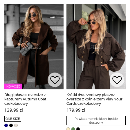
NOWOŚĆ
Długi płaszcz oversize z
Krótki dwurzędowy płaszcz
kapturem Autumn Coat
oversize z kołnierzem Play Your
czekoladowy
Cards czekoladowy
139,99 zł
179,99 zł
ONE SIZE
Powiadom mnie kiedy będzie
dostępny