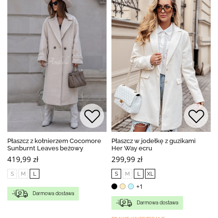
Płaszcz z kołnierzem Cocomore
Płaszcz w jodełkę z guzikami
Sunburnt Leaves beżowy
Her Way ecru
419,99 zł
299,99 zł
S
M
L
S
M
L
XL
+1
Darmowa dostawa
Darmowa dostawa