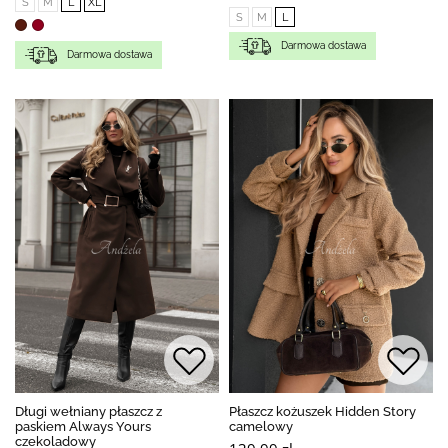
S
M
L
XL
S
M
L
Darmowa dostawa
Darmowa dostawa
Długi wełniany płaszcz z
Płaszcz kożuszek Hidden Story
paskiem Always Yours
camelowy
czekoladowy