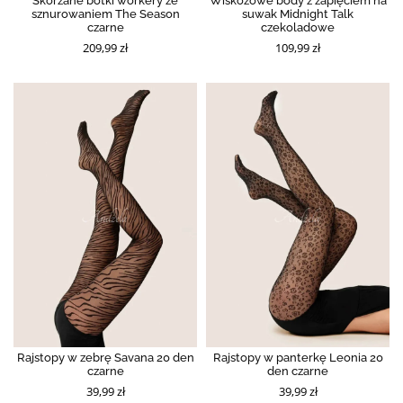
Skórzane botki workery ze
Wiskozowe body z zapięciem na
sznurowaniem The Season
suwak Midnight Talk
czarne
czekoladowe
209,99 zł
109,99 zł
Rajstopy w zebrę Savana 20 den
Rajstopy w panterkę Leonia 20
czarne
den czarne
39,99 zł
39,99 zł