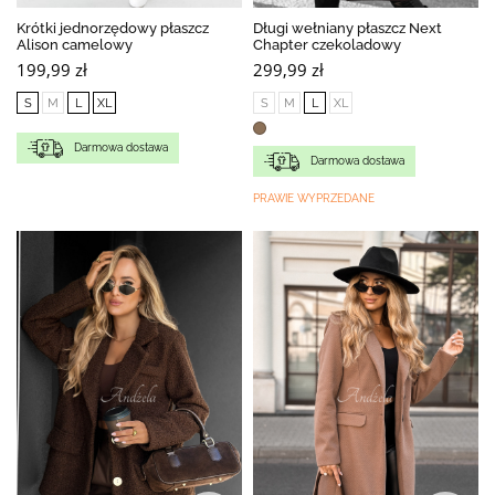
Krótki jednorzędowy płaszcz
Długi wełniany płaszcz Next
Alison camelowy
Chapter czekoladowy
199,99 zł
299,99 zł
S
M
L
XL
S
M
L
XL
Darmowa dostawa
Darmowa dostawa
PRAWIE WYPRZEDANE