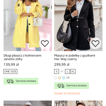
Długi płaszcz z kołnierzem
Płaszcz w jodełkę z guzikami
Janette żółty
Her Way czarny
139,99 zł
299,99 zł
ONE SIZE
S
M
L
XL
+1
Darmowa dostawa
Darmowa dostawa
PRAWIE WYPRZEDANE