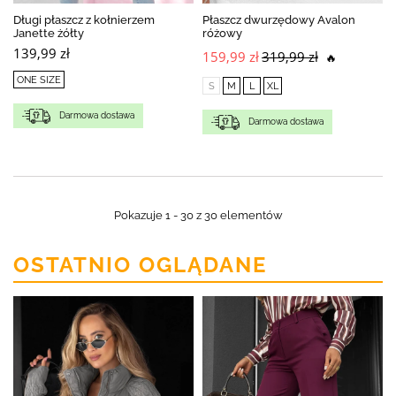
Długi płaszcz z kołnierzem
Płaszcz dwurzędowy Avalon
Janette żółty
różowy
139,99 zł
159,99 zł
319,99 zł
🔥
ONE SIZE
S
M
L
XL
Darmowa dostawa
Darmowa dostawa
Pokazuje 1 - 30 z 30 elementów
OSTATNIO OGLĄDANE