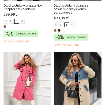
Długi wełniany płaszcz Next
Długi wełniany płaszcz z
Chapter czekoladowy
paskiem Always Yours
burgundowy
299,99 zł
499,99 zł
S
M
L
XL
S
M
L
XL
Darmowa dostawa
Darmowa dostawa
PRAWIE WYPRZEDANE
PRAWIE WYPRZEDANE