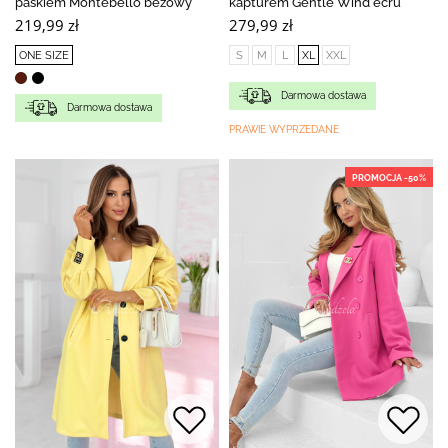
paskiem Montebello beżowy
kapturem Gentle Wind ecru
219,99 zł
279,99 zł
ONE SIZE
S
M
L
XL
XXL
Darmowa dostawa
Darmowa dostawa
PRAWIE WYPRZEDANE
PROMOCJA -50%