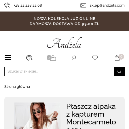
+48 22 228 22 08
sklep@andzela.com
NOWA KOLEKCJA JUŻ ONLINE
DARMOWA DOSTAWA OD 99,00 ZŁ
0
X
PL
Strona główna
Płaszcz alpaka
z kapturem
Montecarmelo