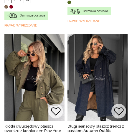
S
M
L
XL
Darmowa dostawa
Darmowa dostawa
PRAWIE WYPRZEDANE
PRAWIE WYPRZEDANE
Krótki dwurzędowy płaszcz
Długi jeansowy płaszcz trencz z
oversize z kołnierzem Play Your
paskiem Autumn Outfits