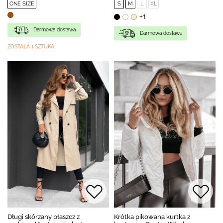
ONE SIZE
S
M
L
XL
+1
Darmowa dostawa
Darmowa dostawa
ZOSTAŁA 1 SZTUKA
Długi skórzany płaszcz z
Krótka pikowana kurtka z