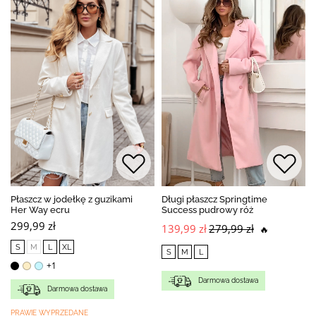
Płaszcz w jodełkę z guzikami
Długi płaszcz Springtime
Her Way ecru
Success pudrowy róż
299,99 zł
139,99 zł
279,99 zł
🔥
S
M
L
XL
S
M
L
+1
Darmowa dostawa
Darmowa dostawa
PRAWIE WYPRZEDANE