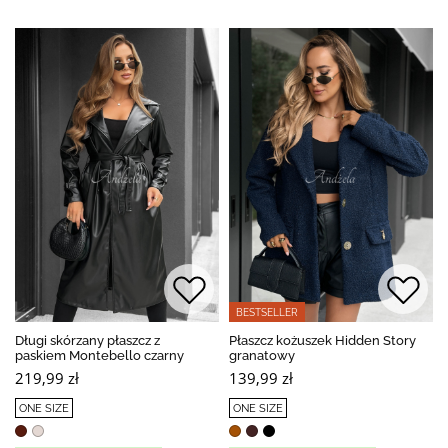
BESTSELLER
Długi skórzany płaszcz z
Płaszcz kożuszek Hidden Story
paskiem Montebello czarny
granatowy
219,99 zł
139,99 zł
ONE SIZE
ONE SIZE