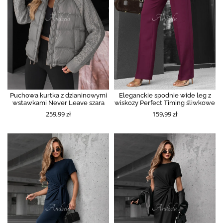
Puchowa kurtka z dzianinowymi
Eleganckie spodnie wide leg z
wstawkami Never Leave szara
wiskozy Perfect Timing śliwkowe
259,99 zł
159,99 zł