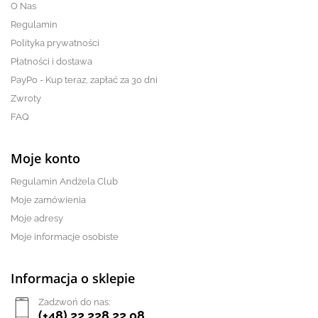
O Nas
Regulamin
Polityka prywatności
Płatności i dostawa
PayPo - Kup teraz, zapłać za 30 dni
Zwroty
FAQ
Moje konto
Regulamin Andżela Club
Moje zamówienia
Moje adresy
Moje informacje osobiste
Informacja o sklepie
Zadzwoń do nas:
(+48) 22 228 22 08