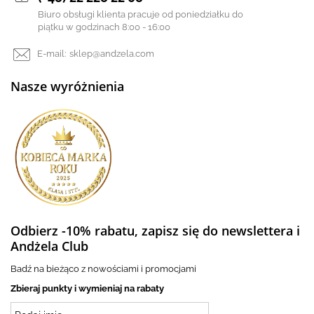
Biuro obsługi klienta pracuje od poniedziałku do
piątku w godzinach 8:00 - 16:00
E-mail:
sklep@andzela.com
Nasze wyróżnienia
Odbierz -10% rabatu, zapisz się do newslettera i
Andżela Club
Badź na bieżąco z nowościami i promocjami
Zbieraj punkty i wymieniaj na rabaty