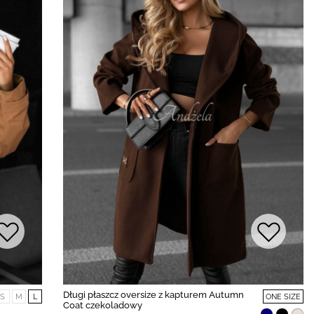
Długi płaszcz oversize z kapturem Autumn
S
M
L
ONE SIZE
Coat czekoladowy