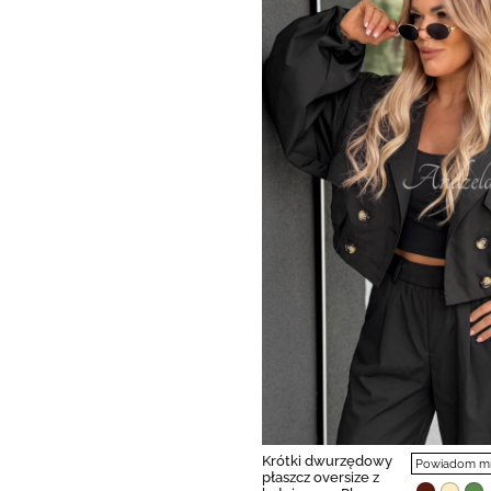
Krótki dwurzędowy
Powiadom mni
płaszcz oversize z