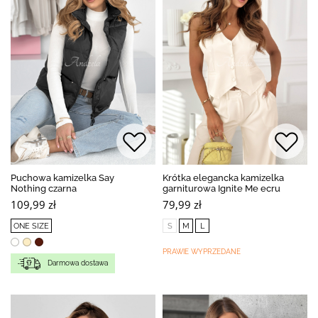
Puchowa kamizelka Say
Krótka elegancka kamizelka
Nothing czarna
garniturowa Ignite Me ecru
109,99 zł
79,99 zł
ONE SIZE
S
M
L
PRAWIE WYPRZEDANE
Darmowa dostawa