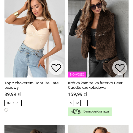
NOWOŚĆ
Top z chokerem Don’t Be Late
Krótka kamizelka futerko Bear
beżowy
Cuddle czekoladowa
89,99 zł
159,99 zł
ONE SIZE
S
M
L
Darmowa dostawa