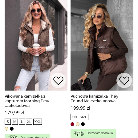
Pikowana kamizelka z
Puchowa kamizelka They
kapturem Morning Dew
Found Me czekoladowa
czekoladowa
199,99 zł
179,99 zł
ONE SIZE
S
M
L
XL
XXL
Darmowa dostawa
Darmowa dostawa