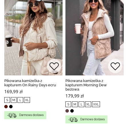
Pikowana kamizelka z
Pikowana kamizelka z
kapturem On Rainy Days ecru
kapturem Morning Dew
beżowa
169,99 zł
179,99 zł
S
M
L
XL
S
M
L
XL
XXL
Darmowa dostawa
Darmowa dostawa