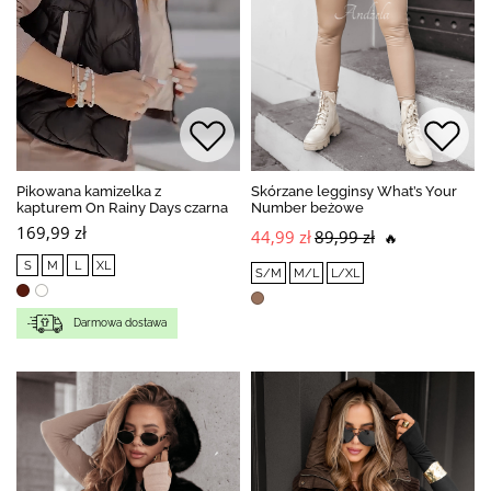
Pikowana kamizelka z
Skórzane legginsy What’s Your
kapturem On Rainy Days czarna
Number beżowe
169,99 zł
44,99 zł
89,99 zł
🔥
S
M
L
XL
S/M
M/L
L/XL
Darmowa dostawa