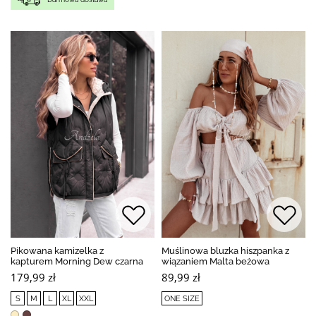
Pikowana kamizelka z
Muślinowa bluzka hiszpanka z
kapturem Morning Dew czarna
wiązaniem Malta beżowa
179,99 zł
89,99 zł
S
M
L
XL
XXL
ONE SIZE