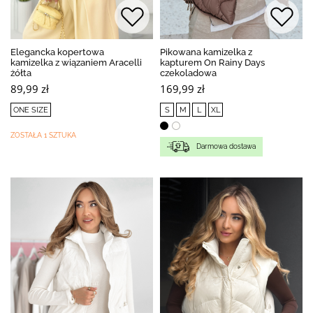
Elegancka kopertowa
Pikowana kamizelka z
kamizelka z wiązaniem Aracelli
kapturem On Rainy Days
żółta
czekoladowa
89,99 zł
169,99 zł
ONE SIZE
S
M
L
XL
ZOSTAŁA 1 SZTUKA
Darmowa dostawa