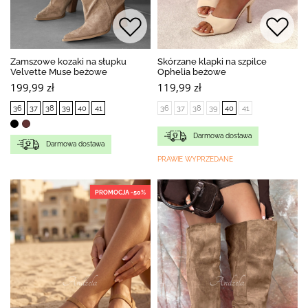
Zamszowe kozaki na słupku
Skórzane klapki na szpilce
Velvette Muse beżowe
Ophelia beżowe
199,99 zł
119,99 zł
36
37
38
39
40
41
36
37
38
39
40
41
Darmowa dostawa
Darmowa dostawa
PRAWIE WYPRZEDANE
PROMOCJA -50%