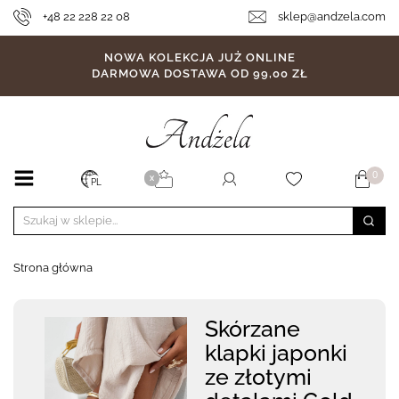
+48 22 228 22 08
sklep@andzela.com
NOWA KOLEKCJA JUŻ ONLINE
DARMOWA DOSTAWA OD 99,00 ZŁ
0
X
PL
Strona główna
Skórzane
klapki japonki
ze złotymi