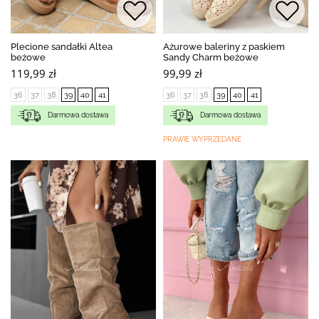
Plecione sandałki Altea
Ażurowe baleriny z paskiem
beżowe
Sandy Charm beżowe
119,99 zł
99,99 zł
36
37
38
39
40
41
36
37
38
39
40
41
Darmowa dostawa
Darmowa dostawa
PRAWIE WYPRZEDANE