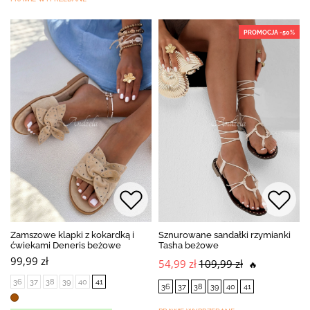
PROMOCJA -50%
Zamszowe klapki z kokardką i
Sznurowane sandałki rzymianki
ćwiekami Deneris beżowe
Tasha beżowe
99,99 zł
54,99 zł
109,99 zł
🔥
36
37
38
39
40
41
36
37
38
39
40
41