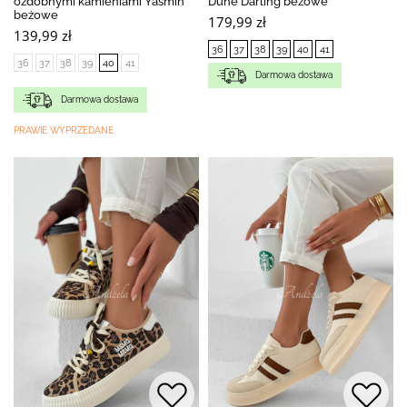
ozdobnymi kamieniami Yasmin
Dune Darling beżowe
beżowe
179,99 zł
139,99 zł
36
37
38
39
40
41
36
37
38
39
40
41
Darmowa dostawa
Darmowa dostawa
PRAWIE WYPRZEDANE