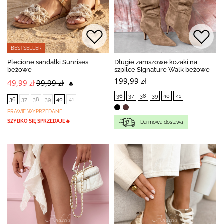
BESTSELLER
Plecione sandałki Sunrises
Długie zamszowe kozaki na
beżowe
szpilce Signature Walk beżowe
199,99 zł
49,99 zł
99,99 zł
🔥
36
37
38
39
40
41
36
37
38
39
40
41
PRAWIE WYPRZEDANE
SZYBKO SIĘ SPRZEDAJE🔥
Darmowa dostawa