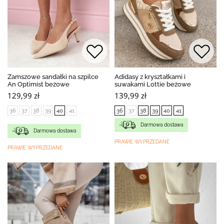
Zamszowe sandałki na szpilce
Adidasy z kryształkami i
An Optimist beżowe
suwakami Lottie beżowe
129,99 zł
139,99 zł
36
37
38
39
40
41
36
37
38
39
40
41
Darmowa dostawa
Darmowa dostawa
PRAWIE WYPRZEDANE
PRAWIE WYPRZEDANE