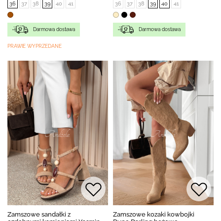
36
37
38
39
40
41
36
37
38
39
40
41
Darmowa dostawa
Darmowa dostawa
PRAWIE WYPRZEDANE
Zamszowe sandałki z
Zamszowe kozaki kowbojki