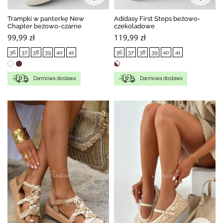
Trampki w panterkę New
Adidasy First Steps beżowo-
Chapter beżowo-czarne
czekoladowe
99,99 zł
119,99 zł
36
37
38
39
40
41
36
37
38
39
40
41
Darmowa dostawa
Darmowa dostawa