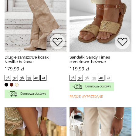
Długie zamszowe kozaki
Sandałki Sandy Times
Neville beżowe
camelowo-beżowe
179,99 zł
119,99 zł
36
37
38
39
40
41
36
37
38
39
40
41
Darmowa dostawa
Darmowa dostawa
PRAWIE WYPRZEDANE