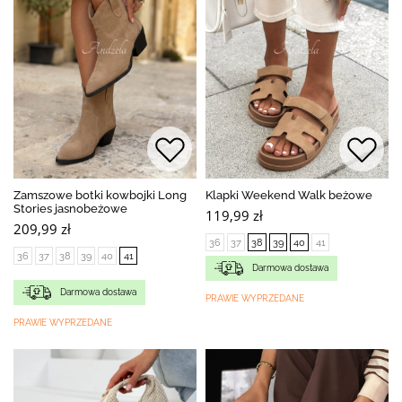
Zamszowe botki kowbojki Long
Klapki Weekend Walk beżowe
Stories jasnobeżowe
119,99 zł
209,99 zł
36
37
38
39
40
41
36
37
38
39
40
41
Darmowa dostawa
Darmowa dostawa
PRAWIE WYPRZEDANE
PRAWIE WYPRZEDANE