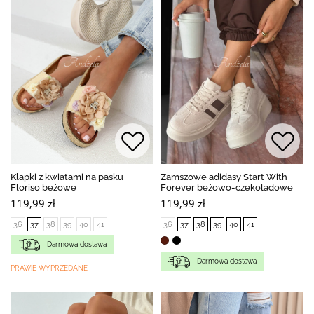
Klapki z kwiatami na pasku
Zamszowe adidasy Start With
Floriso beżowe
Forever beżowo-czekoladowe
119,99 zł
119,99 zł
36
37
38
39
40
41
36
37
38
39
40
41
Darmowa dostawa
Darmowa dostawa
PRAWIE WYPRZEDANE