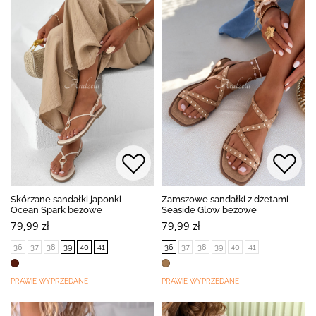
Skórzane sandałki japonki
Zamszowe sandałki z dżetami
Ocean Spark beżowe
Seaside Glow beżowe
79,99 zł
79,99 zł
36
37
38
39
40
41
36
37
38
39
40
41
PRAWIE WYPRZEDANE
PRAWIE WYPRZEDANE