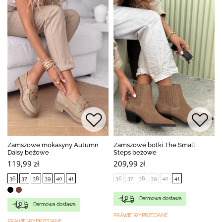
Zamszowe mokasyny Autumn
Zamszowe botki The Small
Daisy beżowe
Steps beżowe
119,99 zł
209,99 zł
36
37
38
39
40
41
36
37
38
39
40
41
Darmowa dostawa
Darmowa dostawa
PRAWIE WYPRZEDANE
PRAWIE WYPRZEDANE