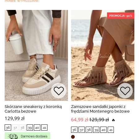
PRAWIE WYPRZEDANE
PROMOCJA -50%
Skórzane sneakersy z koronką
Zamszowe sandałki japonki z
Carlotta beżowe
frędzlami Montenegro beżowe
129,99 zł
64,99 zł
129,99 zł
🔥
36
37
38
39
40
41
36
37
38
39
40
41
Darmowa dostawa