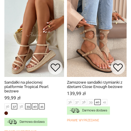
Sandałki na plecionej
Zamszowe sandałki rzymianki z
platformie Tropical Pearl
dżetami Close Enough beżowe
beżowe
139,99 zł
99,99 zł
36
37
38
39
40
41
36
37
38
39
40
41
Darmowa dostawa
PRAWIE WYPRZEDANE
Darmowa dostawa