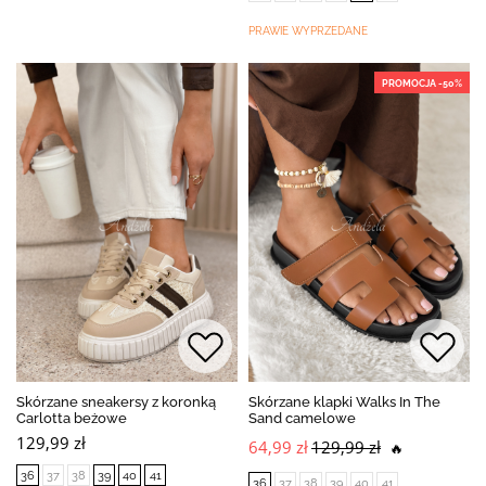
PRAWIE WYPRZEDANE
PROMOCJA -50%
Skórzane sneakersy z koronką
Skórzane klapki Walks In The
Carlotta beżowe
Sand camelowe
129,99 zł
64,99 zł
129,99 zł
🔥
36
37
38
39
40
41
36
37
38
39
40
41