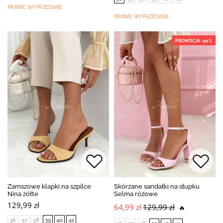
PRAWIE WYPRZEDANE
PRAWIE WYPRZEDANE
PROMOCJA -50%
Zamszowe klapki na szpilce
Skórzane sandałki na słupku
Nina żółte
Selma różowe
129,99 zł
64,99 zł
129,99 zł
🔥
36
37
38
39
40
41