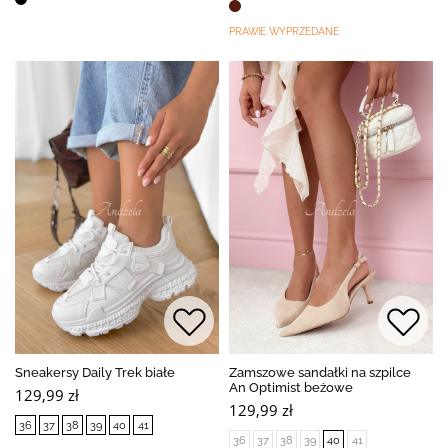
PRAWIE WYPRZEDANE
Sneakersy Daily Trek białe
Zamszowe sandałki na szpilce
An Optimist beżowe
129,99 zł
129,99 zł
36
37
38
39
40
41
36
37
38
39
40
41