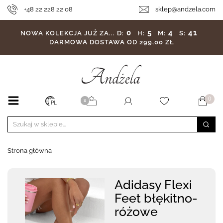
+48 22 228 22 08
sklep@andzela.com
0
5
4
39
NOWA KOLEKCJA JUŻ ZA...
D:
H:
M:
S:
DARMOWA DOSTAWA OD 299,00 ZŁ
0
X
PL
Strona główna
Adidasy Flexi
Feet błękitno-
różowe