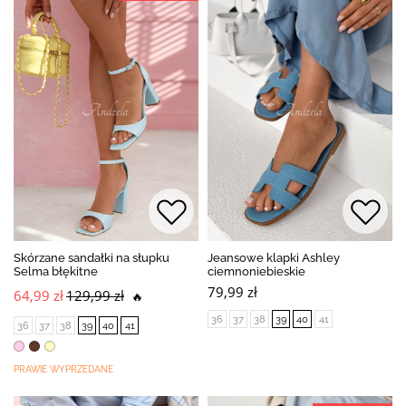
Skórzane sandałki na słupku
Jeansowe klapki Ashley
Selma błękitne
ciemnoniebieskie
79,99 zł
64,99 zł
129,99 zł
🔥
36
37
38
39
40
41
36
37
38
39
40
41
PRAWIE WYPRZEDANE