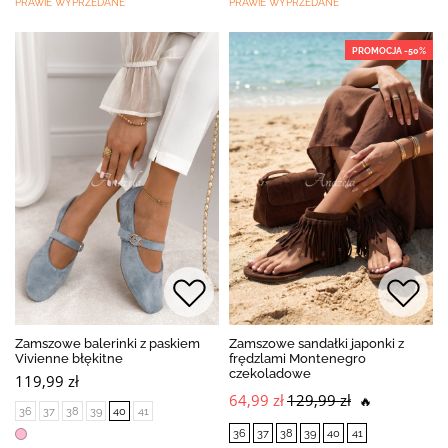
PRAWIE WYPRZEDANE
PRAWIE WYPRZEDANE
PROMOCJA -50%
Zamszowe balerinki z paskiem
Zamszowe sandałki japonki z
Vivienne błękitne
frędzlami Montenegro
czekoladowe
119,99 zł
64,99 zł
129,99 zł
🔥
36
37
38
39
40
41
36
37
38
39
40
41