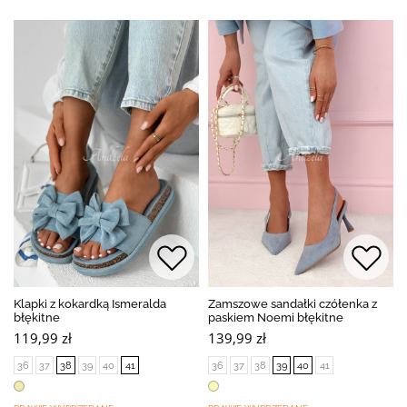
Klapki z kokardką Ismeralda
Zamszowe sandałki czółenka z
błękitne
paskiem Noemi błękitne
119,99 zł
139,99 zł
36
37
38
39
40
41
36
37
38
39
40
41