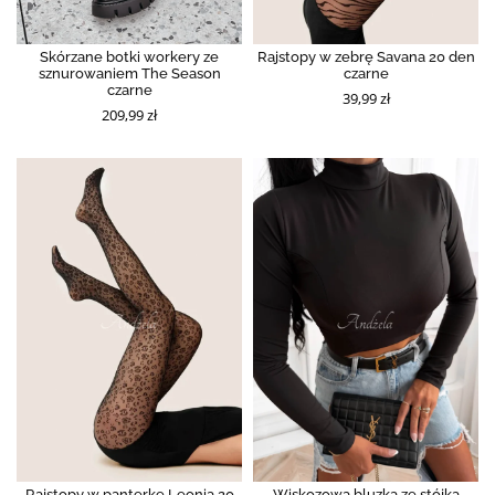
Skórzane botki workery ze
Rajstopy w zebrę Savana 20 den
sznurowaniem The Season
czarne
czarne
39,99 zł
209,99 zł
Rajstopy w panterkę Leonia 20
Wiskozowa bluzka ze stójką