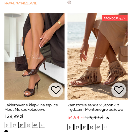
PRAWIE WYPRZEDANE
PROMOCJA -50%
Lakierowane klapki na szpilce
Zamszowe sandałki japonki z
Meet Me czekoladowe
frędzlami Montenegro beżowe
129,99 zł
64,99 zł
129,99 zł
🔥
36
37
38
39
40
41
36
37
38
39
40
41