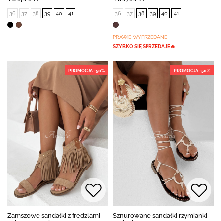
36
37
38
39
40
41
36
37
38
39
40
41
PRAWIE WYPRZEDANE
SZYBKO SIĘ SPRZEDAJE🔥
PROMOCJA -50%
PROMOCJA -50%
Zamszowe sandałki z frędzlami
Sznurowane sandałki rzymianki