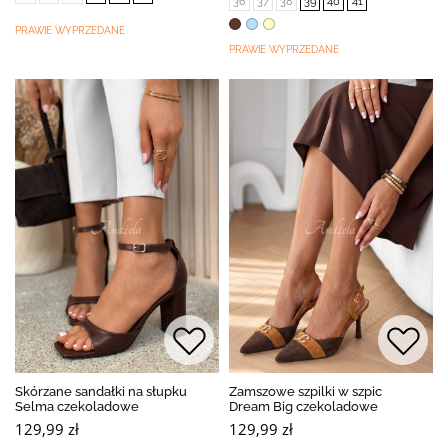
36
37
38
39
40
41
PRAWIE WYPRZEDANE
PRAWIE WYPRZEDANE
Skórzane sandałki na słupku
Zamszowe szpilki w szpic
Selma czekoladowe
Dream Big czekoladowe
129,99 zł
129,99 zł