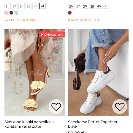
36
37
38
39
40
41
36
37
38
39
40
41
PRAWIE WYPRZEDANE
PRAWIE WYPRZEDANE
PROMOCJA -50%
Skórzane klapki na szpilce z
Sneakersy Better Together
kwiatami Faina żółte
białe
99,99 zł