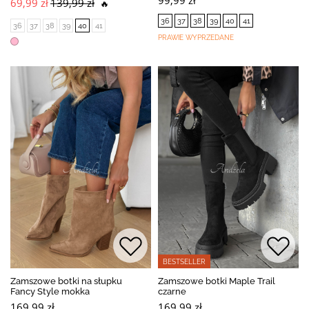
69,99 zł
139,99 zł
🔥
36
37
38
39
40
41
36
37
38
39
40
41
PRAWIE WYPRZEDANE
BESTSELLER
Zamszowe botki na słupku
Zamszowe botki Maple Trail
Fancy Style mokka
czarne
169,99 zł
169,99 zł