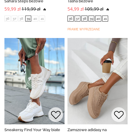
Sahara Steps beżowe
Tasha beżowe
59,99 zł
119,99 zł
54,99 zł
109,99 zł
🔥
🔥
36
37
38
39
40
41
36
37
38
39
40
41
PRAWIE WYPRZEDANE
Sneakersy Find Your Way białe
Zamszowe adidasy na