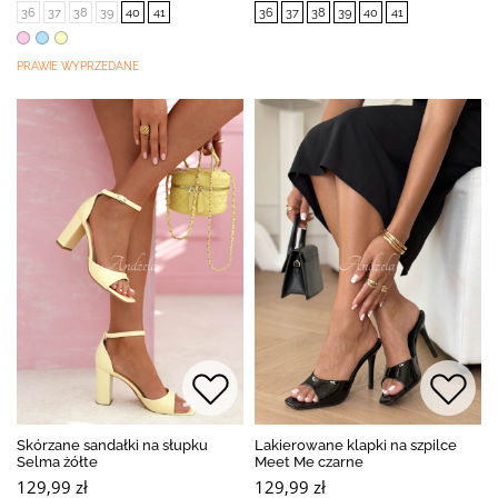
36
37
38
39
40
41
36
37
38
39
40
41
PRAWIE WYPRZEDANE
Skórzane sandałki na słupku
Lakierowane klapki na szpilce
Selma żółte
Meet Me czarne
129,99 zł
129,99 zł