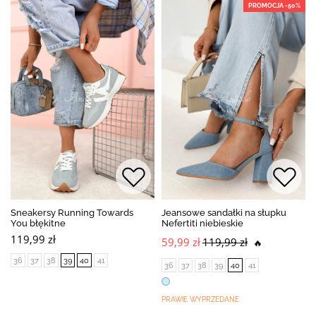
PROMOCJA -50%
Sneakersy Running Towards
Jeansowe sandałki na słupku
You błękitne
Nefertiti niebieskie
119,99 zł
59,99 zł
119,99 zł
🔥
36
37
38
39
40
41
36
37
38
39
40
41
PRAWIE WYPRZEDANE