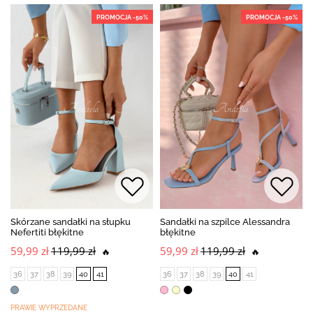
PROMOCJA -50%
PROMOCJA -50%
Skórzane sandałki na słupku
Sandałki na szpilce Alessandra
Nefertiti błękitne
błękitne
59,99 zł
119,99 zł
59,99 zł
119,99 zł
🔥
🔥
36
37
38
39
40
41
36
37
38
39
40
41
PRAWIE WYPRZEDANE