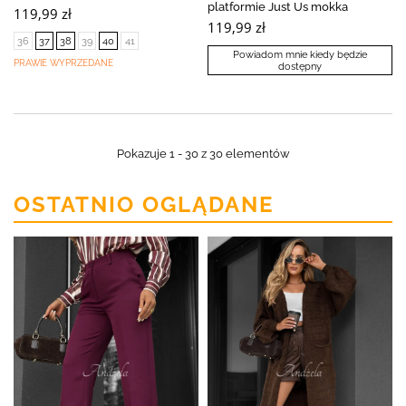
platformie Just Us mokka
119,99 zł
119,99 zł
36
37
38
39
40
41
Powiadom mnie kiedy będzie
PRAWIE WYPRZEDANE
dostępny
Pokazuje 1 - 30 z 30 elementów
OSTATNIO OGLĄDANE