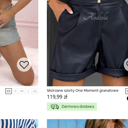
Skórzane szorty One Moment granatowe
XS
S
M
L
XL
119,99 zł
Darmowa dostawa