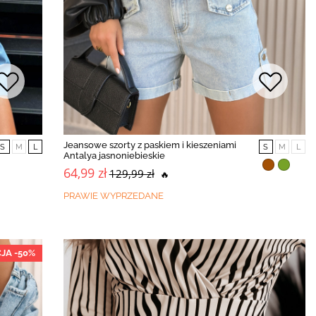
Jeansowe szorty z paskiem i kieszeniami
S
M
L
S
M
L
Antalya jasnoniebieskie
64,99 zł
129,99 zł
🔥
PRAWIE WYPRZEDANE
JA -50%