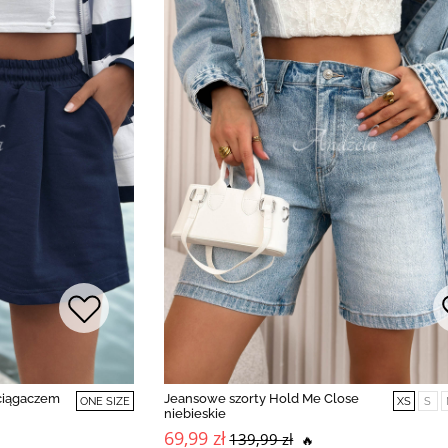
ściągaczem
Jeansowe szorty Hold Me Close
ONE SIZE
XS
S
niebieskie
69,99 zł
139,99 zł
🔥