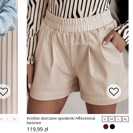
Krótkie skórzane spodenki Affectional
M
L
XL
S
M
L
XL
beżowe
119,99 zł