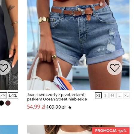
Jeansowe szorty z przetarciami i
S/M
L/XL
XS
S
M
L
XL
paskiem Ocean Street niebieskie
54,99 zł
109,99 zł
🔥
PROMOCJA -50%