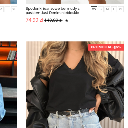
Spodenki jeansowe bermudy z
M
L
XL
XS
S
M
L
XL
paskiem Just Denim niebieskie
74,99 zł
149,99 zł
🔥
PROMOCJA -50%