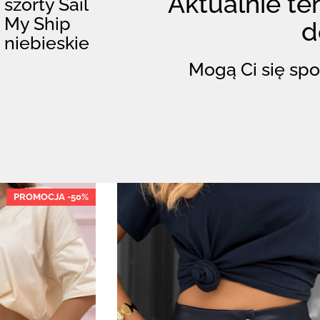
Aktualnie ten
szorty Sail
My Ship
d
niebieskie
Mogą Ci się spo
PROMOCJA -50%