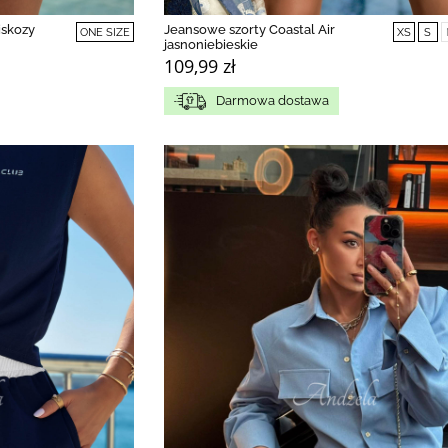
iskozy
Jeansowe szorty Coastal Air
ONE SIZE
XS
S
jasnoniebieskie
109,99 zł
Darmowa dostawa