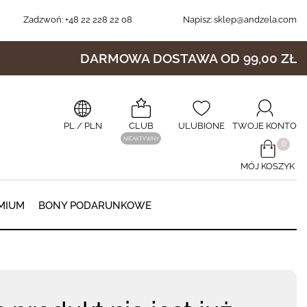
Zadzwoń:
+48 22 228 22 08
Napisz:
sklep@andzela.com
DARMOWA DOSTAWA OD 99,00 ZŁ
PL
/ PLN
CLUB
ULUBIONE
TWOJE KONTO
NIEAKTYWNY
​0
MÓJ KOSZYK
0
MIUM
BONY PODARUNKOWE