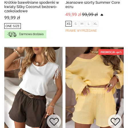
Krótkie bawełniane spodenki w
Jeansowe szorty Summer Core
kwiaty Silky Coconut beżowo-
ecru
czekoladowe
49,99 zł
99,99 zł
🔥
99,99 zł
XS
S
M
L
XL
ONE SIZE
PRAWIE WYPRZEDANE
Darmowa dostawa
PROMOCJA -50%