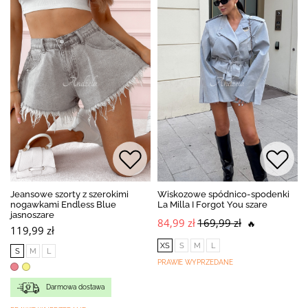
Jeansowe szorty z szerokimi
Wiskozowe spódnico-spodenki
nogawkami Endless Blue
La Milla I Forgot You szare
jasnoszare
84,99 zł
169,99 zł
🔥
119,99 zł
XS
S
M
L
S
M
L
PRAWIE WYPRZEDANE
Darmowa dostawa