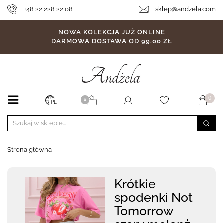
+48 22 228 22 08
sklep@andzela.com
NOWA KOLEKCJA JUŻ ONLINE
DARMOWA DOSTAWA OD 99,00 ZŁ
0
X
PL
Strona główna
Krótkie
spodenki Not
Tomorrow