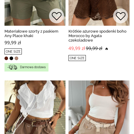
Materiałowe szorty z paskiem
Krótkie ażurowe spodenki boho
Any Place khaki
Morocco by Agata
czekoladowe
99,99 zł
49,99 zł
99,99 zł
🔥
ONE SIZE
ONE SIZE
Darmowa dostawa