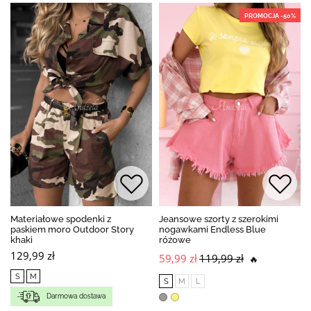
PROMOCJA -50%
Materiałowe spodenki z
Jeansowe szorty z szerokimi
paskiem moro Outdoor Story
nogawkami Endless Blue
khaki
różowe
129,99 zł
59,99 zł
119,99 zł
🔥
S
M
S
M
L
Darmowa dostawa