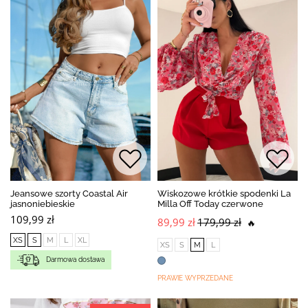
Jeansowe szorty Coastal Air
Wiskozowe krótkie spodenki La
jasnoniebieskie
Milla Off Today czerwone
109,99 zł
89,99 zł
179,99 zł
🔥
XS
S
M
L
XL
XS
S
M
L
Darmowa dostawa
PRAWIE WYPRZEDANE