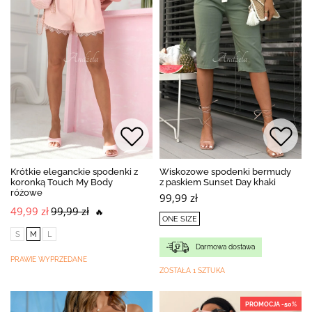
Krótkie eleganckie spodenki z
Wiskozowe spodenki bermudy
koronką Touch My Body
z paskiem Sunset Day khaki
różowe
99,99 zł
49,99 zł
99,99 zł
🔥
ONE SIZE
S
M
L
Darmowa dostawa
PRAWIE WYPRZEDANE
ZOSTAŁA 1 SZTUKA
PROMOCJA -50%