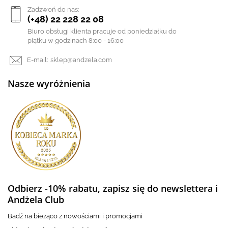
Zadzwoń do nas:
(+48) 22 228 22 08
Biuro obsługi klienta pracuje od poniedziałku do
piątku w godzinach 8:00 - 16:00
E-mail:
sklep@andzela.com
Nasze wyróżnienia
Odbierz -10% rabatu, zapisz się do newslettera i
Andżela Club
Badź na bieżąco z nowościami i promocjami