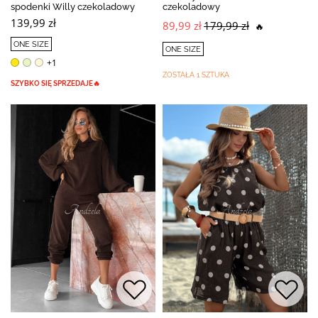
spodenki Willy czekoladowy
czekoladowy
139,99 zł
89,99 zł
179,99 zł
🔥
ONE SIZE
ONE SIZE
+1
ZOSTAŁA 1 SZTUKA
SZYBKO SIĘ SPRZEDAJE🔥