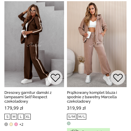
Dresowy garnitur damski z
Prążkowany komplet bluza i
lampasami Self Respect
spodnie z bawełny Marcella
czekoladowy
czekoladowy
179,99 zł
319,99 zł
S
M
L
XL
S/M
M/L
+2