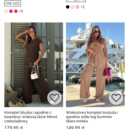
ONE SIZE
+2
+5
Komplet bluzka i spodnie z
Wiskozowy komplet koszula i
bawełną i wiskozą Glow Mood
spodnie wide leg Summer
czekoladowy
Skies mokka
179,99 zł
149,99 zł