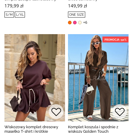
179,99 zł
149,99 zł
S/M
L/XL
ONE SIZE
+6
PROMOCJA -50%
BESTSELLER
Wiskozowy komplet dresowy
Komplet koszula i spodnie z
masełko T-shirt i krótkie
wiskozy Golden Touch