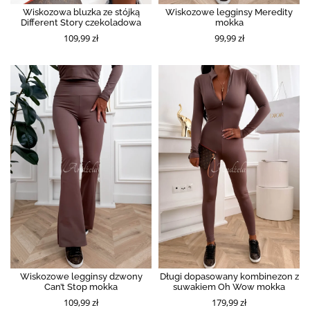
Wiskozowa bluzka ze stójką
Wiskozowe legginsy Meredity
Different Story czekoladowa
mokka
109,99 zł
99,99 zł
Wiskozowe legginsy dzwony
Długi dopasowany kombinezon z
Can’t Stop mokka
suwakiem Oh Wow mokka
109,99 zł
179,99 zł