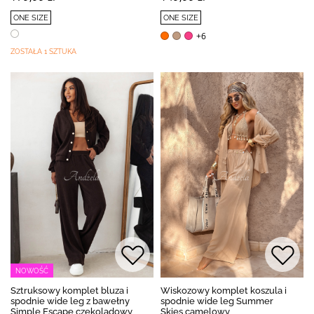
ONE SIZE
ONE SIZE
+6
ZOSTAŁA 1 SZTUKA
NOWOŚĆ
Sztruksowy komplet bluza i
Wiskozowy komplet koszula i
spodnie wide leg z bawełny
spodnie wide leg Summer
Simple Escape czekoladowy
Skies camelowy