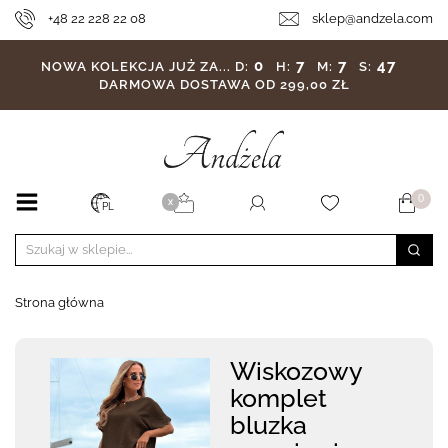
+48 22 228 22 08
sklep@andzela.com
0
7
7
44
NOWA KOLEKCJA JUŻ ZA...
D:
H:
M:
S:
DARMOWA DOSTAWA OD 299,00 ZŁ
0
X
PL
Strona główna
Wiskozowy
komplet
bluzka