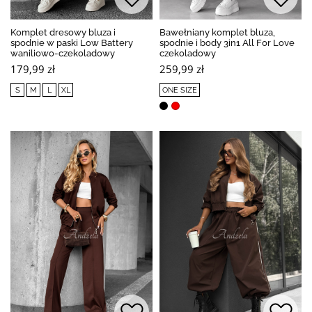
Komplet dresowy bluza i
Bawełniany komplet bluza,
spodnie w paski Low Battery
spodnie i body 3in1 All For Love
waniliowo-czekoladowy
czekoladowy
179,99 zł
259,99 zł
S
M
L
XL
ONE SIZE