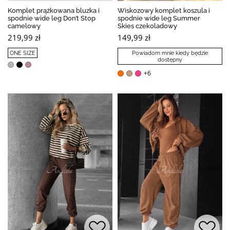
Komplet prążkowana bluzka i
Wiskozowy komplet koszula i
spodnie wide leg Don’t Stop
spodnie wide leg Summer
camelowy
Skies czekoladowy
219,99 zł
149,99 zł
ONE SIZE
Powiadom mnie kiedy będzie
dostępny
+6