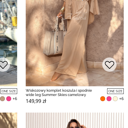
Wiskozowy komplet koszula i spodnie
ONE SIZE
ONE SIZE
wide leg Summer Skies camelowy
+6
+6
149,99 zł