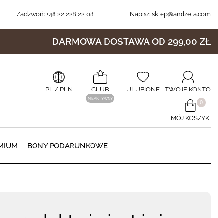
Zadzwoń:
+48 22 228 22 08
Napisz:
sklep@andzela.com
DARMOWA DOSTAWA OD 299,00 ZŁ
PL
/ PLN
CLUB
ULUBIONE
TWOJE KONTO
NIEAKTYWNY
​0
MÓJ KOSZYK
0
MIUM
BONY PODARUNKOWE