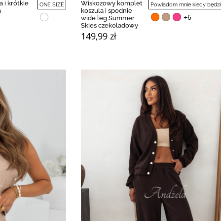
 i krótkie
Wiskozowy komplet
ONE SIZE
Powiadom mnie kiedy będzi
m
koszula i spodnie
+6
wide leg Summer
Skies czekoladowy
149,99 zł