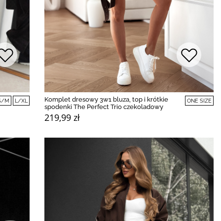
Komplet dresowy 3w1 bluza, top i krótkie
S/M
L/XL
ONE SIZE
spodenki The Perfect Trio czekoladowy
219,99 zł