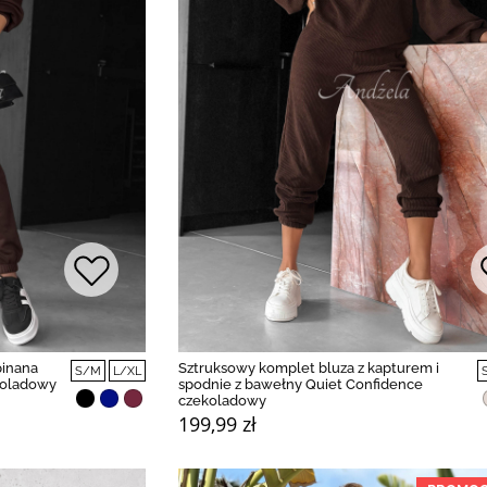
pinana
Sztruksowy komplet bluza z kapturem i
S/M
L/XL
koladowy
spodnie z bawełny Quiet Confidence
czekoladowy
199,99 zł