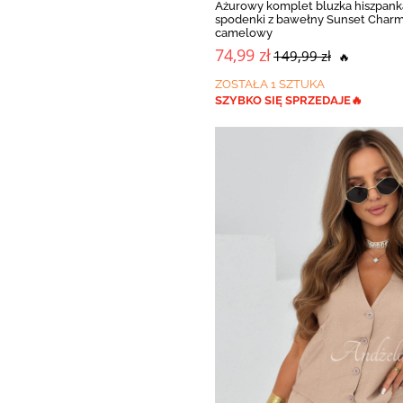
Ażurowy komplet bluzka hiszpanka
spodenki z bawełny Sunset Char
camelowy
74,99 zł
149,99 zł
🔥
ZOSTAŁA 1 SZTUKA
SZYBKO SIĘ SPRZEDAJE🔥