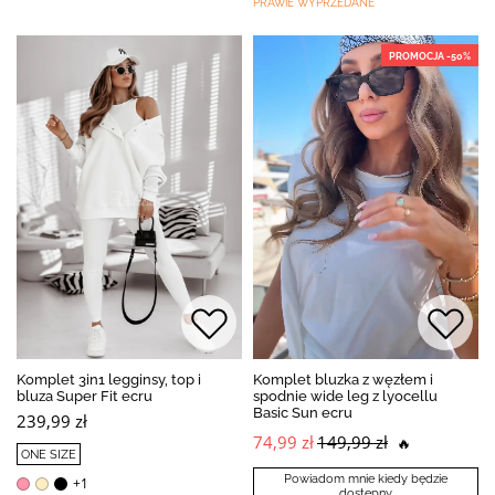
PRAWIE WYPRZEDANE
PROMOCJA -50%
Komplet 3in1 legginsy, top i
Komplet bluzka z węzłem i
bluza Super Fit ecru
spodnie wide leg z lyocellu
Basic Sun ecru
239,99 zł
74,99 zł
149,99 zł
🔥
ONE SIZE
Powiadom mnie kiedy będzie
+1
dostępny