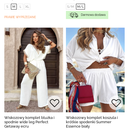
S
M
L
XL
S/M
M/L
Darmowa dostawa
PRAWIE WYPRZEDANE
Wiskozowy komplet bluzka i
Wiskozowy komplet koszula i
spodnie wide leg Perfect
krótkie spodenki Summer
Getaway ecru
Essence biały