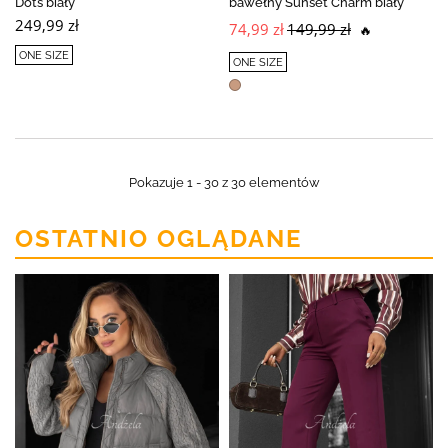
Dots biały
bawełny Sunset Charm biały
249,99 zł
74,99 zł
149,99 zł
🔥
ONE SIZE
ONE SIZE
Pokazuje 1 - 30 z 30 elementów
OSTATNIO OGLĄDANE