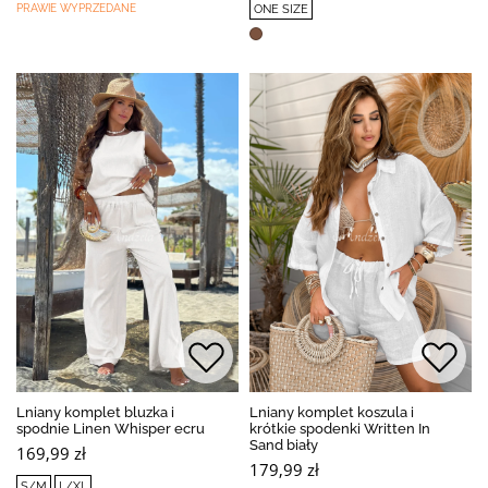
PRAWIE WYPRZEDANE
ONE SIZE
Lniany komplet bluzka i
Lniany komplet koszula i
spodnie Linen Whisper ecru
krótkie spodenki Written In
Sand biały
169,99 zł
179,99 zł
S/M
L/XL