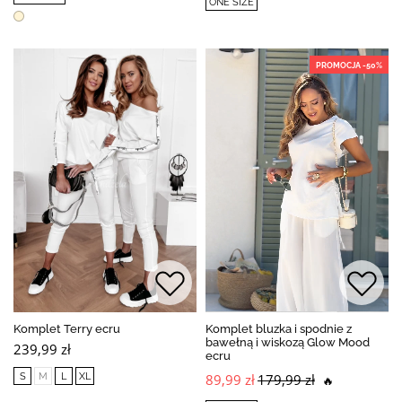
ONE SIZE
PROMOCJA -50%
Komplet Terry ecru
Komplet bluzka i spodnie z
bawełną i wiskozą Glow Mood
239,99 zł
ecru
S
M
L
XL
89,99 zł
179,99 zł
🔥