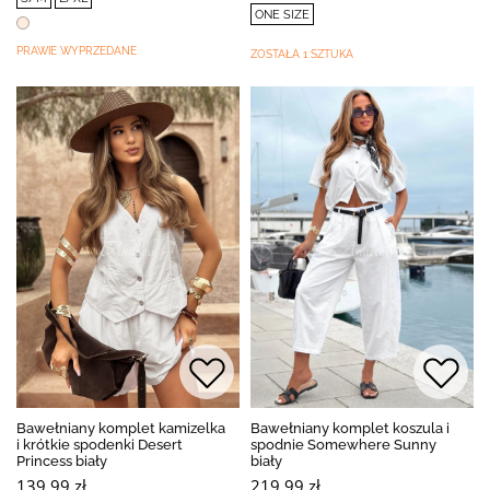
ONE SIZE
PRAWIE WYPRZEDANE
ZOSTAŁA 1 SZTUKA
Bawełniany komplet kamizelka
Bawełniany komplet koszula i
i krótkie spodenki Desert
spodnie Somewhere Sunny
Princess biały
biały
139,99 zł
219,99 zł