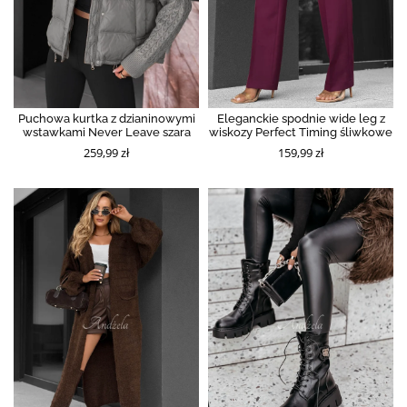
Puchowa kurtka z dzianinowymi
Eleganckie spodnie wide leg z
wstawkami Never Leave szara
wiskozy Perfect Timing śliwkowe
259,99 zł
159,99 zł