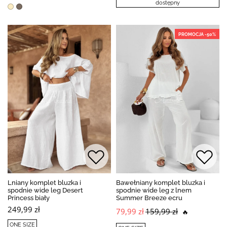
dostępny
PROMOCJA -50%
Lniany komplet bluzka i
Bawełniany komplet bluzka i
spodnie wide leg Desert
spodnie wide leg z lnem
Princess biały
Summer Breeze ecru
249,99 zł
79,99 zł
159,99 zł
🔥
ONE SIZE