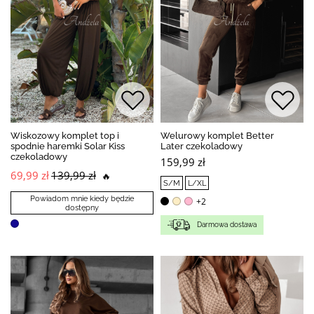
Wiskozowy komplet top i
Welurowy komplet Better
spodnie haremki Solar Kiss
Later czekoladowy
czekoladowy
159,99 zł
69,99 zł
139,99 zł
🔥
S/M
L/XL
Powiadom mnie kiedy będzie
+2
dostępny
Darmowa dostawa