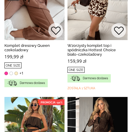
Komplet dresowy Queen
Wzorzysty komplet top i
czekoladowy
spódniczka Hottest Choice
biało-czekoladowy
199,99 zł
159,99 zł
ONE SIZE
ONE SIZE
+1
Darmowa dostawa
Darmowa dostawa
ZOSTAŁA 1 SZTUKA
PROMOCJA -50%