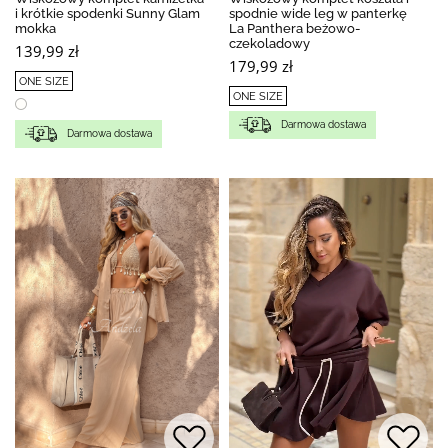
i krótkie spodenki Sunny Glam
spodnie wide leg w panterkę
mokka
La Panthera beżowo-
czekoladowy
139,99 zł
179,99 zł
ONE SIZE
ONE SIZE
Darmowa dostawa
Darmowa dostawa