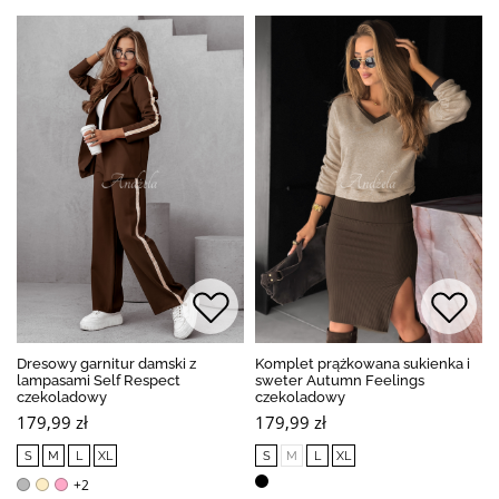
Dresowy garnitur damski z
Komplet prążkowana sukienka i
lampasami Self Respect
sweter Autumn Feelings
czekoladowy
czekoladowy
179,99 zł
179,99 zł
S
M
L
XL
S
M
L
XL
+2