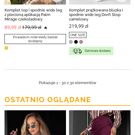
Komplet top i spodnie wide leg
Komplet prążkowana bluzka i
z plecioną aplikacją Palm
spodnie wide leg Don’t Stop
Mirage czekoladowy
camelowy
219,99 zł
89,99 zł
179,99 zł
🔥
ONE SIZE
Powiadom mnie kiedy będzie
dostępny
Darmowa dostawa
Pokazuje 1 - 30 z 30 elementów
OSTATNIO OGLĄDANE