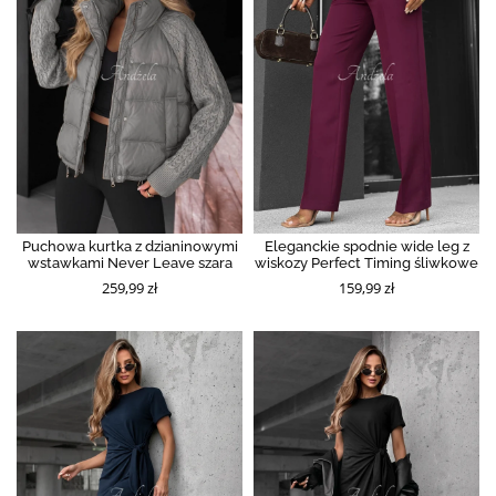
Puchowa kurtka z dzianinowymi
Eleganckie spodnie wide leg z
wstawkami Never Leave szara
wiskozy Perfect Timing śliwkowe
259,99 zł
159,99 zł