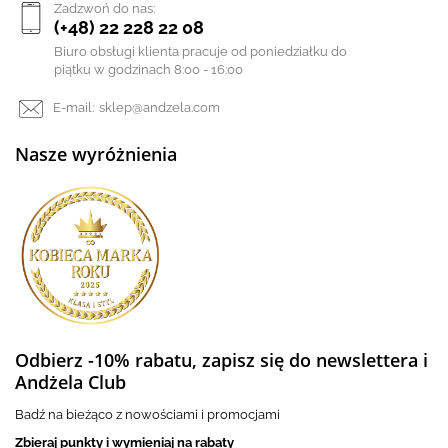
Zadzwoń do nas:
(+48) 22 228 22 08
Biuro obsługi klienta pracuje od poniedziałku do
piątku w godzinach 8:00 - 16:00
E-mail:
sklep@andzela.com
Nasze wyróżnienia
Odbierz -10% rabatu, zapisz się do newslettera i
Andżela Club
Badź na bieżąco z nowościami i promocjami
Zbieraj punkty i wymieniaj na rabaty