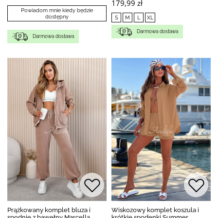
179,99 zł
Powiadom mnie kiedy będzie
dostępny
S
M
L
XL
Darmowa dostawa
Darmowa dostawa
Prążkowany komplet bluza i
Wiskozowy komplet koszula i
spodnie z bawełny Marcella
krótkie spodenki Summer