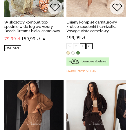
Wiskozowy komplet top i
Lniany komplet garniturowy
spodnie wide leg we wzory
krótkie spodenki i kamizelka
Beach Dreams biało-camelowy
Voyage Vista camelowy
199,99 zł
79,99 zł
159,99 zł
🔥
S
M
L
XL
ONE SIZE
Darmowa dostawa
PRAWIE WYPRZEDANE