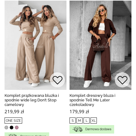
Komplet prążkowana bluzka i
Komplet dresowy bluza i
spodnie wide leg Don’t Stop
spodnie Tell Me Later
camelowy
czekoladowy
219,99 zł
179,99 zł
ONE SIZE
S
M
L
XL
Darmowa dostawa