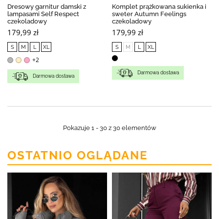
Dresowy garnitur damski z
Komplet prążkowana sukienka i
lampasami Self Respect
sweter Autumn Feelings
czekoladowy
czekoladowy
179,99 zł
179,99 zł
S
M
L
XL
S
M
L
XL
+2
Darmowa dostawa
Darmowa dostawa
Pokazuje 1 - 30 z 30 elementów
OSTATNIO OGLĄDANE