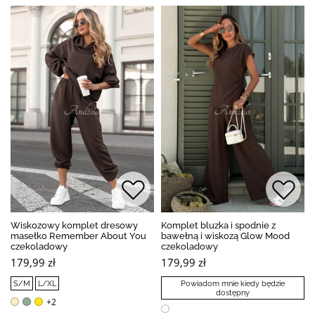
Wiskozowy komplet dresowy
Komplet bluzka i spodnie z
masełko Remember About You
bawełną i wiskozą Glow Mood
czekoladowy
czekoladowy
179,99 zł
179,99 zł
S/M
L/XL
Powiadom mnie kiedy będzie
dostępny
+2