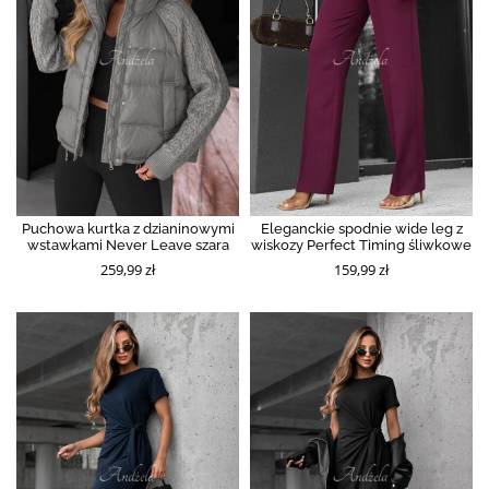
Puchowa kurtka z dzianinowymi
Eleganckie spodnie wide leg z
wstawkami Never Leave szara
wiskozy Perfect Timing śliwkowe
259,99 zł
159,99 zł