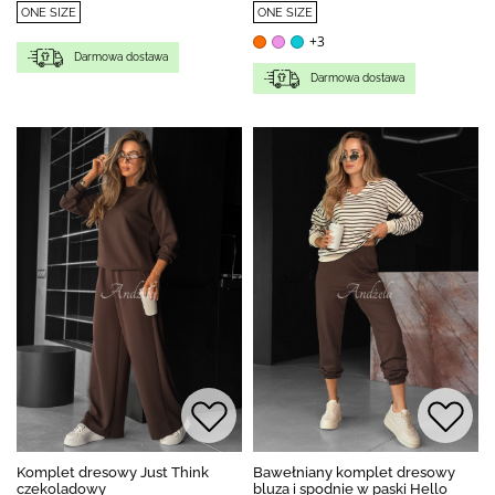
ONE SIZE
ONE SIZE
+3
Darmowa dostawa
Darmowa dostawa
Komplet dresowy Just Think
Bawełniany komplet dresowy
czekoladowy
bluza i spodnie w paski Hello