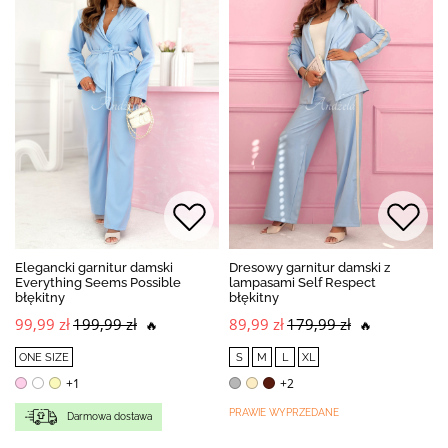
Elegancki garnitur damski
Dresowy garnitur damski z
Everything Seems Possible
lampasami Self Respect
błękitny
błękitny
99,99 zł
199,99 zł
89,99 zł
179,99 zł
🔥
🔥
ONE SIZE
S
M
L
XL
+1
+2
PRAWIE WYPRZEDANE
Darmowa dostawa