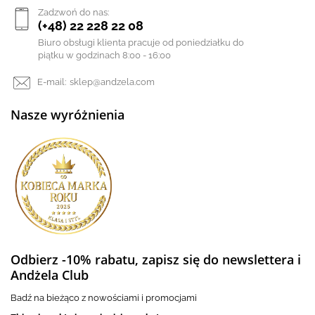
Zadzwoń do nas:
(+48) 22 228 22 08
Biuro obsługi klienta pracuje od poniedziałku do
piątku w godzinach 8:00 - 16:00
E-mail:
sklep@andzela.com
Nasze wyróżnienia
Odbierz -10% rabatu, zapisz się do newslettera i
Andżela Club
Badź na bieżąco z nowościami i promocjami