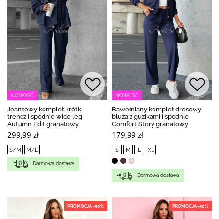
NOWOŚĆ
NOWOŚĆ
Jeansowy komplet krótki
Bawełniany komplet dresowy
trencz i spodnie wide leg
bluza z guzikami i spodnie
Autumn Edit granatowy
Comfort Story granatowy
299,99 zł
179,99 zł
S/M
M/L
S
M
L
XL
Darmowa dostawa
Darmowa dostawa
PROMOCJA -50%
PROMOCJA -50%