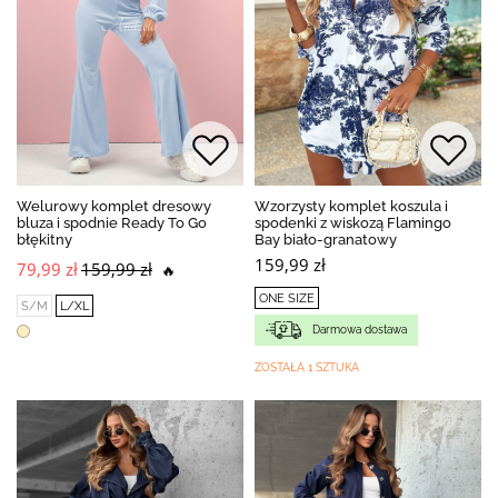
Welurowy komplet dresowy
Wzorzysty komplet koszula i
bluza i spodnie Ready To Go
spodenki z wiskozą Flamingo
błękitny
Bay biało-granatowy
159,99 zł
79,99 zł
159,99 zł
🔥
ONE SIZE
S/M
L/XL
Darmowa dostawa
ZOSTAŁA 1 SZTUKA