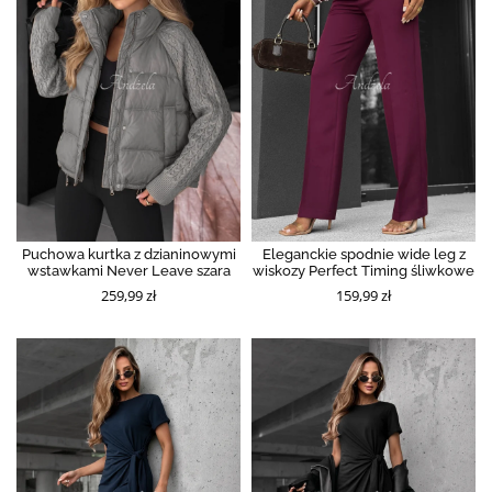
Puchowa kurtka z dzianinowymi
Eleganckie spodnie wide leg z
wstawkami Never Leave szara
wiskozy Perfect Timing śliwkowe
259,99 zł
159,99 zł