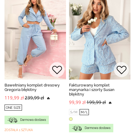
Bawełniany komplet dresowy
Fakturowany komplet
Gregoria błękitny
marynarka i szorty Susan
błękitny
119,99 zł
239,99 zł
🔥
99,99 zł
199,99 zł
🔥
ONE SIZE
S/M
M/L
Darmowa dostawa
Darmowa dostawa
ZOSTAŁA 1 SZTUKA