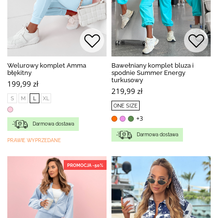
Welurowy komplet Amma
Bawełniany komplet bluza i
błękitny
spodnie Summer Energy
turkusowy
199,99 zł
219,99 zł
S
M
L
XL
ONE SIZE
+3
Darmowa dostawa
Darmowa dostawa
PRAWIE WYPRZEDANE
PROMOCJA -50%