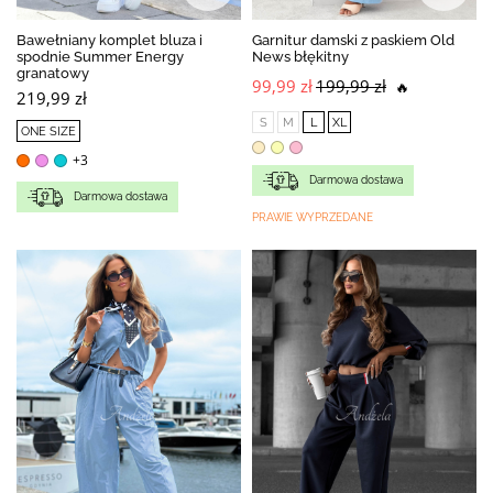
Bawełniany komplet bluza i
Garnitur damski z paskiem Old
spodnie Summer Energy
News błękitny
granatowy
99,99 zł
199,99 zł
🔥
219,99 zł
S
M
L
XL
ONE SIZE
+3
Darmowa dostawa
Darmowa dostawa
PRAWIE WYPRZEDANE