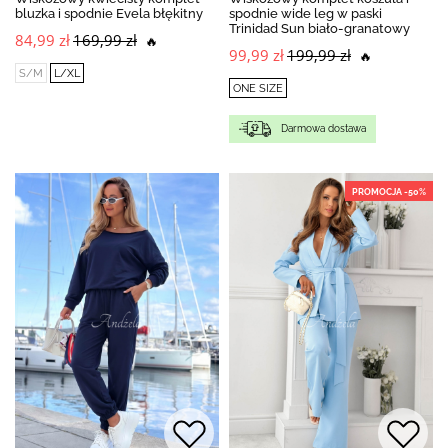
bluzka i spodnie Evela błękitny
spodnie wide leg w paski
Trinidad Sun biało-granatowy
84,99 zł
169,99 zł
🔥
99,99 zł
199,99 zł
🔥
S/M
L/XL
ONE SIZE
Darmowa dostawa
PROMOCJA -50%