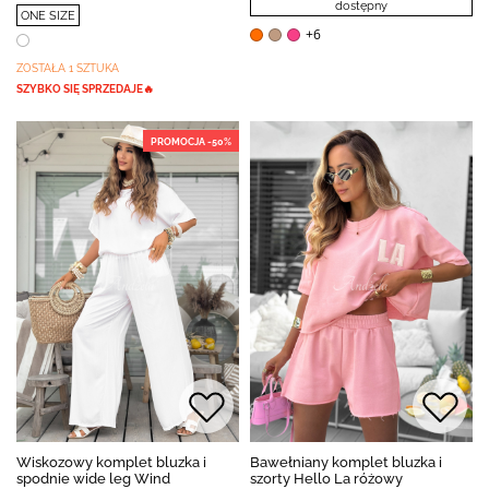
dostępny
ONE SIZE
+6
ZOSTAŁA 1 SZTUKA
SZYBKO SIĘ SPRZEDAJE🔥
PROMOCJA -50%
Wiskozowy komplet bluzka i
Bawełniany komplet bluzka i
spodnie wide leg Wind
szorty Hello La różowy