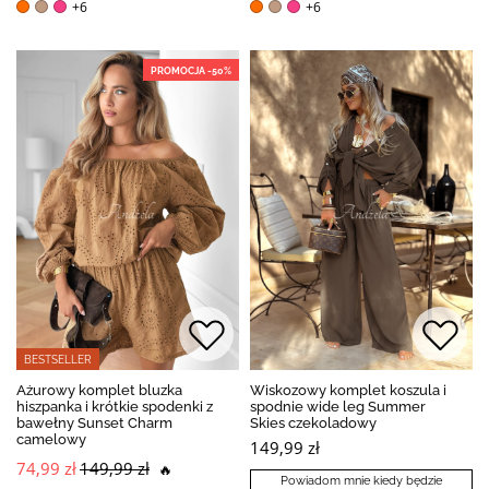
+6
+6
PROMOCJA -50%
BESTSELLER
Ażurowy komplet bluzka
Wiskozowy komplet koszula i
hiszpanka i krótkie spodenki z
spodnie wide leg Summer
bawełny Sunset Charm
Skies czekoladowy
camelowy
149,99 zł
74,99 zł
149,99 zł
🔥
Powiadom mnie kiedy będzie