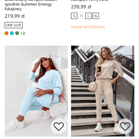
spodnie Summer Energy
239,99 zł
fuksjowy
219,99 zł
S
M
L
XL
ONE SIZE
PRAWIE WYPRZEDANE
+3