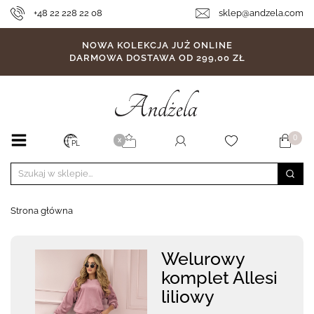
+48 22 228 22 08
sklep@andzela.com
NOWA KOLEKCJA JUŻ ONLINE
DARMOWA DOSTAWA OD 299,00 ZŁ
0
X
PL
Strona główna
Welurowy
komplet Allesi
liliowy