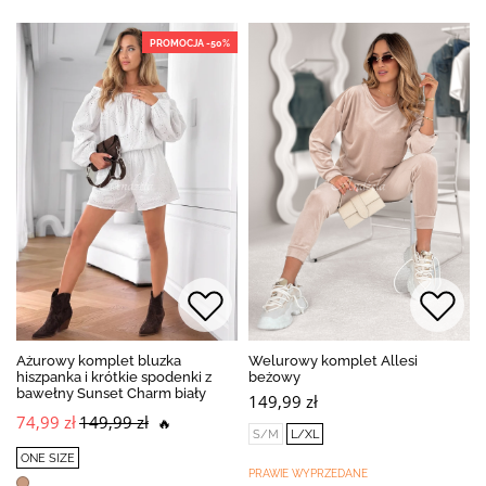
PROMOCJA -50%
Ażurowy komplet bluzka
Welurowy komplet Allesi
hiszpanka i krótkie spodenki z
beżowy
bawełny Sunset Charm biały
149,99 zł
74,99 zł
149,99 zł
🔥
S/M
L/XL
ONE SIZE
PRAWIE WYPRZEDANE