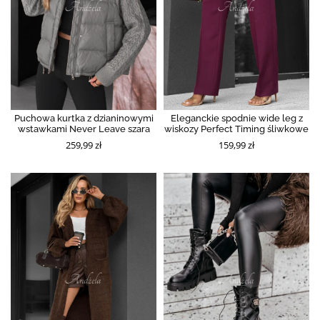
Puchowa kurtka z dzianinowymi
Eleganckie spodnie wide leg z
wstawkami Never Leave szara
wiskozy Perfect Timing śliwkowe
259,99 zł
159,99 zł