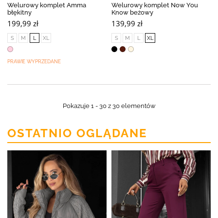
Welurowy komplet Amma
Welurowy komplet Now You
błękitny
Know beżowy
199,99 zł
139,99 zł
S
M
L
XL
S
M
L
XL
PRAWIE WYPRZEDANE
Pokazuje 1 - 30 z 30 elementów
OSTATNIO OGLĄDANE