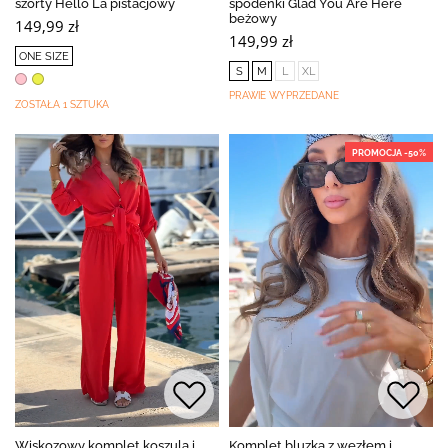
szorty Hello La pistacjowy
spodenki Glad You Are Here
beżowy
149,99 zł
149,99 zł
ONE SIZE
S
M
L
XL
PRAWIE WYPRZEDANE
ZOSTAŁA 1 SZTUKA
PROMOCJA -50%
Wiskozowy komplet koszula i
Komplet bluzka z węzłem i