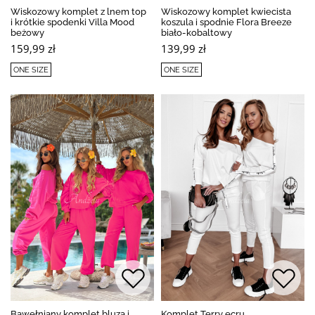
Wiskozowy komplet z lnem top
Wiskozowy komplet kwiecista
i krótkie spodenki Villa Mood
koszula i spodnie Flora Breeze
beżowy
biało-kobaltowy
159,99 zł
139,99 zł
ONE SIZE
ONE SIZE
Bawełniany komplet bluza i
Komplet Terry ecru