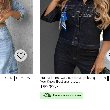
Kurtka jeansowa z ozdobną aplikacją
S
M
L
XL
XXL
S
You Know Best granatowa
159,99 zł
Darmowa dostawa