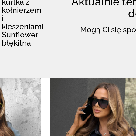
Aktualnie ten
kurtka z
kołnierzem
d
i
kieszeniami
Mogą Ci się spo
Sunflower
błękitna