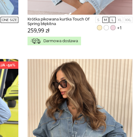
Krótka pikowana kurtka Touch Of
ONE SIZE
S
M
L
XL
XXL
Spring błękitna
+1
259,99 zł
Darmowa dostawa
JA -50%