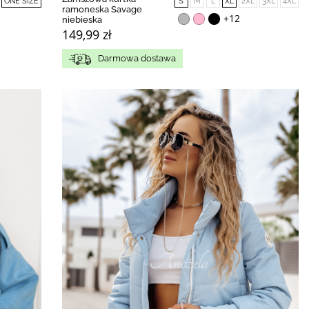
ONE SIZE
S
M
L
XL
2XL
3XL
4XL
ramoneska Savage
+12
niebieska
149,99 zł
Darmowa dostawa