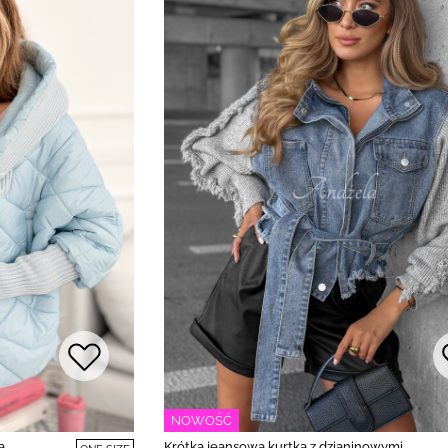
NOWOŚĆ
a
Krótka jeansowa kurtka z dzianinowymi