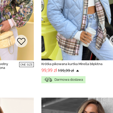
wełny
Krótka pikowana kurtka Mirella błękitna
ONE SIZE
lona
99,99 zł
199,99 zł
🔥
Darmowa dostawa