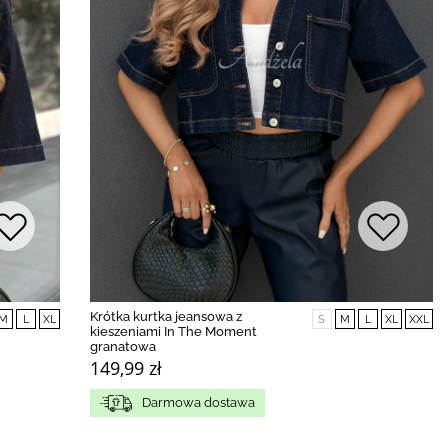
Krótka kurtka jeansowa z
M
L
XL
S
M
L
XL
XXL
kieszeniami In The Moment
granatowa
149,99 zł
Darmowa dostawa