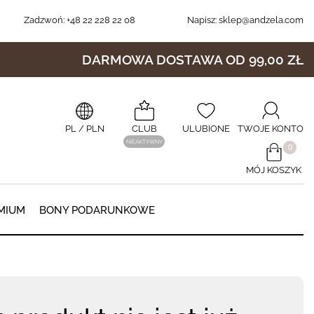
Zadzwoń:
+48 22 228 22 08
Napisz:
sklep@andzela.com
DARMOWA DOSTAWA OD 99,00 ZŁ
PL
/ PLN
CLUB
ULUBIONE
TWOJE KONTO
NIEAKTYWNY
​0
MÓJ KOSZYK
0
MIUM
BONY PODARUNKOWE