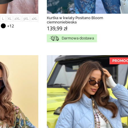
Kurtka w kwiaty Positano Bloom
L
XL
2XL
3XL
4XL
ciemnoniebieska
+12
139,99 zł
Darmowa dostawa
PROMOC