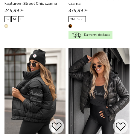
kapturem Street Chic czarna
czarna
249,99 zł
379,99 zł
S
M
L
ONE SIZE
Darmowa dostawa