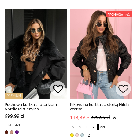
PROMOCJA -50%
PREMIUM
Puchowa kurtka z futerkiem
Pikowana kurtka ze stójką Hilda
Nordic Mist czarna
czarna
699,99 zł
149,99 zł
299,99 zł
🔥
ONE SIZE
S
M
L
XL
XXL
+2