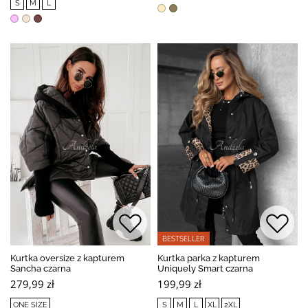
S
M
L
BESTSELLER
Kurtka oversize z kapturem
Kurtka parka z kapturem
Sancha czarna
Uniquely Smart czarna
279,99 zł
199,99 zł
ONE SIZE
S
M
L
XL
2XL