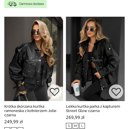
Darmowa dostawa
Krótka skórzana kurtka
Lekka kurtka parka z kapturem
ramoneska z kołnierzem Jolie
Street Glow czarna
czarna
269,99 zł
249,99 zł
S
M
L