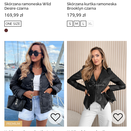
Skórzana ramoneska Wild
Skórzana kurtka ramoneska
Desire czarna
Brooklyn czarna
169,99 zł
179,99 zł
ONE SIZE
S
M
L
XL
PREMIUM