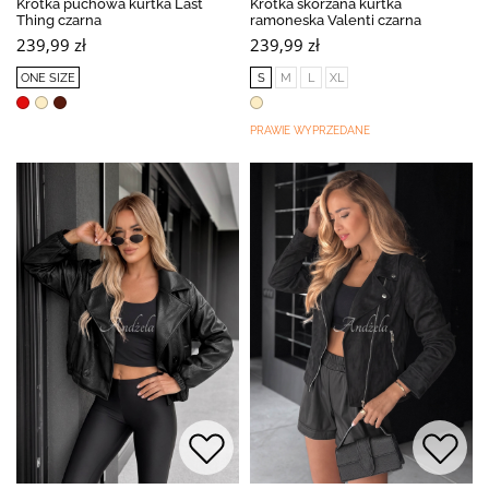
Krótka puchowa kurtka Last
Krótka skórzana kurtka
Thing czarna
ramoneska Valenti czarna
239,99 zł
239,99 zł
ONE SIZE
S
M
L
XL
PRAWIE WYPRZEDANE