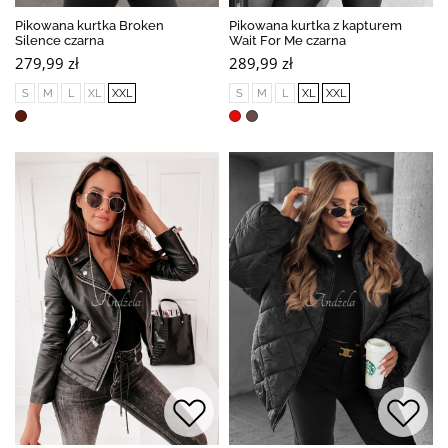
Pikowana kurtka Broken
Pikowana kurtka z kapturem
Silence czarna
Wait For Me czarna
279,99 zł
289,99 zł
S
M
L
XL
XXL
S
M
L
XL
XXL