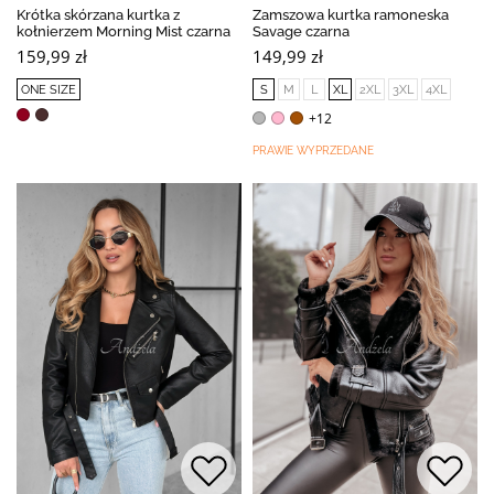
Krótka skórzana kurtka z
Zamszowa kurtka ramoneska
kołnierzem Morning Mist czarna
Savage czarna
159,99 zł
149,99 zł
ONE SIZE
S
M
L
XL
2XL
3XL
4XL
+12
PRAWIE WYPRZEDANE