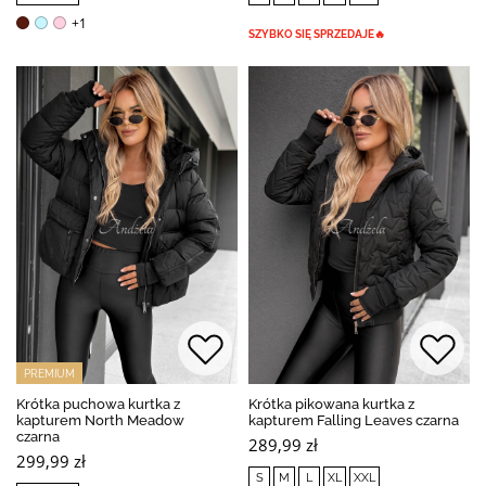
+1
SZYBKO SIĘ SPRZEDAJE🔥
PREMIUM
Krótka puchowa kurtka z
Krótka pikowana kurtka z
kapturem North Meadow
kapturem Falling Leaves czarna
czarna
289,99 zł
299,99 zł
S
M
L
XL
XXL