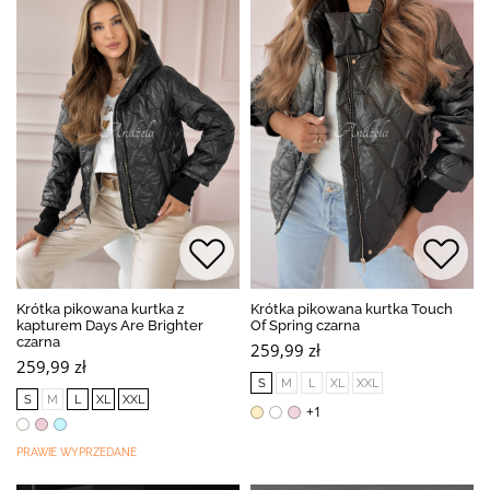
Krótka pikowana kurtka z
Krótka pikowana kurtka Touch
kapturem Days Are Brighter
Of Spring czarna
czarna
259,99 zł
259,99 zł
S
M
L
XL
XXL
S
M
L
XL
XXL
+1
PRAWIE WYPRZEDANE