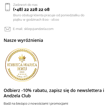
Zadzwoń do nas:
(+48) 22 228 22 08
Biuro obsługi klienta pracuje od poniedziałku do
piątku w godzinach 8:00 - 16:00
E-mail:
sklep@andzela.com
Nasze wyróżnienia
Odbierz -10% rabatu, zapisz się do newslettera i
Andżela Club
Badź na bieżąco z nowościami i promocjami