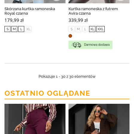
Skórzana kurtka ramoneska
Kurtka ramoneska z futrem
Royal czarna
Avira czarna
179,99 zł
339,99 zł
S
M
L
XL
S
M
L
XL
XXL
Darmowa dostawa
Pokazuje 1 - 30 z 30 elementów
OSTATNIO OGLĄDANE