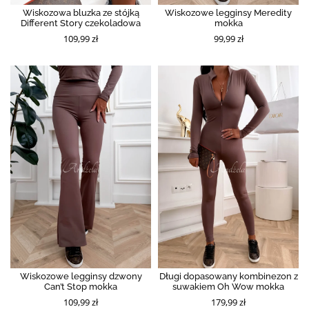
Wiskozowa bluzka ze stójką
Wiskozowe legginsy Meredity
Different Story czekoladowa
mokka
109,99 zł
99,99 zł
Wiskozowe legginsy dzwony
Długi dopasowany kombinezon z
Can’t Stop mokka
suwakiem Oh Wow mokka
109,99 zł
179,99 zł