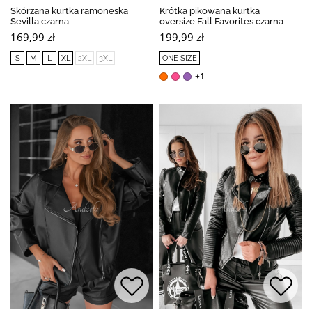
Skórzana kurtka ramoneska
Krótka pikowana kurtka
Sevilla czarna
oversize Fall Favorites czarna
169,99 zł
199,99 zł
S
M
L
XL
2XL
3XL
ONE SIZE
+1