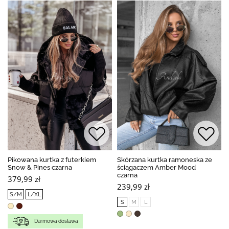
Pikowana kurtka z futerkiem
Skórzana kurtka ramoneska ze
Snow & Pines czarna
ściągaczem Amber Mood
czarna
379,99 zł
239,99 zł
S/M
L/XL
S
M
L
Darmowa dostawa