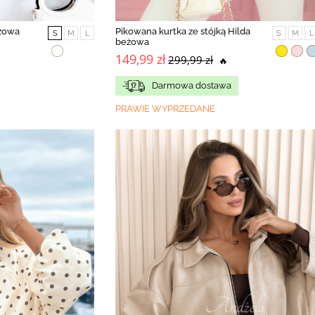
eżowa
Pikowana kurtka ze stójką Hilda
S
M
L
S
M
L
beżowa
149,99 zł
299,99 zł
🔥
Darmowa dostawa
PRAWIE WYPRZEDANE