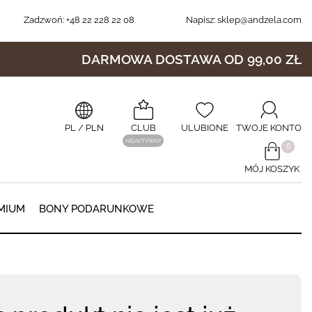
Zadzwoń:
+48 22 228 22 08
Napisz:
sklep@andzela.com
DARMOWA DOSTAWA OD 99,00 ZŁ
PL
/ PLN
CLUB
ULUBIONE
TWOJE KONTO
NIEAKTYWNY
​0
MÓJ KOSZYK
0
MIUM
BONY PODARUNKOWE