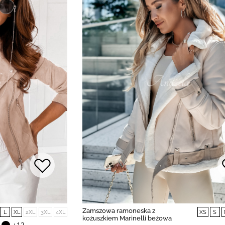
Zamszowa ramoneska z
L
XL
2XL
3XL
4XL
XS
S
kożuszkiem Marinelli beżowa
+12