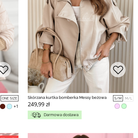
Skórzana kurtka bomberka Messy beżowa
ONE SIZE
S/M
M/L
249,99 zł
+1
Darmowa dostawa