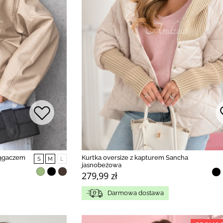
iągaczem
Kurtka oversize z kapturem Sancha
S
M
L
jasnobeżowa
279,99 zł
Darmowa dostawa