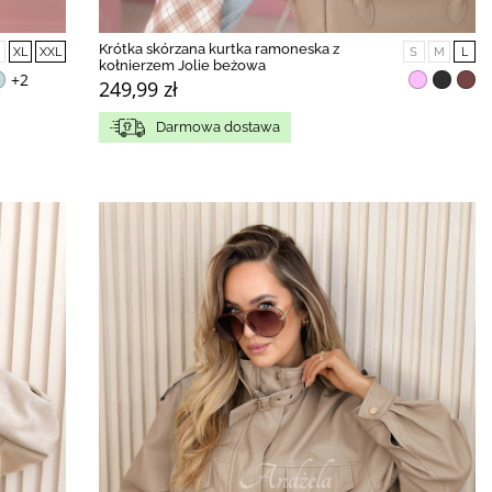
Krótka skórzana kurtka ramoneska z
XL
XXL
S
M
L
kołnierzem Jolie beżowa
+2
249,99 zł
Darmowa dostawa