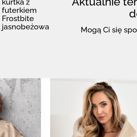
Aktualnie ten
kurtka z
futerkiem
d
Frostbite
jasnobeżowa
Mogą Ci się spo