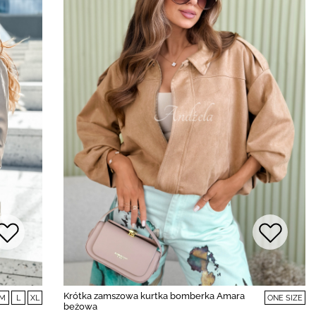
Krótka zamszowa kurtka bomberka Amara
M
L
XL
ONE SIZE
beżowa