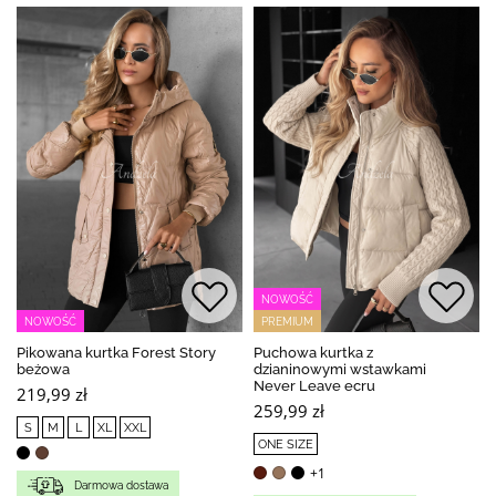
NOWOŚĆ
NOWOŚĆ
PREMIUM
Pikowana kurtka Forest Story
Puchowa kurtka z
beżowa
dzianinowymi wstawkami
Never Leave ecru
219,99 zł
259,99 zł
S
M
L
XL
XXL
ONE SIZE
+1
Darmowa dostawa