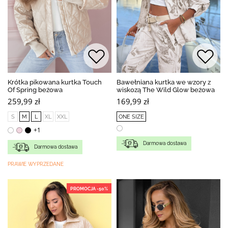
Krótka pikowana kurtka Touch
Bawełniana kurtka we wzory z
Of Spring beżowa
wiskozą The Wild Glow beżowa
259,99 zł
169,99 zł
S
M
L
XL
XXL
ONE SIZE
+1
Darmowa dostawa
Darmowa dostawa
PRAWIE WYPRZEDANE
PROMOCJA -50%