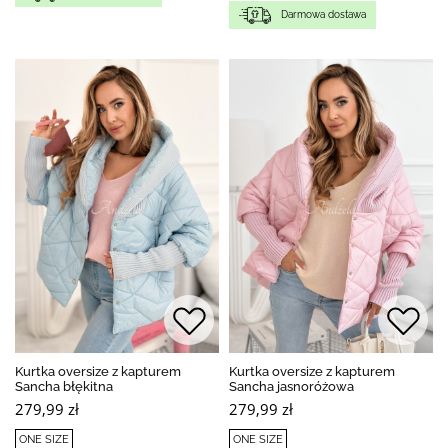
Darmowa dostawa
Kurtka oversize z kapturem
Kurtka oversize z kapturem
Sancha błękitna
Sancha jasnoróżowa
279,99 zł
279,99 zł
ONE SIZE
ONE SIZE