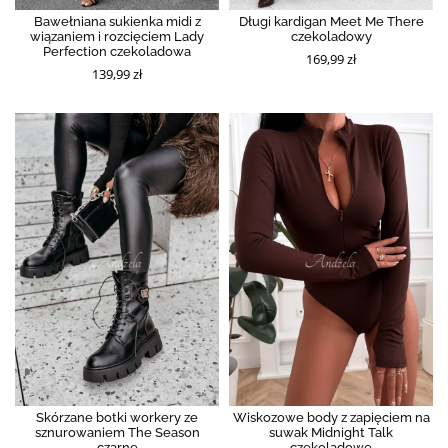
Bawełniana sukienka midi z
Długi kardigan Meet Me There
wiązaniem i rozcięciem Lady
czekoladowy
Perfection czekoladowa
169,99 zł
139,99 zł
Skórzane botki workery ze
Wiskozowe body z zapięciem na
sznurowaniem The Season
suwak Midnight Talk
czarne
czekoladowe