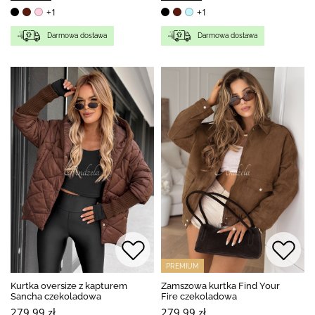
+1
+1
Darmowa dostawa
Darmowa dostawa
PREMIUM
Kurtka oversize z kapturem
Zamszowa kurtka Find Your
Sancha czekoladowa
Fire czekoladowa
279,99 zł
279,99 zł