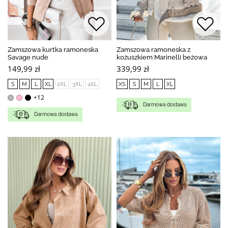
Zamszowa kurtka ramoneska
Zamszowa ramoneska z
Savage nude
kożuszkiem Marinelli beżowa
149,99 zł
339,99 zł
S
M
L
XL
2XL
3XL
4XL
XS
S
M
L
XL
+12
Darmowa dostawa
Darmowa dostawa