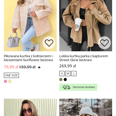
Pikowana kurtka z kołnierzem i
Lekka kurtka parka z kapturem
kieszeniami Sunflower beżowa
Street Glow beżowa
269,99 zł
79,99 zł
159,99 zł
🔥
S
M
L
ONE SIZE
Darmowa dostawa