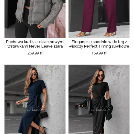
Puchowa kurtka z dzianinowymi
Eleganckie spodnie wide leg z
wstawkami Never Leave szara
wiskozy Perfect Timing śliwkowe
259,99 zł
159,99 zł