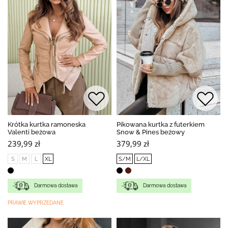
Krótka kurtka ramoneska
Pikowana kurtka z futerkiem
Valenti beżowa
Snow & Pines beżowy
239,99 zł
379,99 zł
S
M
L
XL
S/M
L/XL
Darmowa dostawa
Darmowa dostawa
PRAWIE WYPRZEDANE