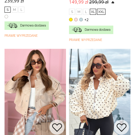
239,99 zł
149,99 zł
299,99 zł
🔥
S
M
L
S
M
L
XL
XXL
+2
Darmowa dostawa
Darmowa dostawa
PRAWIE WYPRZEDANE
PRAWIE WYPRZEDANE