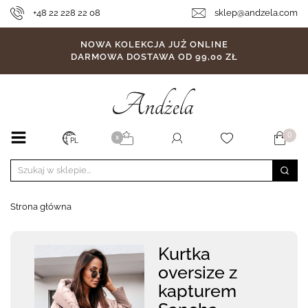
+48 22 228 22 08
sklep@andzela.com
NOWA KOLEKCJA JUŻ ONLINE
DARMOWA DOSTAWA OD 99,00 ZŁ
0
X
PL
Strona główna
Kurtka
oversize z
kapturem