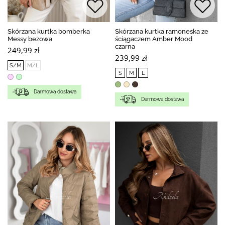
Skórzana kurtka bomberka
Skórzana kurtka ramoneska ze
Messy beżowa
ściągaczem Amber Mood
czarna
249,99 zł
239,99 zł
S/M
M/L
S
M
L
Darmowa dostawa
Darmowa dostawa