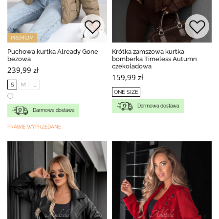
PREMIUM
Puchowa kurtka Already Gone
Krótka zamszowa kurtka
beżowa
bomberka Timeless Autumn
czekoladowa
239,99 zł
159,99 zł
S
M
L
ONE SIZE
Darmowa dostawa
Darmowa dostawa
PRAWIE WYPRZEDANE