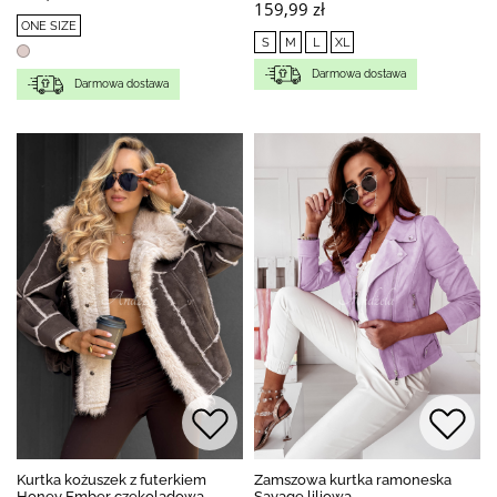
159,99 zł
ONE SIZE
S
M
L
XL
Darmowa dostawa
Darmowa dostawa
Kurtka kożuszek z futerkiem
Zamszowa kurtka ramoneska
Honey Ember czekoladowa
Savage liliowa