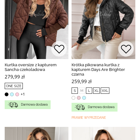
Kurtka oversize z kapturem
Krótka pikowana kurtka z
Sancha czekoladowa
kapturem Days Are Brighter
czarna
279,99 zł
259,99 zł
ONE SIZE
S
M
L
XL
XXL
+1
Darmowa dostawa
Darmowa dostawa
PRAWIE WYPRZEDANE