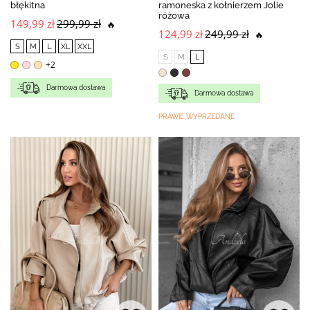
błękitna
ramoneska z kołnierzem Jolie
różowa
149,99 zł
299,99 zł
🔥
124,99 zł
249,99 zł
🔥
S
M
L
XL
XXL
S
M
L
+2
Darmowa dostawa
Darmowa dostawa
PRAWIE WYPRZEDANE