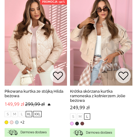
PROMOCJA -50%
Pikowana kurtka ze stójką Hilda
Krótka skórzana kurtka
beżowa
ramoneska z kołnierzem Jolie
beżowa
149,99 zł
299,99 zł
🔥
249,99 zł
S
M
L
XL
XXL
S
M
L
+2
Darmowa dostawa
Darmowa dostawa