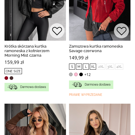
Krótka skórzana kurtka
Zamszowa kurtka ramoneska
ramoneska z kołnierzem
Savage czerwona
Morning Mist czarna
149,99 zł
159,99 zł
S
M
L
XL
2XL
3XL
4XL
ONE SIZE
+12
Darmowa dostawa
Darmowa dostawa
PRAWIE WYPRZEDANE