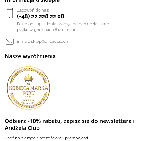
Zadzwoń do nas:
(+48) 22 228 22 08
Biuro obsługi klienta pracuje od poniedziałku do
piątku w godzinach 8:00 - 16:00
E-mail:
sklep@andzela.com
Nasze wyróżnienia
Odbierz -10% rabatu, zapisz się do newslettera i
Andżela Club
Badź na bieżąco z nowościami i promocjami