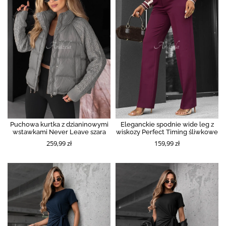
Puchowa kurtka z dzianinowymi
Eleganckie spodnie wide leg z
wstawkami Never Leave szara
wiskozy Perfect Timing śliwkowe
259,99 zł
159,99 zł