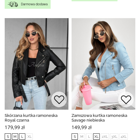
Darmowa dostawa
Skórzana kurtka ramoneska
Zamszowa kurtka ramoneska
Royal czarna
Savage niebieska
179,99 zł
149,99 zł
S
M
L
XL
S
M
L
XL
2XL
3XL
4XL