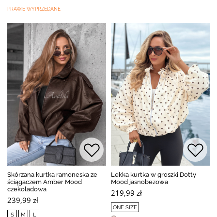
PRAWIE WYPRZEDANE
Skórzana kurtka ramoneska ze
Lekka kurtka w groszki Dotty
ściągaczem Amber Mood
Mood jasnobeżowa
czekoladowa
219,99 zł
239,99 zł
ONE SIZE
S
M
L