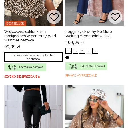
BESTSELLER
Wiskozowa sukienka na
Legginsy dzwony No More
ramiączkach w panterkę Wild
Waiting ciemnoniebieskie
Summer beżowa
109,99 zł
99,99 zł
XS
S
M
L
XL
Powiadom mnie kiedy będzie
dostępny
Darmowa dostawa
Darmowa dostawa
PRAWIE WYPRZEDANE
SZYBKO SIĘ SPRZEDAJE🔥