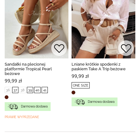
Sandałki na plecionej
Lniane krótkie spodenki z
platformie Tropical Pearl
paskiem Take A Trip beżowe
beżowe
99,99 zł
99,99 zł
ONE SIZE
36
37
38
39
40
41
Darmowa dostawa
Darmowa dostawa
PRAWIE WYPRZEDANE