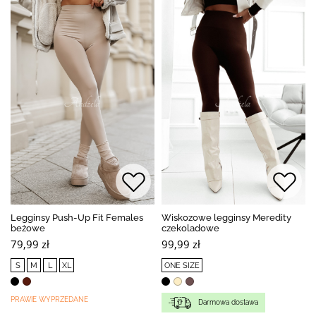
Legginsy Push-Up Fit Females
Wiskozowe legginsy Meredity
beżowe
czekoladowe
79,99 zł
99,99 zł
S
M
L
XL
ONE SIZE
PRAWIE WYPRZEDANE
Darmowa dostawa