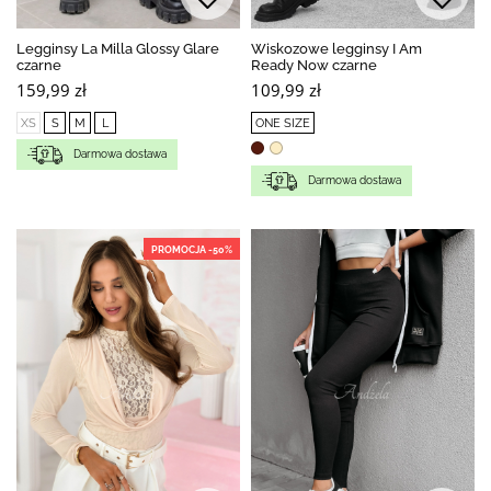
Legginsy La Milla Glossy Glare
Wiskozowe legginsy I Am
czarne
Ready Now czarne
159,99 zł
109,99 zł
XS
S
M
L
ONE SIZE
Darmowa dostawa
Darmowa dostawa
PROMOCJA -50%