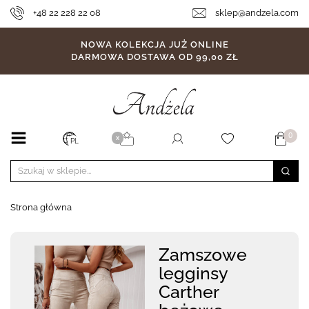
+48 22 228 22 08
sklep@andzela.com
NOWA KOLEKCJA JUŻ ONLINE
DARMOWA DOSTAWA OD 99,00 ZŁ
0
X
PL
Strona główna
Zamszowe
legginsy
Carther