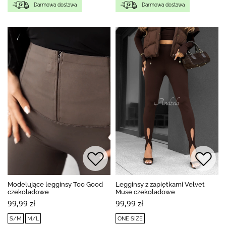
Darmowa dostawa
Darmowa dostawa
Modelujące legginsy Too Good
Legginsy z zapiętkami Velvet
czekoladowe
Muse czekoladowe
99,99 zł
99,99 zł
S/M
M/L
ONE SIZE