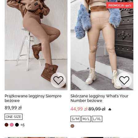
PROMOCJA -50%
Prążkowane legginsy Siempre
Skórzane legginsy What’s Your
beżowe
Number beżowe
89,99 zł
44,99 zł
89,99 zł
🔥
ONE SIZE
S/M
M/L
L/XL
+6