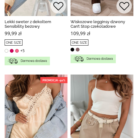
Lekki sweter z dekoltem
Wiskozowe legginsy dzwony
Sensibility beżowy
Can’t Stop czekoladowe
99,99 zł
109,99 zł
ONE SIZE
ONE SIZE
+5
Darmowa dostawa
Darmowa dostawa
PROMOCJA -50%