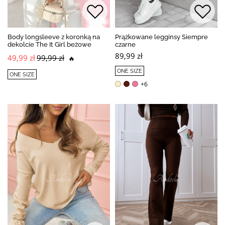
Body longsleeve z koronką na
Prążkowane legginsy Siempre
dekolcie The It Girl beżowe
czarne
89,99 zł
49,99 zł
99,99 zł
🔥
ONE SIZE
ONE SIZE
+6