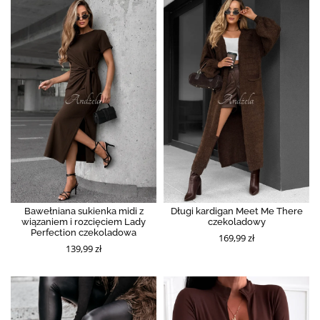
Bawełniana sukienka midi z
Długi kardigan Meet Me There
wiązaniem i rozcięciem Lady
czekoladowy
Perfection czekoladowa
169,99 zł
139,99 zł