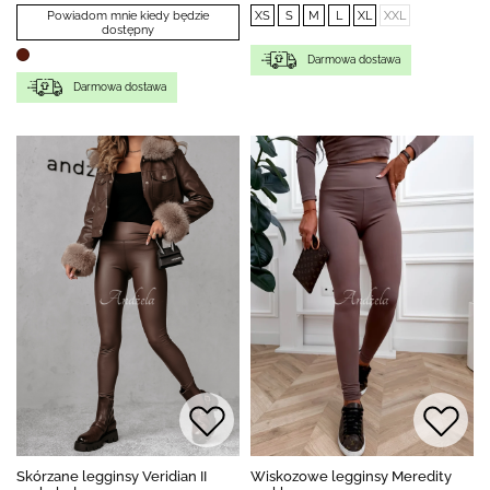
Powiadom mnie kiedy będzie
XS
S
M
L
XL
XXL
dostępny
Darmowa dostawa
Darmowa dostawa
Skórzane legginsy Veridian II
Wiskozowe legginsy Meredity