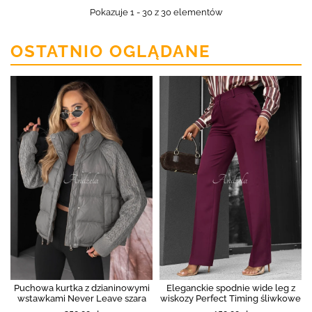
Pokazuje 1 - 30 z 30 elementów
OSTATNIO OGLĄDANE
Puchowa kurtka z dzianinowymi
Eleganckie spodnie wide leg z
wstawkami Never Leave szara
wiskozy Perfect Timing śliwkowe