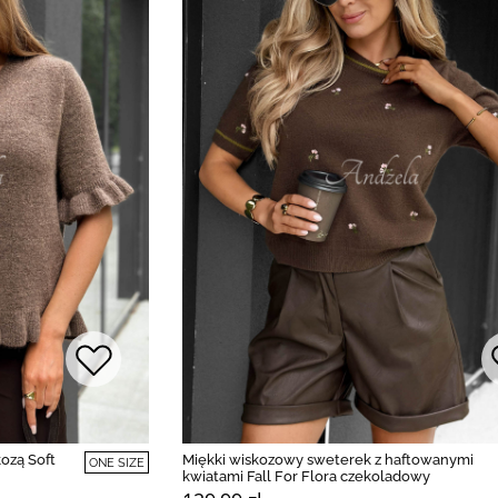
kozą Soft
Miękki wiskozowy sweterek z haftowanymi
ONE SIZE
kwiatami Fall For Flora czekoladowy