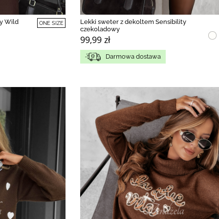
y Wild
Lekki sweter z dekoltem Sensibility
ONE SIZE
czekoladowy
99,99 zł
Darmowa dostawa