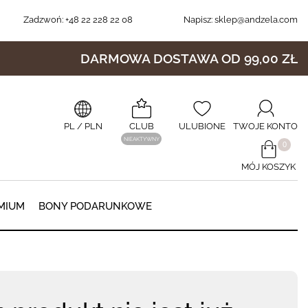
Zadzwoń:
+48 22 228 22 08
Napisz:
sklep@andzela.com
DARMOWA DOSTAWA OD 99,00 ZŁ
PL
/ PLN
CLUB
ULUBIONE
TWOJE KONTO
NIEAKTYWNY
​0
MÓJ KOSZYK
0
MIUM
BONY PODARUNKOWE