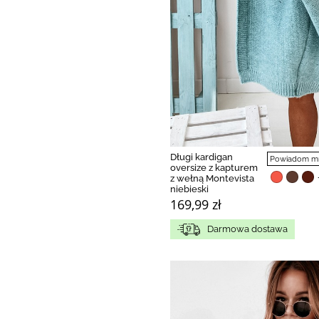
Długi kardigan
Powiadom mni
oversize z kapturem
z wełną Montevista
niebieski
169,99 zł
Darmowa dostawa