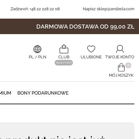
Zadzwoń:
+48 22 228 22 08
Napisz:
sklep@andzela.com
DARMOWA DOSTAWA OD 99,00 ZŁ
PL
/ PLN
CLUB
ULUBIONE
TWOJE KONTO
NIEAKTYWNY
​0
MÓJ KOSZYK
0
MIUM
BONY PODARUNKOWE