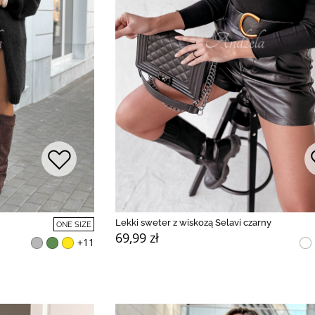
Lekki sweter z wiskozą Selavi czarny
ONE SIZE
69,99 zł
+11