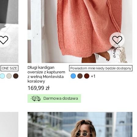
Długi kardigan
ONE SIZE
Powiadom mnie kiedy będzie dostępny
oversize z kapturem
+1
z wełną Montevista
koralowy
169,99 zł
Darmowa dostawa