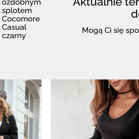
Aktualnie ten
ozdobnym
splotem
d
Cocomore
Casual
Mogą Ci się spo
czarny