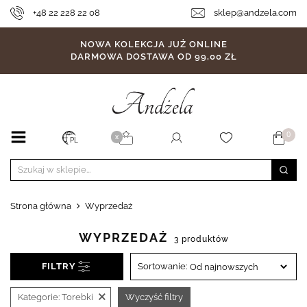
+48 22 228 22 08
sklep@andzela.com
NOWA KOLEKCJA JUŻ ONLINE
DARMOWA DOSTAWA OD 99,00 ZŁ
0
X
PL
Strona główna
Wyprzedaż
WYPRZEDAŻ
3 produktów
FILTRY
Sortowanie:
×
Kategorie:
Torebki
Wyczyść filtry