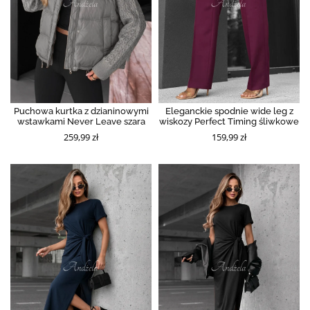
Puchowa kurtka z dzianinowymi
Eleganckie spodnie wide leg z
wstawkami Never Leave szara
wiskozy Perfect Timing śliwkowe
259,99 zł
159,99 zł