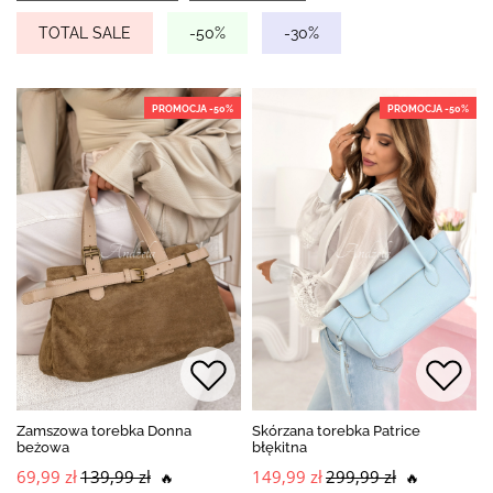
TOTAL SALE
-50%
-30%
PROMOCJA -50%
PROMOCJA -50%
Zamszowa torebka Donna
Skórzana torebka Patrice
beżowa
błękitna
69,99 zł
139,99 zł
149,99 zł
299,99 zł
🔥
🔥