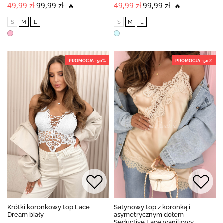
49,99 zł
99,99 zł
49,99 zł
99,99 zł
🔥
🔥
S
M
L
S
M
L
PROMOCJA -50%
PROMOCJA -50%
Krótki koronkowy top Lace
Satynowy top z koronką i
Dream biały
asymetrycznym dołem
Seductive Lace waniliowy