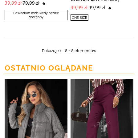
39,99 zł
79,99 zł
🔥
49,99 zł
99,99 zł
🔥
Powiadom mnie kiedy będzie
dostępny
ONE SIZE
Pokazuje 1 - 8 z 8 elementów
OSTATNIO OGLĄDANE