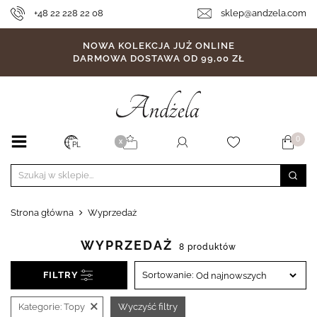
+48 22 228 22 08
sklep@andzela.com
NOWA KOLEKCJA JUŻ ONLINE
DARMOWA DOSTAWA OD 99,00 ZŁ
0
X
PL
Strona główna
Wyprzedaż
WYPRZEDAŻ
8 produktów
FILTRY
Sortowanie:
×
Kategorie:
Topy
Wyczyść filtry