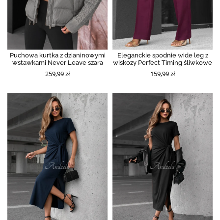
Puchowa kurtka z dzianinowymi
Eleganckie spodnie wide leg z
wstawkami Never Leave szara
wiskozy Perfect Timing śliwkowe
259,99 zł
159,99 zł