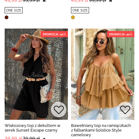
49,99 zł
99,99 zł
49,99 zł
99,99 zł
🔥
🔥
ONE SIZE
ONE SIZE
PROMOCJA -50%
PROMOCJA -50%
Wiskozowy top z dekoltem w
Bawełniany top na ramiączkach
serek Sunset Escape czarny
z falbankami Solstice Style
camelowy
39,99 zł
79,99 zł
🔥