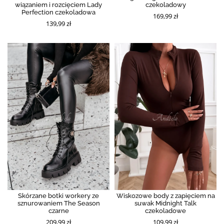
wiązaniem i rozcięciem Lady
czekoladowy
Perfection czekoladowa
169,99 zł
139,99 zł
Skórzane botki workery ze
Wiskozowe body z zapięciem na
sznurowaniem The Season
suwak Midnight Talk
czarne
czekoladowe
209,99 zł
109,99 zł