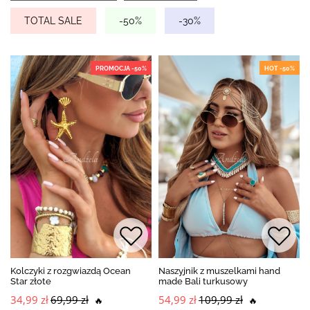
TOTAL SALE
-50%
-30%
PROMOCJA -50%
HOT -50%
Kolczyki z rozgwiazdą Ocean
Naszyjnik z muszelkami hand
Star złote
made Bali turkusowy
34,99 zł
69,99 zł
54,99 zł
109,99 zł
🔥
🔥