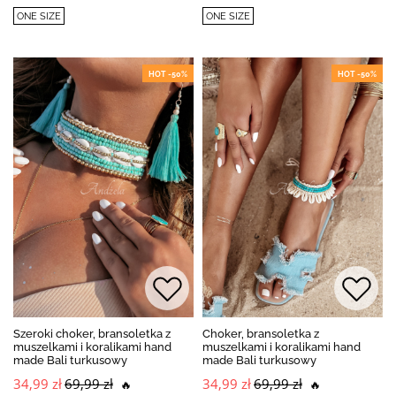
ONE SIZE
ONE SIZE
HOT -50%
HOT -50%
Szeroki choker, bransoletka z
Choker, bransoletka z
muszelkami i koralikami hand
muszelkami i koralikami hand
made Bali turkusowy
made Bali turkusowy
34,99 zł
69,99 zł
34,99 zł
69,99 zł
🔥
🔥