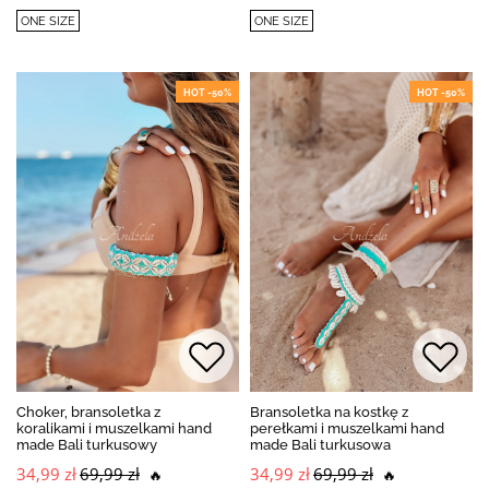
ONE SIZE
ONE SIZE
HOT -50%
HOT -50%
Choker, bransoletka z
Bransoletka na kostkę z
koralikami i muszelkami hand
perełkami i muszelkami hand
made Bali turkusowy
made Bali turkusowa
34,99 zł
69,99 zł
34,99 zł
69,99 zł
🔥
🔥