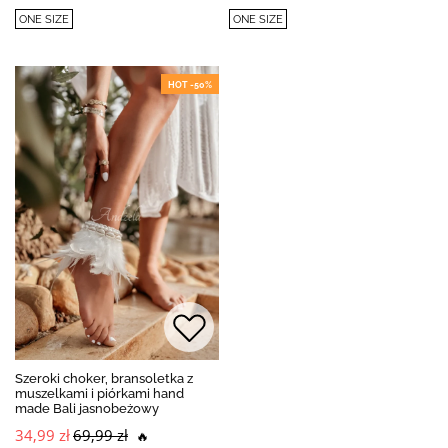
ONE SIZE
ONE SIZE
HOT -50%
Szeroki choker, bransoletka z
muszelkami i piórkami hand
made Bali jasnobeżowy
34,99 zł
69,99 zł
🔥