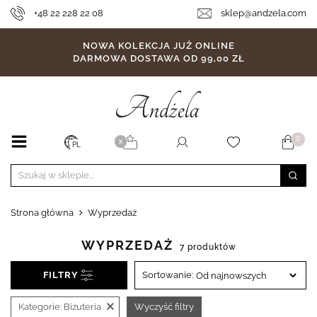
+48 22 228 22 08
sklep@andzela.com
NOWA KOLEKCJA JUŻ ONLINE
DARMOWA DOSTAWA OD 99,00 ZŁ
0
X
PL
Strona główna
Wyprzedaż
WYPRZEDAŻ
7 produktów
FILTRY
Sortowanie:
×
Kategorie:
Biżuteria
Wyczyść filtry