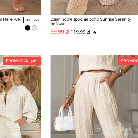
em Here We
Dzianinowe spodnie boho Sunrise Serenity
ONE SIZE
beżowe
59,99 zł
119,99 zł
🔥
PROMOCJA -50%
PROMOC