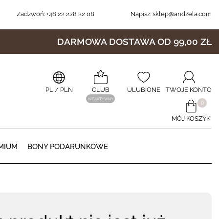
Zadzwoń:
+48 22 228 22 08
Napisz:
sklep@andzela.com
DARMOWA DOSTAWA OD 99,00 ZŁ
PL
/ PLN
CLUB
ULUBIONE
TWOJE KONTO
NIEAKTYWNY
​0
MÓJ KOSZYK
0
MIUM
BONY PODARUNKOWE