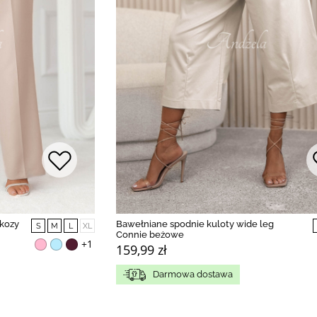
skozy
Bawełniane spodnie kuloty wide leg
S
M
L
XL
Connie beżowe
+1
159,99 zł
Darmowa dostawa