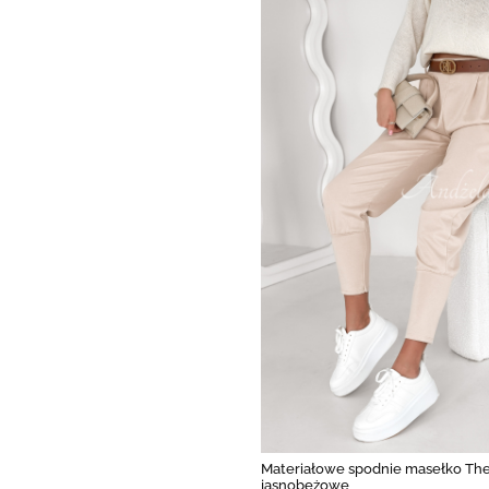
Materiałowe spodnie masełko The 
jasnobeżowe