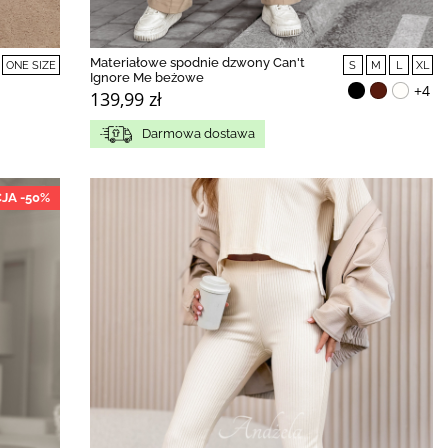
Materiałowe spodnie dzwony Can't
ONE SIZE
S
M
L
XL
Ignore Me beżowe
+4
139,99 zł
Darmowa dostawa
JA -50%