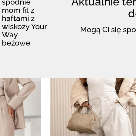
Aktualnie ten
spodnie
mom fit z
d
haftami z
wiskozy Your
Mogą Ci się spo
Way
beżowe