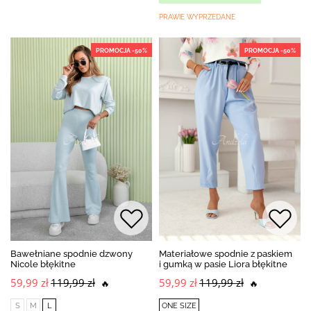
PRAWIE WYPRZEDANE
PROMOCJA -50%
PROMOCJA -50%
Bawełniane spodnie dzwony
Materiałowe spodnie z paskiem
Nicole błękitne
i gumką w pasie Liora błękitne
59,99 zł
119,99 zł
59,99 zł
119,99 zł
🔥
🔥
S
M
L
ONE SIZE