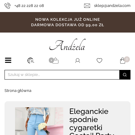
+48 22 228 22 08
sklep@andzela.com
NOWA KOLEKCJA JUŻ ONLINE
DARMOWA DOSTAWA OD 99,00 ZŁ
0
X
PL
Strona główna
Eleganckie
spodnie
cygaretki