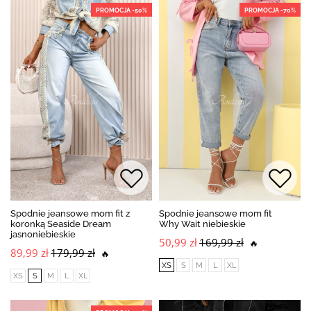
PROMOCJA -50%
PROMOCJA -70%
Spodnie jeansowe mom fit z
Spodnie jeansowe mom fit
koronką Seaside Dream
Why Wait niebieskie
jasnoniebieskie
50,99 zł
169,99 zł
🔥
89,99 zł
179,99 zł
🔥
XS
S
M
L
XL
XS
S
M
L
XL