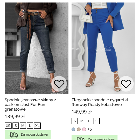
Spodnie jeansowe skinny z
Eleganckie spodnie cygaretki
paskiem Just For Fun
Runway Ready kobaltowe
granatowe
149,99 zł
139,99 zł
S
M
L
XL
XS
S
M
L
XL
+6
Darmowa dostawa
Darmowa dostawa