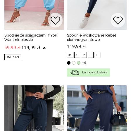
Spodnie ze ściągaczami If You
Spodnie woskowane Rebel
Want niebieskie
ciemnogranatowe
119,99 zł
59,99 zł
119,99 zł
🔥
XS
S
M
L
XL
ONE SIZE
+4
Darmowa dostawa