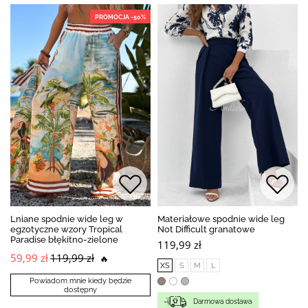
PROMOCJA -50%
Lniane spodnie wide leg w
Materiałowe spodnie wide leg
egzotyczne wzory Tropical
Not Difficult granatowe
Paradise błękitno-zielone
119,99 zł
59,99 zł
119,99 zł
🔥
XS
S
M
L
Powiadom mnie kiedy będzie
dostępny
Darmowa dostawa