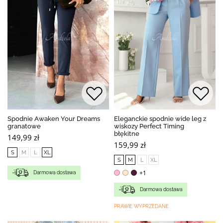
Spodnie Awaken Your Dreams
Eleganckie spodnie wide leg z
granatowe
wiskozy Perfect Timing
błękitne
149,99 zł
159,99 zł
S
M
L
XL
S
M
L
XL
+1
Darmowa dostawa
Darmowa dostawa
PRAWIE WYPRZEDANE