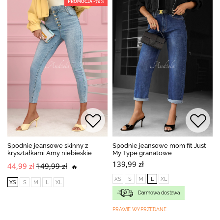
PROMOCJA -70%
Spodnie jeansowe skinny z
Spodnie jeansowe mom fit Just
kryształkami Amy niebieskie
My Type granatowe
139,99 zł
44,99 zł
149,99 zł
🔥
XS
S
M
L
XL
XS
S
M
L
XL
Darmowa dostawa
PRAWIE WYPRZEDANE