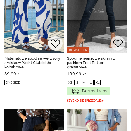
BESTSELLER
Materiałowe spodnie we wzory
Spodnie jeansowe skinny z
z wiskozy Yacht Club biało-
paskiem Feel Better
kobaltowe
granatowe
89,99 zł
139,99 zł
ONE SIZE
XS
S
M
L
XL
Darmowa dostawa
SZYBKO SIĘ SPRZEDAJE🔥