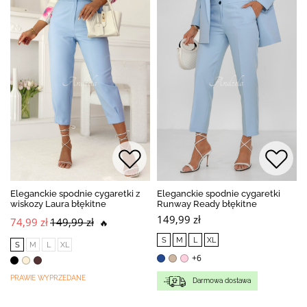
Eleganckie spodnie cygaretki z
Eleganckie spodnie cygaretki
wiskozy Laura błękitne
Runway Ready błękitne
149,99 zł
74,99 zł
149,99 zł
🔥
S
M
L
XL
S
M
L
XL
+6
PRAWIE WYPRZEDANE
Darmowa dostawa