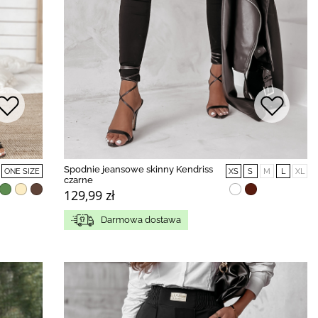
Spodnie jeansowe skinny Kendriss
ONE SIZE
XS
S
M
L
XL
czarne
129,99 zł
Darmowa dostawa