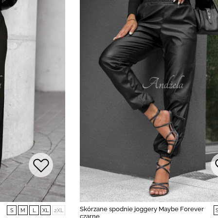
Skórzane spodnie joggery Maybe Forever
S
M
L
XL
2XL
czarne