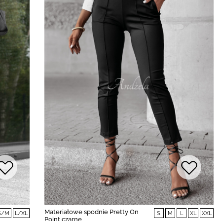
Materiałowe spodnie Pretty On
S/M
L/XL
S
M
L
XL
XXL
Point czarne