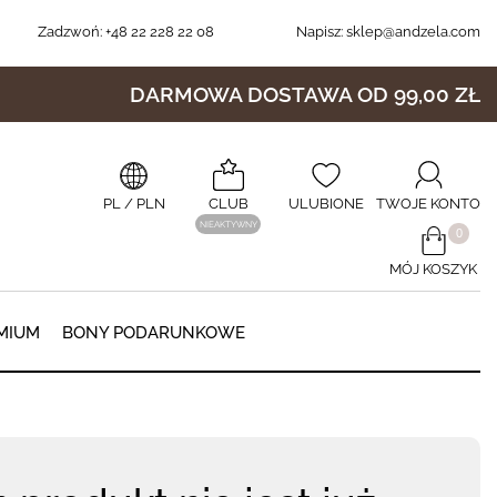
Zadzwoń:
+48 22 228 22 08
Napisz:
sklep@andzela.com
DARMOWA DOSTAWA OD 99,00 ZŁ
PL
/ PLN
CLUB
ULUBIONE
TWOJE KONTO
NIEAKTYWNY
​0
MÓJ KOSZYK
0
MIUM
BONY PODARUNKOWE