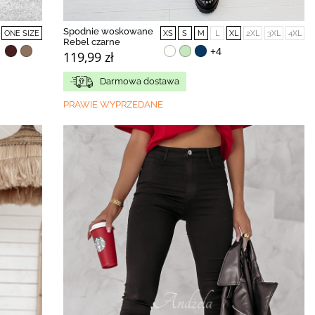
Spodnie woskowane
ONE SIZE
XS
S
M
L
XL
2XL
3XL
4XL
Rebel czarne
+4
119,99 zł
Darmowa dostawa
PRAWIE WYPRZEDANE