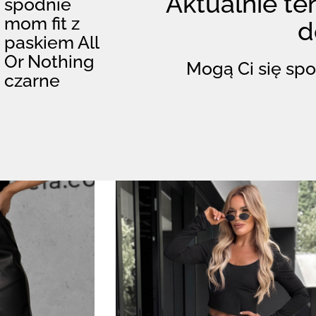
Aktualnie ten
spodnie
mom fit z
d
paskiem All
Or Nothing
Mogą Ci się spo
czarne