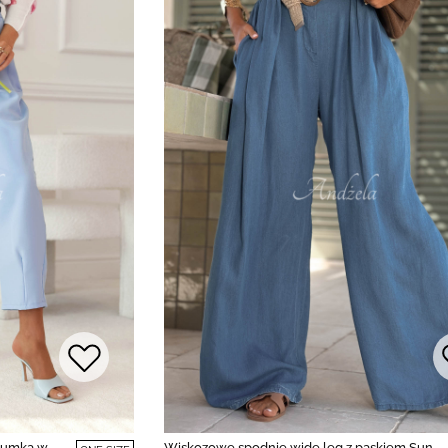
 gumką w
Wiskozowe spodnie wide leg z paskiem Sun