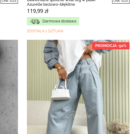
ONE SIZE
ONE SIZE
Azurelle beżowo-błękitne
119,99 zł
Darmowa dostawa
ZOSTAŁA 1 SZTUKA
PROMOCJA -50%