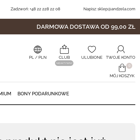
Zadzwoń:
+48 22 228 22 08
Napisz:
sklep@andzela.com
DARMOWA DOSTAWA OD 99,00 ZŁ
PL
/ PLN
CLUB
ULUBIONE
TWOJE KONTO
NIEAKTYWNY
​0
MÓJ KOSZYK
0
MIUM
BONY PODARUNKOWE