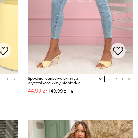
Spodnie jeansowe skinny z
M
L
XL
XS
S
M
L
XL
kryształkami Amy niebieskie
44,99 zł
149,99 zł
🔥