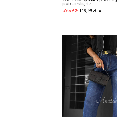
pasie Liora błękitne
59,99 zł
119,99 zł
🔥