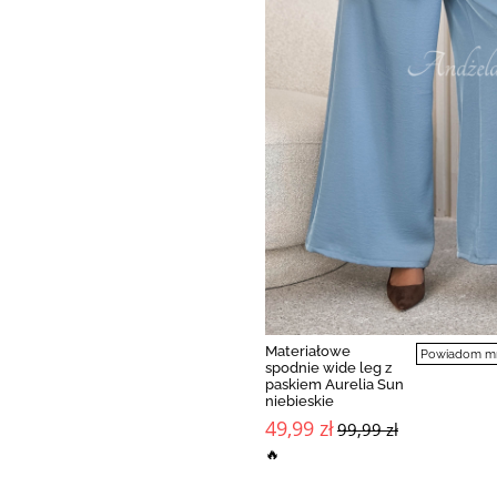
Materiałowe
Powiadom mni
spodnie wide leg z
paskiem Aurelia Sun
niebieskie
49,99 zł
99,99 zł
🔥