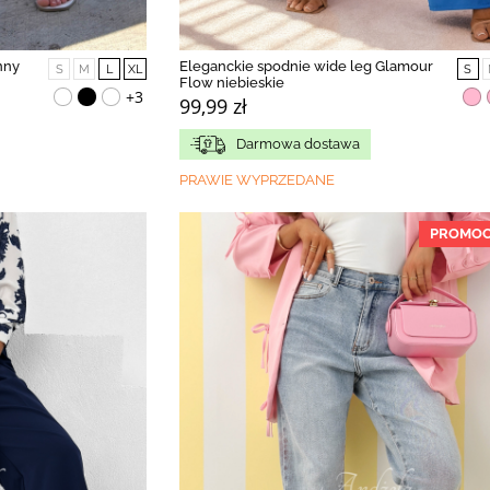
nny
Eleganckie spodnie wide leg Glamour
S
M
L
XL
S
Flow niebieskie
+3
99,99 zł
Darmowa dostawa
PRAWIE WYPRZEDANE
PROMOC