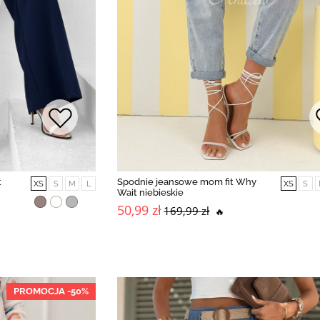
t
Spodnie jeansowe mom fit Why
XS
S
M
L
XS
S
Wait niebieskie
50,99 zł
169,99 zł
🔥
PROMOCJA -50%