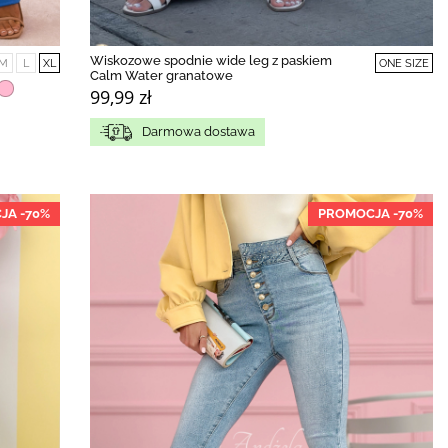
Wiskozowe spodnie wide leg z paskiem
M
L
XL
ONE SIZE
Calm Water granatowe
99,99 zł
Darmowa dostawa
JA -70%
PROMOCJA -70%