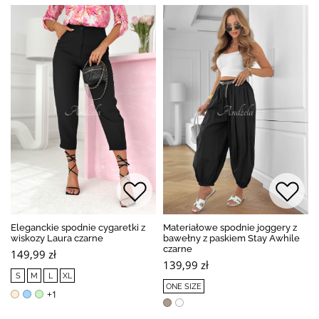
Eleganckie spodnie cygaretki z
Materiałowe spodnie joggery z
wiskozy Laura czarne
bawełny z paskiem Stay Awhile
czarne
149,99 zł
139,99 zł
S
M
L
XL
ONE SIZE
+1