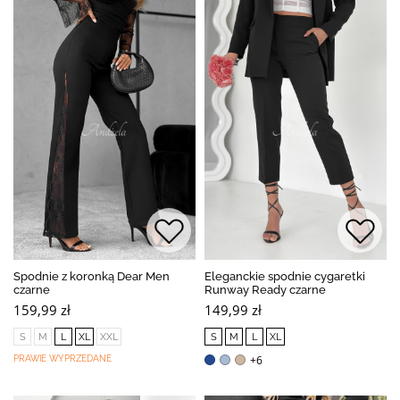
Spodnie z koronką Dear Men
Eleganckie spodnie cygaretki
czarne
Runway Ready czarne
159,99 zł
149,99 zł
S
M
L
XL
XXL
S
M
L
XL
+6
PRAWIE WYPRZEDANE