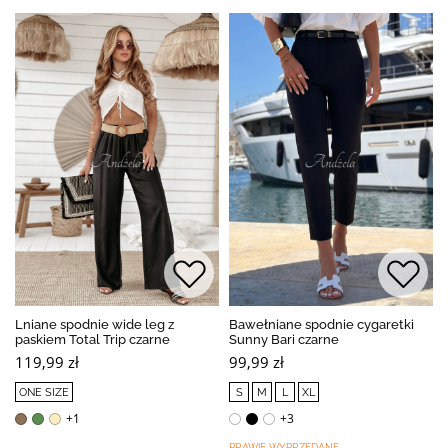
Lniane spodnie wide leg z
Bawełniane spodnie cygaretki
paskiem Total Trip czarne
Sunny Bari czarne
119,99 zł
99,99 zł
ONE SIZE
S
M
L
XL
+1
+3
PRAWIE WYPRZEDANE