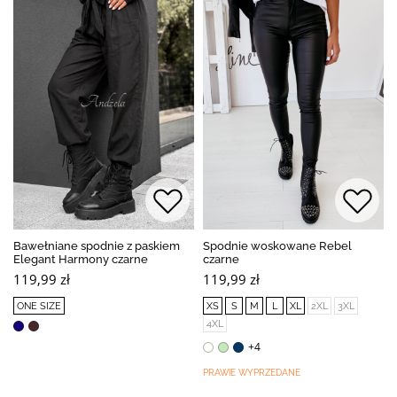
Bawełniane spodnie z paskiem
Spodnie woskowane Rebel
Elegant Harmony czarne
czarne
119,99 zł
119,99 zł
ONE SIZE
XS
S
M
L
XL
2XL
3XL
4XL
+4
PRAWIE WYPRZEDANE