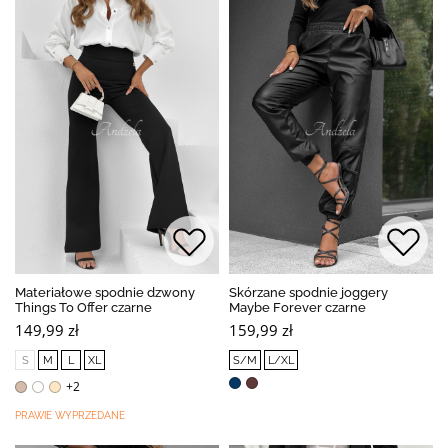
Materiałowe spodnie dzwony
Skórzane spodnie joggery
Things To Offer czarne
Maybe Forever czarne
149,99 zł
159,99 zł
S
M
L
XL
S/M
L/XL
+2
PRAWIE WYPRZEDANE