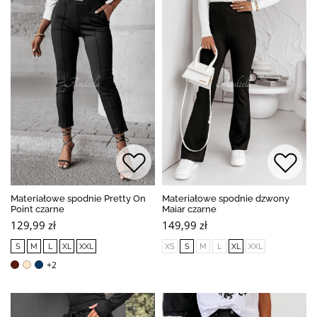
Materiałowe spodnie Pretty On
Materiałowe spodnie dzwony
Point czarne
Maiar czarne
129,99 zł
149,99 zł
S
M
L
XL
XXL
XS
S
M
L
XL
XXL
+2