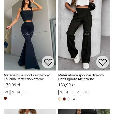
Materiałowe spodnie dzwony
Materiałowe spodnie dzwony
La Milla Perfection czarne
Can't Ignore Me czarne
179,99 zł
139,99 zł
XS
S
M
L
S
M
L
XL
2XL
+4