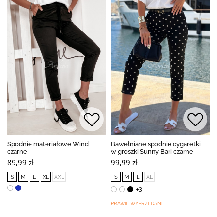
Spodnie materiałowe Wind
Bawełniane spodnie cygaretki
czarne
w groszki Sunny Bari czarne
89,99 zł
99,99 zł
S
M
L
XL
XXL
S
M
L
XL
+3
PRAWIE WYPRZEDANE