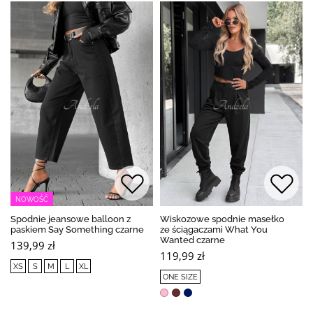
NOWOŚĆ
Spodnie jeansowe balloon z
Wiskozowe spodnie masełko
paskiem Say Something czarne
ze ściągaczami What You
Wanted czarne
139,99 zł
119,99 zł
XS
S
M
L
XL
ONE SIZE