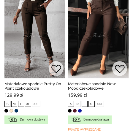
Materiałowe spodnie Pretty On
Materiałowe spodnie New
Point czekoladowe
Mood czekoladowe
129,99 zł
159,99 zł
S
M
L
XL
XXL
S
M
L
XL
XXL
Darmowa dostawa
Darmowa dostawa
PRAWIE WYPRZEDANE