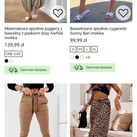
Materiałowe spodnie joggery z
Bawełniane spodnie cygaretki
bawełny z paskiem Stay Awhile
Sunny Bari mokka
mokka
99,99 zł
139,99 zł
S
M
L
XL
ONE SIZE
+3
Darmowa dostawa
Darmowa dostawa