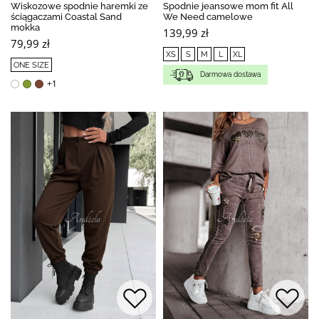
Wiskozowe spodnie haremki ze
Spodnie jeansowe mom fit All
ściągaczami Coastal Sand
We Need camelowe
mokka
139,99 zł
79,99 zł
XS
S
M
L
XL
ONE SIZE
Darmowa dostawa
+1