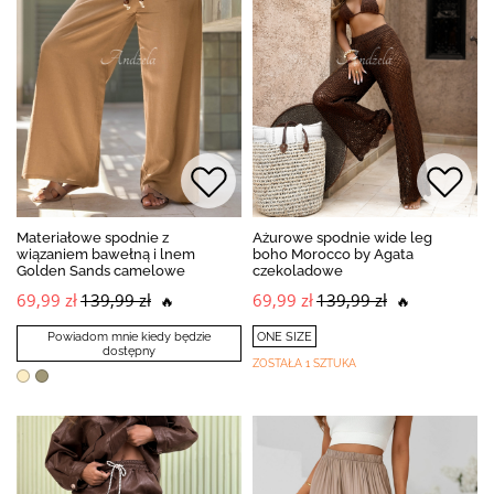
Materiałowe spodnie z
Ażurowe spodnie wide leg
wiązaniem bawełną i lnem
boho Morocco by Agata
Golden Sands camelowe
czekoladowe
69,99 zł
139,99 zł
69,99 zł
139,99 zł
🔥
🔥
Powiadom mnie kiedy będzie
ONE SIZE
dostępny
ZOSTAŁA 1 SZTUKA