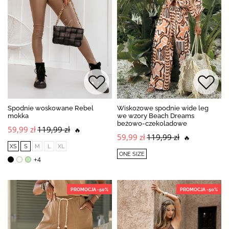
Spodnie woskowane Rebel
Wiskozowe spodnie wide leg
mokka
we wzory Beach Dreams
beżowo-czekoladowe
59,99 zł
119,99 zł
🔥
59,99 zł
119,99 zł
🔥
XS
S
M
L
XL
ONE SIZE
+4
PROMOCJA -50%
PROMOCJA -50%