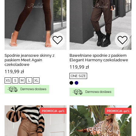
Spodnie jeansowe skinny z
Bawełniane spodnie z paskiem
paskiem Meet Again
Elegant Harmony czekoladowe
czekoladowe
119,99 zł
119,99 zł
ONE SIZE
XS
S
M
L
XL
Darmowa dostawa
Darmowa dostawa
PROMOCJA -50%
PROMOCJA -50%