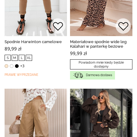
Spodnie Harwinton camelowe
Materiałowe spodnie wide leg
Kalahari w panterkę beżowe
89,99 zł
99,99 zł
S
M
L
XL
Powiadom mnie kiedy będzie
+3
dostępny
PRAWIE WYPRZEDANE
Darmowa dostawa