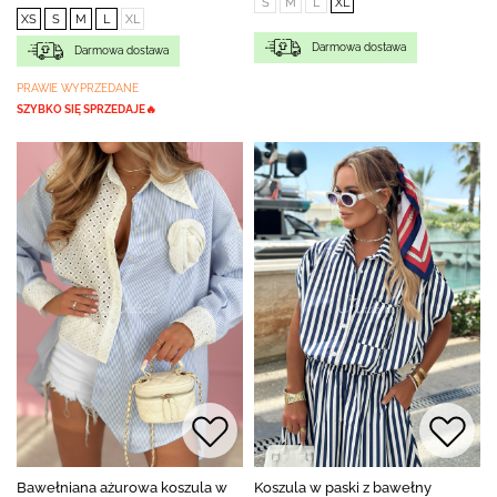
S
M
L
XL
XS
S
M
L
XL
Darmowa dostawa
Darmowa dostawa
PRAWIE WYPRZEDANE
SZYBKO SIĘ SPRZEDAJE🔥
Bawełniana ażurowa koszula w
Koszula w paski z bawełny