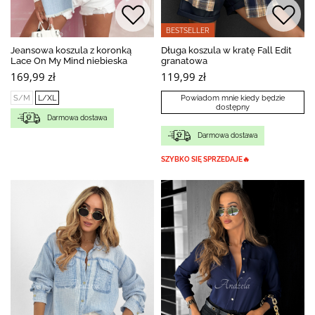
BESTSELLER
Jeansowa koszula z koronką
Długa koszula w kratę Fall Edit
Lace On My Mind niebieska
granatowa
169,99 zł
119,99 zł
S/M
L/XL
Powiadom mnie kiedy będzie
dostępny
Darmowa dostawa
Darmowa dostawa
SZYBKO SIĘ SPRZEDAJE🔥