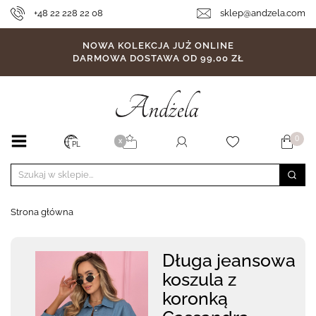
+48 22 228 22 08
sklep@andzela.com
NOWA KOLEKCJA JUŻ ONLINE
DARMOWA DOSTAWA OD 99,00 ZŁ
0
X
PL
Strona główna
Długa jeansowa
koszula z
koronką