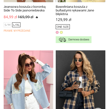
Jeansowa koszula z koronką
Bawełniana koszula z
Side To Side jasnoniebieska
bufiastymi rękawami Jane
błękitna
84,99 zł
169,99 zł
🔥
129,99 zł
S/M
L/XL
ONE SIZE
PRAWIE WYPRZEDANE
Darmowa dostawa