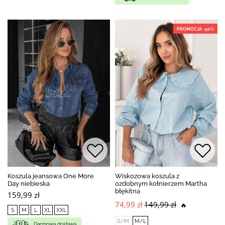
PROMOCJA -50%
Koszula jeansowa One More
Wiskozowa koszula z
Day niebieska
ozdobnym kołnierzem Martha
błękitna
159,99 zł
74,99 zł
149,99 zł
🔥
S
M
L
XL
XXL
S/M
M/L
Darmowa dostawa