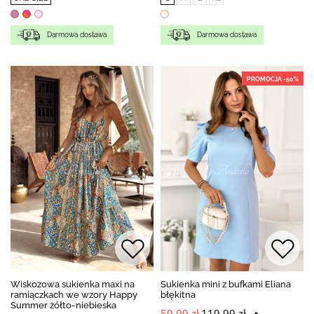
Darmowa dostawa
Darmowa dostawa
PROMOCJA -50%
Wiskozowa sukienka maxi na
Sukienka mini z bufkami Eliana
ramiączkach we wzory Happy
błękitna
Summer żółto-niebieska
59,99 zł
119,99 zł