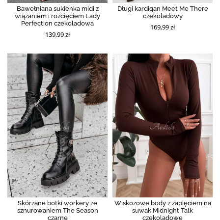
Bawełniana sukienka midi z
Długi kardigan Meet Me There
wiązaniem i rozcięciem Lady
czekoladowy
Perfection czekoladowa
169,99 zł
139,99 zł
Skórzane botki workery ze
Wiskozowe body z zapięciem na
sznurowaniem The Season
suwak Midnight Talk
czarne
czekoladowe