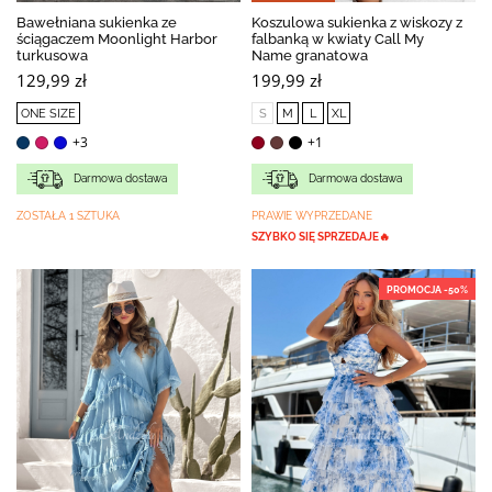
Bawełniana sukienka ze
Koszulowa sukienka z wiskozy z
ściągaczem Moonlight Harbor
falbanką w kwiaty Call My
turkusowa
Name granatowa
129,99 zł
199,99 zł
ONE SIZE
S
M
L
XL
+3
+1
Darmowa dostawa
Darmowa dostawa
ZOSTAŁA 1 SZTUKA
PRAWIE WYPRZEDANE
SZYBKO SIĘ SPRZEDAJE🔥
PROMOCJA -50%