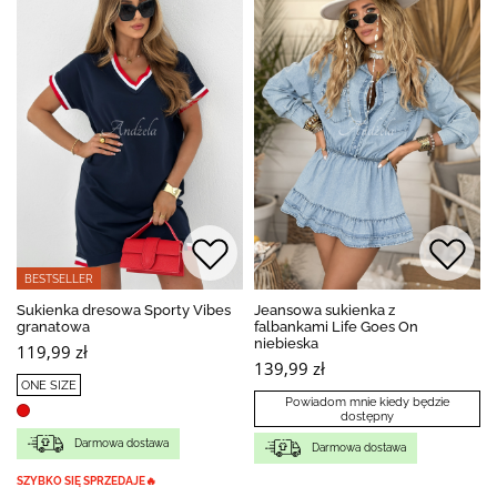
BESTSELLER
Sukienka dresowa Sporty Vibes
Jeansowa sukienka z
granatowa
falbankami Life Goes On
niebieska
119,99 zł
139,99 zł
ONE SIZE
Powiadom mnie kiedy będzie
dostępny
Darmowa dostawa
Darmowa dostawa
SZYBKO SIĘ SPRZEDAJE🔥