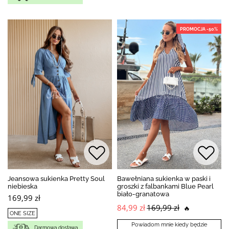
PROMOCJA -50%
Jeansowa sukienka Pretty Soul
Bawełniana sukienka w paski i
niebieska
groszki z falbankami Blue Pearl
biało-granatowa
169,99 zł
84,99 zł
169,99 zł
🔥
ONE SIZE
Powiadom mnie kiedy będzie
Darmowa dostawa