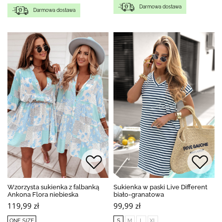
Darmowa dostawa
Darmowa dostawa
Wzorzysta sukienka z falbanką
Sukienka w paski Live Different
Ankona Flora niebieska
biało-granatowa
119,99 zł
99,99 zł
ONE SIZE
S
M
L
XL