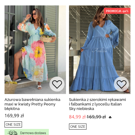
PROMOCJA -50%
Ażurowa bawełniana sukienka
Sukienka z szerokimi rękawami
maxi w kwiaty Pretty Peony
i falbankami z lyocellu Italian
błękitna
Sky niebieska
169,99 zł
84,99 zł
169,99 zł
🔥
ONE SIZE
ONE SIZE
Darmowa dostawa