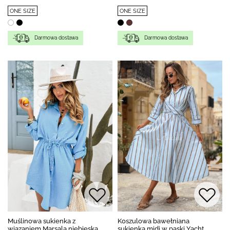
ONE SIZE
ONE SIZE
Darmowa dostawa
Darmowa dostawa
Muślinowa sukienka z
Koszulowa bawełniana
wiązaniem Marsala niebieska
sukienka midi w paski Yacht