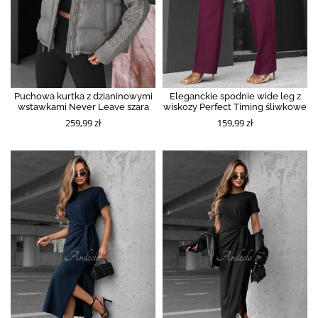
Puchowa kurtka z dzianinowymi
Eleganckie spodnie wide leg z
wstawkami Never Leave szara
wiskozy Perfect Timing śliwkowe
259,99 zł
159,99 zł