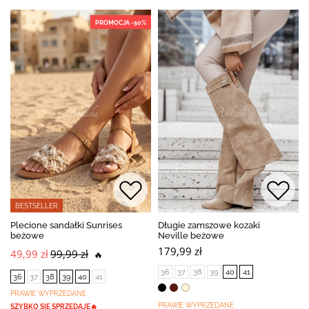
PROMOCJA -50%
BESTSELLER
Plecione sandałki Sunrises
Długie zamszowe kozaki
beżowe
Neville beżowe
179,99 zł
49,99 zł
99,99 zł
🔥
36
37
38
39
40
41
36
37
38
39
40
41
PRAWIE WYPRZEDANE
PRAWIE WYPRZEDANE
SZYBKO SIĘ SPRZEDAJE🔥