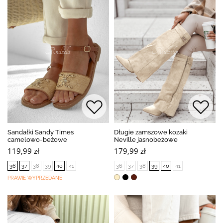
Sandałki Sandy Times
Długie zamszowe kozaki
camelowo-beżowe
Neville jasnobeżowe
119,99 zł
179,99 zł
36
37
38
39
40
41
36
37
38
39
40
41
PRAWIE WYPRZEDANE