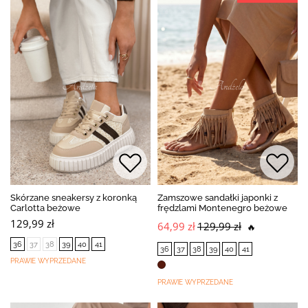
Skórzane sneakersy z koronką
Zamszowe sandałki japonki z
Carlotta beżowe
frędzlami Montenegro beżowe
129,99 zł
64,99 zł
129,99 zł
🔥
36
37
38
39
40
41
36
37
38
39
40
41
PRAWIE WYPRZEDANE
PRAWIE WYPRZEDANE