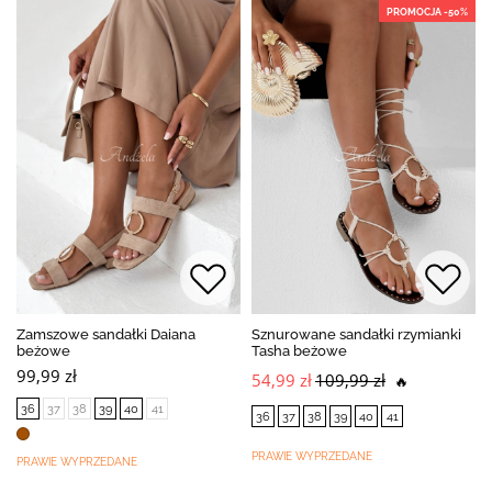
PROMOCJA -50%
Zamszowe sandałki Daiana
Sznurowane sandałki rzymianki
beżowe
Tasha beżowe
99,99 zł
54,99 zł
109,99 zł
🔥
36
37
38
39
40
41
36
37
38
39
40
41
PRAWIE WYPRZEDANE
PRAWIE WYPRZEDANE