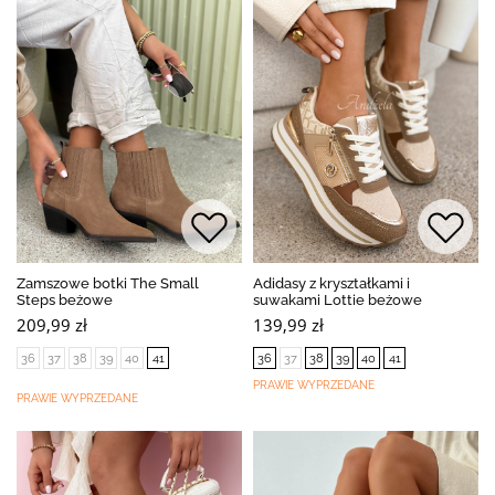
Zamszowe botki The Small
Adidasy z kryształkami i
Steps beżowe
suwakami Lottie beżowe
209,99 zł
139,99 zł
36
37
38
39
40
41
36
37
38
39
40
41
PRAWIE WYPRZEDANE
PRAWIE WYPRZEDANE