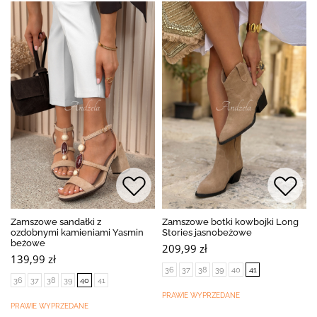
Zamszowe sandałki z
Zamszowe botki kowbojki Long
ozdobnymi kamieniami Yasmin
Stories jasnobeżowe
beżowe
209,99 zł
139,99 zł
36
37
38
39
40
41
36
37
38
39
40
41
PRAWIE WYPRZEDANE
PRAWIE WYPRZEDANE