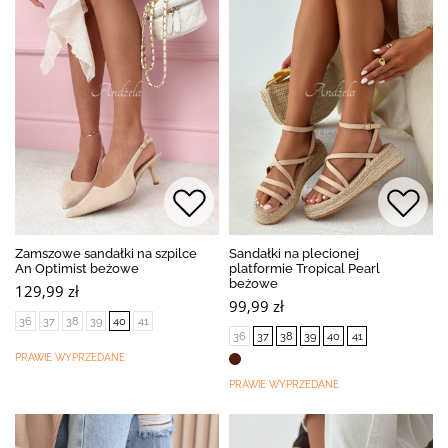
Zamszowe sandałki na szpilce
Sandałki na plecionej
An Optimist beżowe
platformie Tropical Pearl
beżowe
129,99 zł
99,99 zł
36
37
38
39
40
41
36
37
38
39
40
41
PRAWIE WYPRZEDANE
PRAWIE WYPRZEDANE