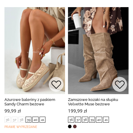
Ażurowe baleriny z paskiem
Zamszowe kozaki na słupku
Sandy Charm beżowe
Velvette Muse beżowe
99,99 zł
199,99 zł
36
37
38
39
40
41
36
37
38
39
40
41
PRAWIE WYPRZEDANE