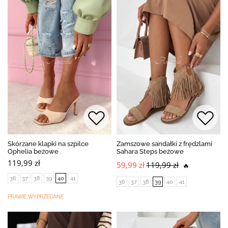
Skórzane klapki na szpilce
Zamszowe sandałki z frędzlami
Ophelia beżowe
Sahara Steps beżowe
119,99 zł
59,99 zł
119,99 zł
🔥
36
37
38
39
40
41
36
37
38
39
40
41
PRAWIE WYPRZEDANE