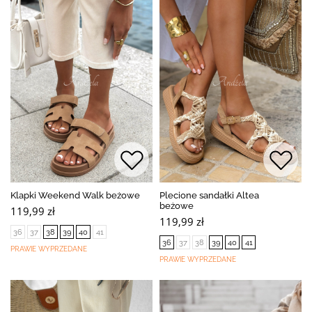
Klapki Weekend Walk beżowe
Plecione sandałki Altea
beżowe
119,99 zł
119,99 zł
36
37
38
39
40
41
36
37
38
39
40
41
PRAWIE WYPRZEDANE
PRAWIE WYPRZEDANE