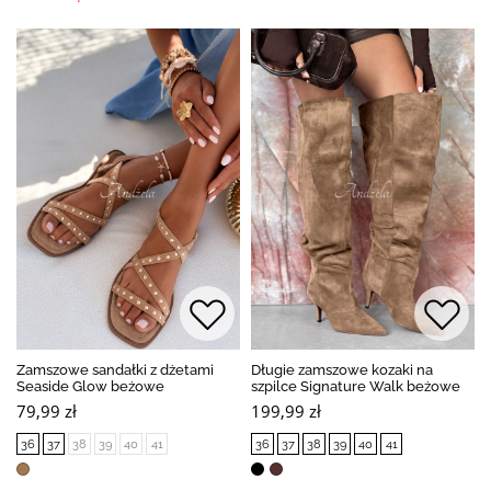
Zamszowe sandałki z dżetami
Długie zamszowe kozaki na
Seaside Glow beżowe
szpilce Signature Walk beżowe
79,99 zł
199,99 zł
36
37
38
39
40
41
36
37
38
39
40
41