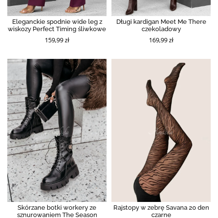
Eleganckie spodnie wide leg z
Długi kardigan Meet Me There
wiskozy Perfect Timing śliwkowe
czekoladowy
159,99 zł
169,99 zł
Skórzane botki workery ze
Rajstopy w zebrę Savana 20 den
sznurowaniem The Season
czarne