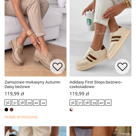
Zamszowe mokasyny Autumn
Adidasy First Steps beżowo-
Daisy beżowe
czekoladowe
119,99 zł
119,99 zł
36
37
38
39
40
41
36
37
38
39
40
41
PRAWIE WYPRZEDANE