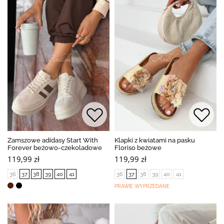
Zamszowe adidasy Start With
Klapki z kwiatami na pasku
Forever beżowo-czekoladowe
Floriso beżowe
119,99 zł
119,99 zł
36
37
38
39
40
41
36
37
38
39
40
41
PRAWIE WYPRZEDANE