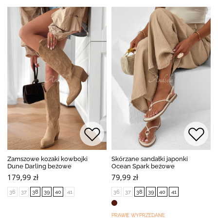
Zamszowe kozaki kowbojki
Skórzane sandałki japonki
Dune Darling beżowe
Ocean Spark beżowe
179,99 zł
79,99 zł
36
37
38
39
40
41
36
37
38
39
40
41
PRAWIE WYPRZEDANE