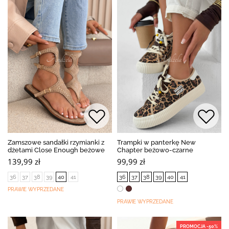
Zamszowe sandałki rzymianki z
Trampki w panterkę New
dżetami Close Enough beżowe
Chapter beżowo-czarne
139,99 zł
99,99 zł
36
37
38
39
40
41
36
37
38
39
40
41
PRAWIE WYPRZEDANE
PRAWIE WYPRZEDANE
PROMOCJA -50%