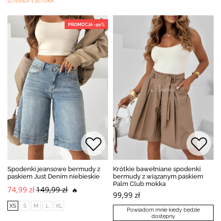
ZOSTAŁA 1 SZTUKA
PROMOCJA -50%
Spodenki jeansowe bermudy z
Krótkie bawełniane spodenki
paskiem Just Denim niebieskie
bermudy z wiązanym paskiem
Palm Club mokka
74,99 zł
149,99 zł
🔥
99,99 zł
XS
S
M
L
XL
Powiadom mnie kiedy będzie
dostępny