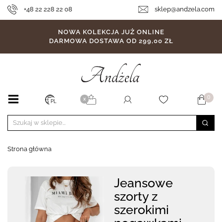
+48 22 228 22 08
sklep@andzela.com
NOWA KOLEKCJA JUŻ ONLINE
DARMOWA DOSTAWA OD 299,00 ZŁ
0
X
PL
Strona główna
Jeansowe
szorty z
szerokimi