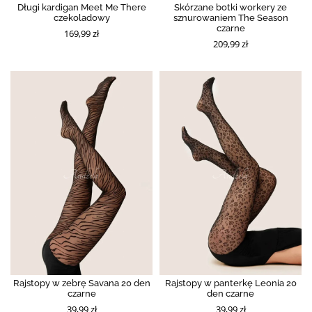
Długi kardigan Meet Me There
Skórzane botki workery ze
czekoladowy
sznurowaniem The Season
czarne
169,99 zł
209,99 zł
Rajstopy w zebrę Savana 20 den
Rajstopy w panterkę Leonia 20
czarne
den czarne
39,99 zł
39,99 zł