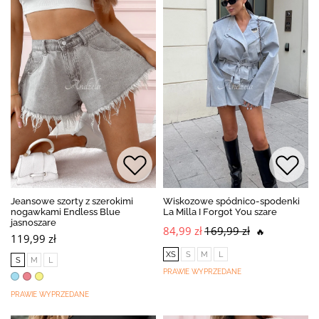
Jeansowe szorty z szerokimi
Wiskozowe spódnico-spodenki
nogawkami Endless Blue
La Milla I Forgot You szare
jasnoszare
84,99 zł
169,99 zł
🔥
119,99 zł
XS
S
M
L
S
M
L
PRAWIE WYPRZEDANE
PRAWIE WYPRZEDANE