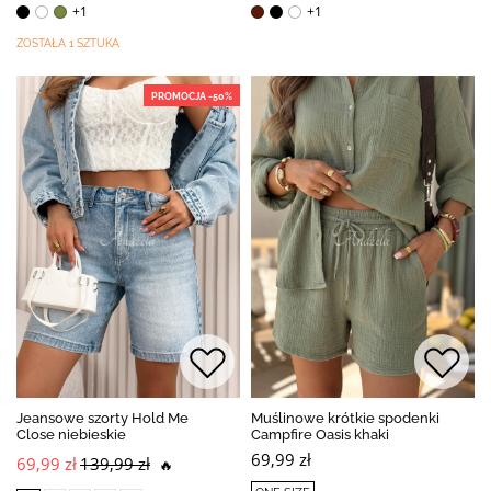
+1
+1
ZOSTAŁA 1 SZTUKA
PROMOCJA -50%
Jeansowe szorty Hold Me
Muślinowe krótkie spodenki
Close niebieskie
Campfire Oasis khaki
69,99 zł
69,99 zł
139,99 zł
🔥