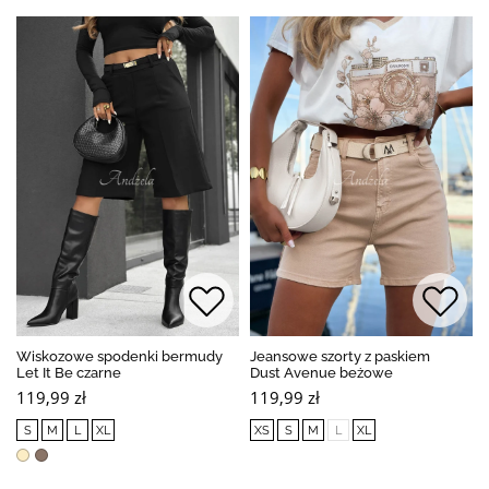
Wiskozowe spodenki bermudy
Jeansowe szorty z paskiem
Let It Be czarne
Dust Avenue beżowe
119,99 zł
119,99 zł
S
M
L
XL
XS
S
M
L
XL