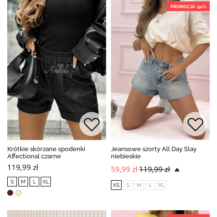
PROMOCJA -50%
Krótkie skórzane spodenki
Jeansowe szorty All Day Slay
Affectional czarne
niebieskie
119,99 zł
59,99 zł
119,99 zł
🔥
S
M
L
XL
XS
S
M
L
XL