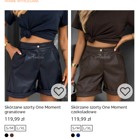
PRAWIE WYPRZEDANE
Skórzane szorty One Moment
Skórzane szorty One Moment
granatowe
czekoladowe
119,99 zł
119,99 zł
S/M
L/XL
S/M
L/XL