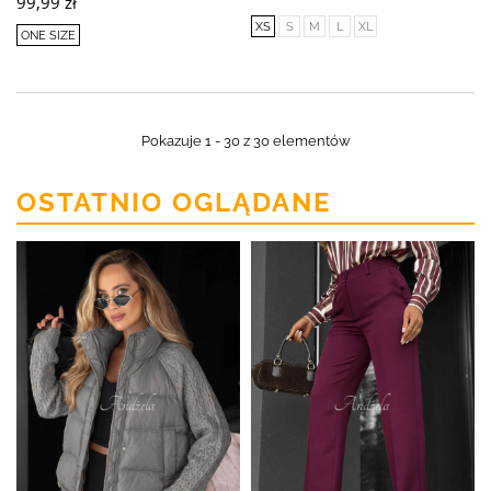
99,99 zł
XS
S
M
L
XL
ONE SIZE
Pokazuje 1 - 30 z 30 elementów
OSTATNIO OGLĄDANE