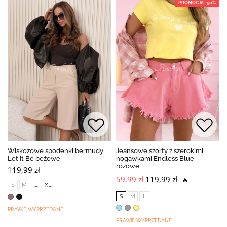
PROMOCJA -50%
Wiskozowe spodenki bermudy
Jeansowe szorty z szerokimi
Let It Be beżowe
nogawkami Endless Blue
różowe
119,99 zł
59,99 zł
119,99 zł
🔥
S
M
L
XL
S
M
L
PRAWIE WYPRZEDANE
PRAWIE WYPRZEDANE