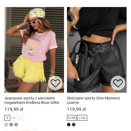
Jeansowe szorty z szerokimi
Skórzane szorty One Moment
nogawkami Endless Blue żółte
czarne
119,99 zł
119,99 zł
S
M
L
S/M
L/XL