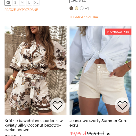
ONE SIZE
XS
S
M
L
XL
+1
PRAWIE WYPRZEDANE
ZOSTAŁA 1 SZTUKA
PROMOCJA -50%
Krótkie bawełniane spodenki w
Jeansowe szorty Summer Core
kwiaty Silky Coconut beżowo-
ecru
czekoladowe
49,99 zł
99,99 zł
🔥