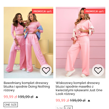
PROMOCJA -50%
PROMOCJA -50%
Bawełniany komplet dresowy
Wiskozowy komplet dresowy
bluzka i spodnie Doing Nothing
bluza i spodnie masełko z
różowy
kwiecistymi rękawami Just One
Look różowy
99,99 zł
199,99 zł
🔥
99,99 zł
199,99 zł
🔥
ONE SIZE
S/M
L/XL