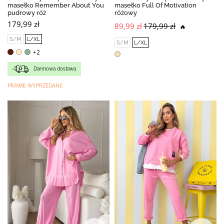
masełko Remember About You
masełko Full Of Motivation
pudrowy róż
różowy
179,99 zł
89,99 zł
179,99 zł
🔥
S/M
L/XL
S/M
L/XL
+2
Darmowa dostawa
PRAWIE WYPRZEDANE