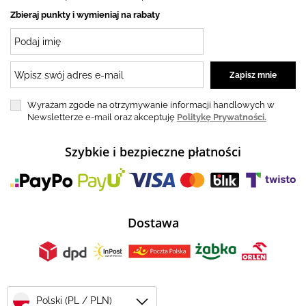
Zbieraj punkty i wymieniaj na rabaty
Wyrażam zgode na otrzymywanie informacji handlowych w
Newsletterze e-mail oraz akceptuję
Politykę Prywatności.
Szybkie i bezpieczne płatności
Dostawa
Polski (PL / PLN)