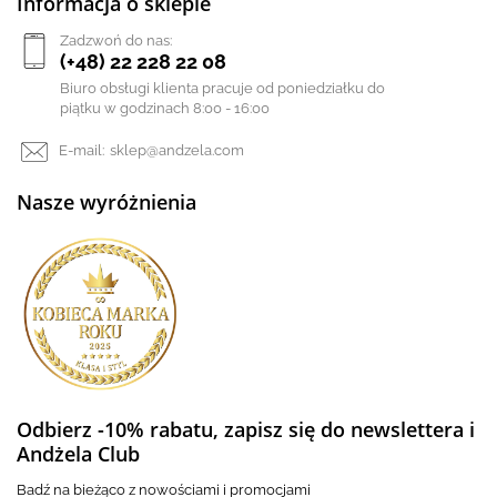
Informacja o sklepie
Zadzwoń do nas:
(+48) 22 228 22 08
Biuro obsługi klienta pracuje od poniedziałku do
piątku w godzinach 8:00 - 16:00
E-mail:
sklep@andzela.com
Nasze wyróżnienia
Odbierz -10% rabatu, zapisz się do newslettera i
Andżela Club
Badź na bieżąco z nowościami i promocjami