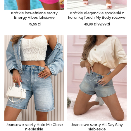
Krótkie bawełniane szorty
Krótkie eleganckie spodenki z
Energy Vibes fuksjowe
koronką Touch My Body różowe
79,99 zł
49,99 zł
99,99 zł
Jeansowe szorty Hold Me Close
Jeansowe szorty All Day Slay
niebieskie
niebieskie