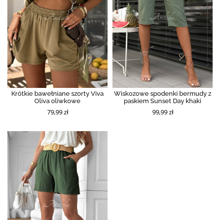
Krótkie bawełniane szorty Viva
Wiskozowe spodenki bermudy z
Oliva oliwkowe
paskiem Sunset Day khaki
79,99 zł
99,99 zł