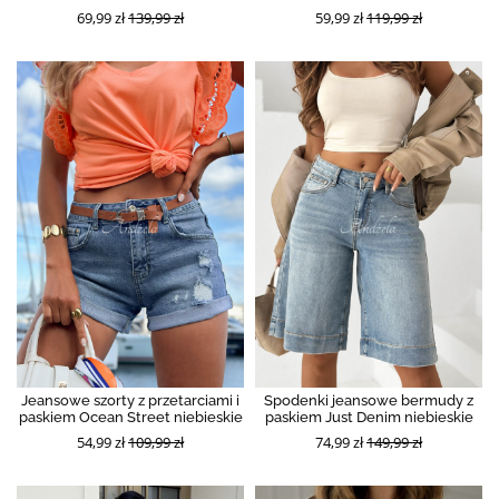
69,99 zł
139,99 zł
59,99 zł
119,99 zł
Jeansowe szorty z przetarciami i
Spodenki jeansowe bermudy z
paskiem Ocean Street niebieskie
paskiem Just Denim niebieskie
54,99 zł
109,99 zł
74,99 zł
149,99 zł