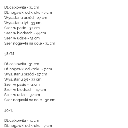
Dł. całkowita - 31 cm
Dł. nogawki od kroku - 7 cm
Wys. stanu przód - 27 cm
Wys. stanu tył - 33 cm
Szer. w pasie - 32 cm
Szer. w biodrach - 44 cm
Szer. w udzie - 31 cm
Szer. nogawki na dole - 31 cm
38/M
Dł. całkowita - 31 cm
Dł. nogawki od kroku - 7 cm
Wys. stanu przód - 27 cm
Wys. stanu tył - 33 cm
Szer. w pasie - 34 cm
Szer. w biodrach - 47 cm
Szer. w udzie - 32 cm
Szer. nogawki na dole - 32 cm
40/L
Dł. całkowita - 31 cm
Dł. nogawki od kroku - 7 cm