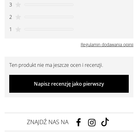
3
2
1
Regulamin dodawania opinii
Ten produkt nie ma jeszcze ocen i recenzji.
Napisz recenzję jako pierwszy
ZNAJDŹ NAS NA