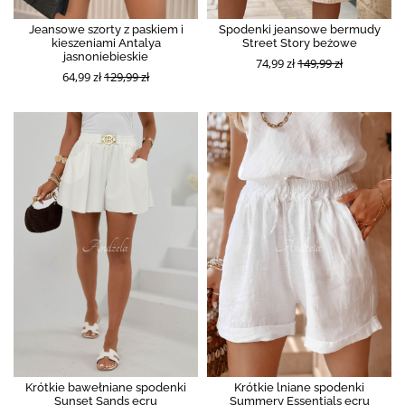
Jeansowe szorty z paskiem i
Spodenki jeansowe bermudy
kieszeniami Antalya
Street Story beżowe
jasnoniebieskie
74,99 zł
149,99 zł
64,99 zł
129,99 zł
Krótkie bawełniane spodenki
Krótkie lniane spodenki
Sunset Sands ecru
Summery Essentials ecru