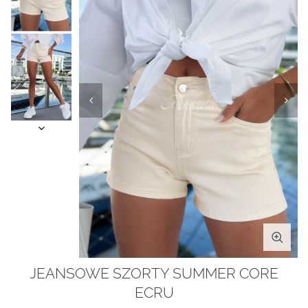
JEANSOWE SZORTY SUMMER CORE
ECRU