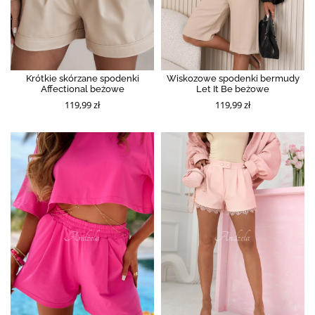
Krótkie skórzane spodenki
Wiskozowe spodenki bermudy
Affectional beżowe
Let It Be beżowe
119,99 zł
119,99 zł