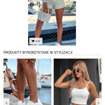
❤️ 101
PRODUKTY WYKORZYSTANE W STYLIZACJI