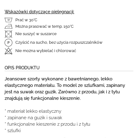
Wskazówki dotyczące pielęgnacji:
Prać w 30°C
Można prasować w temp. 150°C
Nie suszyć w suszarce
Czyścić na sucho, bez użycia rozpuszczalników
Nie można wybielać i chlorować
OPIS PRODUKTU
Jeansowe szorty wykonane z bawełnianego, lekko
elastycznego materiału. To model ze szlufkami, zapinany
jest na suwak oraz guzik. Zarówno z przodu, jak i z tyłu
znajdują się funkcjonalne kieszenie.
* materiał lekko elastyczny
* zapinane na guzik i suwak
* funkcjonalne kieszenie z przodu i z tyłu
* szlufki